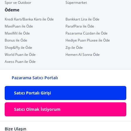
Spor ve Outdoor
Süpermarket
Ödeme
Kredi Kartı/Banka Kartı ile Öde
Bankkart Lira ile Öde
MaxiPuan ile Öde
ParafPara ile Öde
MaxiMil ile Öde
Pazarama Cüzdan ile Öde
Bonus ile Öde
Hediye Puan Pluxee ile Öde
Shop&Fly ile Öde
Zip ile Öde
World Puan ile Öde
Hemen Al Sonra Öde
Axess Puan ile Öde
Pazarama Satıcı Portalı
Satıcı Portalı Girişi
Satıcı Olmak İstiyorum
Bize Ulaşın