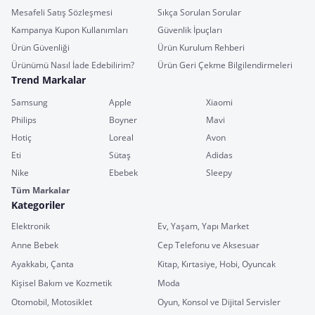
Mesafeli Satış Sözleşmesi
Sıkça Sorulan Sorular
Kampanya Kupon Kullanımları
Güvenlik İpuçları
Ürün Güvenliği
Ürün Kurulum Rehberi
Ürünümü Nasıl İade Edebilirim?
Ürün Geri Çekme Bilgilendirmeleri
Trend Markalar
Samsung
Apple
Xiaomi
Philips
Boyner
Mavi
Hotiç
Loreal
Avon
Eti
Sütaş
Adidas
Nike
Ebebek
Sleepy
Tüm Markalar
Kategoriler
Elektronik
Ev, Yaşam, Yapı Market
Anne Bebek
Cep Telefonu ve Aksesuar
Ayakkabı, Çanta
Kitap, Kırtasiye, Hobi, Oyuncak
Kişisel Bakım ve Kozmetik
Moda
Otomobil, Motosiklet
Oyun, Konsol ve Dijital Servisler