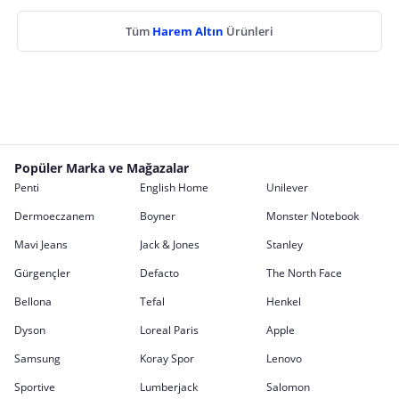
Tüm
Harem Altın
Ürünleri
Popüler Marka ve Mağazalar
Penti
English Home
Unilever
Dermoeczanem
Boyner
Monster Notebook
Mavi Jeans
Jack & Jones
Stanley
Gürgençler
Defacto
The North Face
Bellona
Tefal
Henkel
Dyson
Loreal Paris
Apple
Samsung
Koray Spor
Lenovo
Sportive
Lumberjack
Salomon