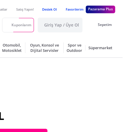
Pazarama Plus
satlar
Satış Yapın!
Destek Ol
Favorilerim
Giriş Yap / Üye Ol
Sepetim
Kuponlarım
Otomobil,
Oyun, Konsol ve
Spor ve
Süpermarket
Motosiklet
Dijital Servisler
Outdoor
L