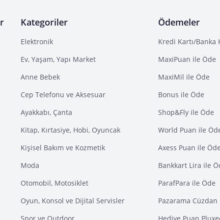
r
Kategoriler
Ödemeler
Elektronik
Kredi Kartı/Banka 
Ev, Yaşam, Yapı Market
MaxiPuan ile Öde
Anne Bebek
MaxiMil ile Öde
Cep Telefonu ve Aksesuar
Bonus ile Öde
Ayakkabı, Çanta
Shop&Fly ile Öde
Kitap, Kırtasiye, Hobi, Oyuncak
World Puan ile Öd
Kişisel Bakım ve Kozmetik
Axess Puan ile Öd
Moda
Bankkart Lira ile 
Otomobil, Motosiklet
ParafPara ile Öde
Oyun, Konsol ve Dijital Servisler
Pazarama Cüzdan 
Spor ve Outdoor
Hediye Puan Pluxe