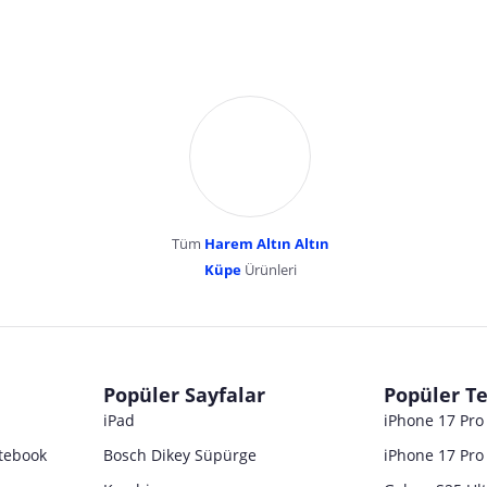
Tüm
Harem Altın Altın
YENİBOSNA MERKEZ MAH LADİN SOK KUY
Küpe
Ürünleri
dır. Pazarama, bu içeriklerden dolayı herhangi bir sorumluluk kabul etmemektedir.
Popüler Sayfalar
Popüler Te
iPad
iPhone 17 Pr
tebook
Bosch Dikey Süpürge
iPhone 17 Pro