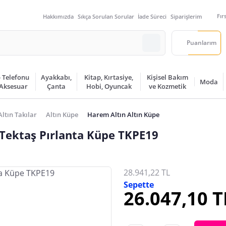
Fır
Hakkımızda
Sıkça Sorulan Sorular
İade Süreci
Siparişlerim
Puanlarım
 Telefonu
Ayakkabı,
Kitap, Kırtasiye,
Kişisel Bakım
Moda
 Aksesuar
Çanta
Hobi, Oyuncak
ve Kozmetik
Altın Takılar
Altın Küpe
Harem Altın Altın Küpe
 Tektaş Pırlanta Küpe TKPE19
28.941,22 TL
Sepette
26.047,10 T