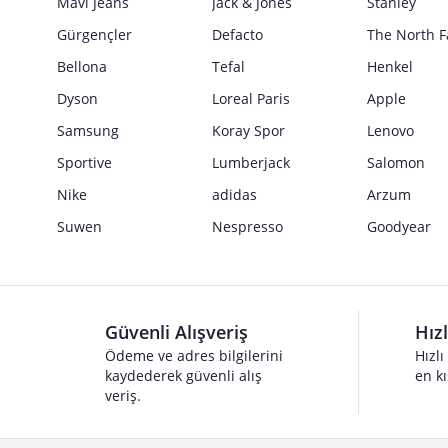
Mavi Jeans
Jack & Jones
Stanley
Gürgençler
Defacto
The North F
Bellona
Tefal
Henkel
Dyson
Loreal Paris
Apple
Samsung
Koray Spor
Lenovo
Sportive
Lumberjack
Salomon
Nike
adidas
Arzum
Suwen
Nespresso
Goodyear
Güvenli Alışveriş
Hız
Ödeme ve adres bilgilerini
Hızlı
kaydederek güvenli alış
en kı
veriş.