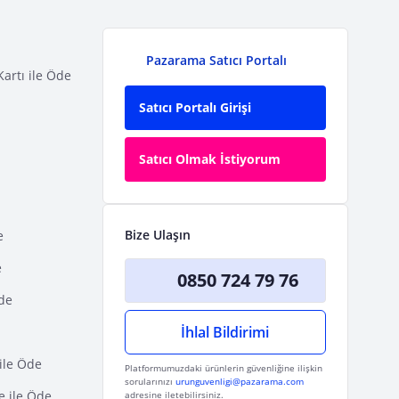
Pazarama Satıcı Portalı
Kartı ile Öde
Satıcı Portalı Girişi
Satıcı Olmak İstiyorum
Bize Ulaşın
e
e
0850 724 79 76
Öde
İhlal Bildirimi
ile Öde
Platformumuzdaki ürünlerin güvenliğine ilişkin
sorularınızı
urunguvenligi@pazarama.com
e ile Öde
adresine iletebilirsiniz.