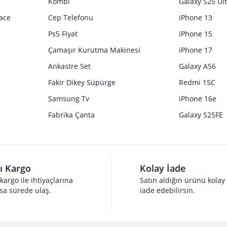
Kombi
Galaxy S25 Ul
ace
Cep Telefonu
iPhone 13
Ps5 Fiyat
iPhone 15
Çamaşır Kurutma Makinesi
iPhone 17
Ankastre Set
Galaxy A56
Fakir Dikey Süpürge
Redmi 15C
Samsung Tv
iPhone 16e
Fabrika Çanta
Galaxy S25FE
lı Kargo
Kolay İade
 kargo ile ihtiyaçlarına
Satın aldığın ürünü kolay
sa sürede ulaş.
iade edebilirsin.