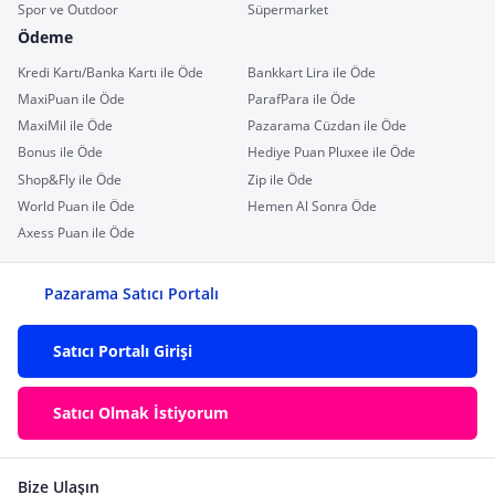
Spor ve Outdoor
Süpermarket
Ödeme
Kredi Kartı/Banka Kartı ile Öde
Bankkart Lira ile Öde
MaxiPuan ile Öde
ParafPara ile Öde
MaxiMil ile Öde
Pazarama Cüzdan ile Öde
Bonus ile Öde
Hediye Puan Pluxee ile Öde
Shop&Fly ile Öde
Zip ile Öde
World Puan ile Öde
Hemen Al Sonra Öde
Axess Puan ile Öde
Pazarama Satıcı Portalı
Satıcı Portalı Girişi
Satıcı Olmak İstiyorum
Bize Ulaşın