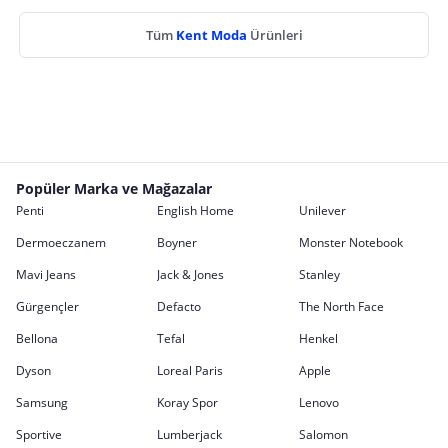
Tüm
Kent Moda
Ürünleri
Popüler Marka ve Mağazalar
Penti
English Home
Unilever
Dermoeczanem
Boyner
Monster Notebook
Mavi Jeans
Jack & Jones
Stanley
Gürgençler
Defacto
The North Face
Bellona
Tefal
Henkel
Dyson
Loreal Paris
Apple
Samsung
Koray Spor
Lenovo
Sportive
Lumberjack
Salomon