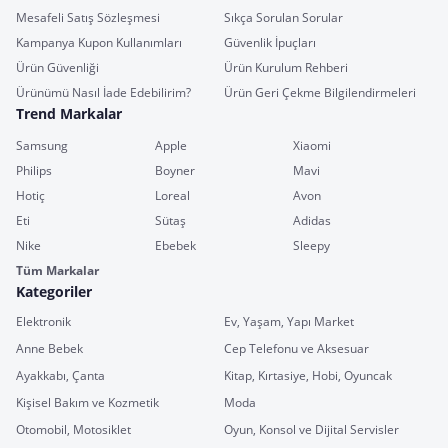
Mesafeli Satış Sözleşmesi
Sıkça Sorulan Sorular
Kampanya Kupon Kullanımları
Güvenlik İpuçları
Ürün Güvenliği
Ürün Kurulum Rehberi
Ürünümü Nasıl İade Edebilirim?
Ürün Geri Çekme Bilgilendirmeleri
Trend Markalar
Samsung
Apple
Xiaomi
Philips
Boyner
Mavi
Hotiç
Loreal
Avon
Eti
Sütaş
Adidas
Nike
Ebebek
Sleepy
Tüm Markalar
Kategoriler
Elektronik
Ev, Yaşam, Yapı Market
Anne Bebek
Cep Telefonu ve Aksesuar
Ayakkabı, Çanta
Kitap, Kırtasiye, Hobi, Oyuncak
Kişisel Bakım ve Kozmetik
Moda
Otomobil, Motosiklet
Oyun, Konsol ve Dijital Servisler