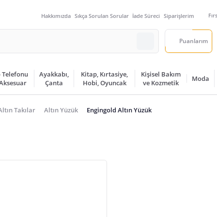
Fır
Hakkımızda
Sıkça Sorulan Sorular
İade Süreci
Siparişlerim
Puanlarım
 Telefonu
Ayakkabı,
Kitap, Kırtasiye,
Kişisel Bakım
Moda
 Aksesuar
Çanta
Hobi, Oyuncak
ve Kozmetik
Altın Takılar
Altın Yüzük
Engingold Altın Yüzük