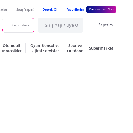
Pazarama Plus
satlar
Satış Yapın!
Destek Ol
Favorilerim
Giriş Yap / Üye Ol
Sepetim
Kuponlarım
Otomobil,
Oyun, Konsol ve
Spor ve
Süpermarket
Motosiklet
Dijital Servisler
Outdoor