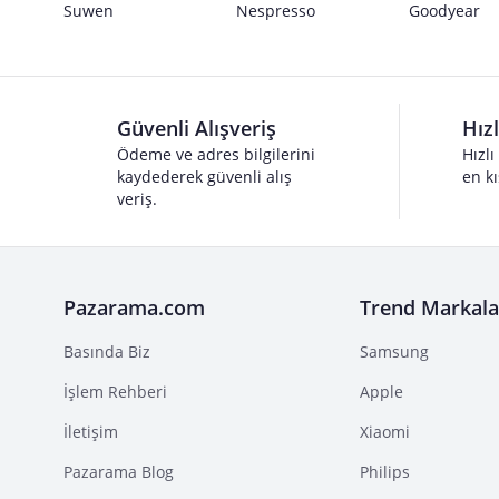
Suwen
Nespresso
Goodyear
Güvenli Alışveriş
Hız
Ödeme ve adres bilgilerini
Hızlı
kaydederek güvenli alış
en kı
veriş.
Pazarama.com
Trend Markala
Basında Biz
Samsung
İşlem Rehberi
Apple
İletişim
Xiaomi
Pazarama Blog
Philips