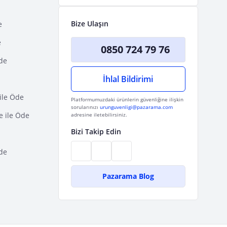
Bize Ulaşın
e
e
0850 724 79 76
Öde
İhlal Bildirimi
ile Öde
Platformumuzdaki ürünlerin güvenliğine ilişkin
sorularınızı
urunguvenligi@pazarama.com
e ile Öde
adresine iletebilirsiniz.
Bizi Takip Edin
de
Pazarama Blog