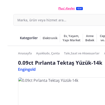
Plus'ı Keşfet
YENİ
Ev, Yaşam,
Anne
Cep
Kategoriler
Elektronik
Yapı Market
Bebek
ve
Anasayfa
Ayakkabı, Çanta
Takı,Saat ve Aksesuarlar
0.09ct Pırlanta Tektaş Yüzük-14k
Engingold