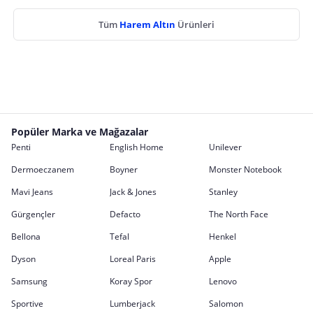
Tüm
Harem Altın
Ürünleri
Popüler Marka ve Mağazalar
Penti
English Home
Unilever
Dermoeczanem
Boyner
Monster Notebook
Mavi Jeans
Jack & Jones
Stanley
Gürgençler
Defacto
The North Face
Bellona
Tefal
Henkel
Dyson
Loreal Paris
Apple
Samsung
Koray Spor
Lenovo
Sportive
Lumberjack
Salomon