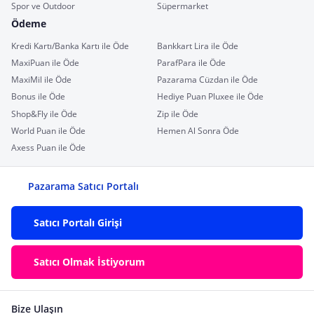
Spor ve Outdoor
Süpermarket
Ödeme
Kredi Kartı/Banka Kartı ile Öde
Bankkart Lira ile Öde
MaxiPuan ile Öde
ParafPara ile Öde
MaxiMil ile Öde
Pazarama Cüzdan ile Öde
Bonus ile Öde
Hediye Puan Pluxee ile Öde
Shop&Fly ile Öde
Zip ile Öde
World Puan ile Öde
Hemen Al Sonra Öde
Axess Puan ile Öde
Pazarama Satıcı Portalı
Satıcı Portalı Girişi
Satıcı Olmak İstiyorum
Bize Ulaşın