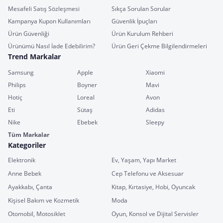
Mesafeli Satış Sözleşmesi
Sıkça Sorulan Sorular
Kampanya Kupon Kullanımları
Güvenlik İpuçları
Ürün Güvenliği
Ürün Kurulum Rehberi
Ürünümü Nasıl İade Edebilirim?
Ürün Geri Çekme Bilgilendirmeleri
Trend Markalar
Samsung
Apple
Xiaomi
Philips
Boyner
Mavi
Hotiç
Loreal
Avon
Eti
Sütaş
Adidas
Nike
Ebebek
Sleepy
Tüm Markalar
Kategoriler
Elektronik
Ev, Yaşam, Yapı Market
Anne Bebek
Cep Telefonu ve Aksesuar
Ayakkabı, Çanta
Kitap, Kırtasiye, Hobi, Oyuncak
Kişisel Bakım ve Kozmetik
Moda
Otomobil, Motosiklet
Oyun, Konsol ve Dijital Servisler