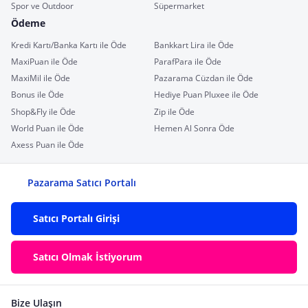
Spor ve Outdoor
Süpermarket
Ödeme
Kredi Kartı/Banka Kartı ile Öde
Bankkart Lira ile Öde
MaxiPuan ile Öde
ParafPara ile Öde
MaxiMil ile Öde
Pazarama Cüzdan ile Öde
Bonus ile Öde
Hediye Puan Pluxee ile Öde
Shop&Fly ile Öde
Zip ile Öde
World Puan ile Öde
Hemen Al Sonra Öde
Axess Puan ile Öde
Pazarama Satıcı Portalı
Satıcı Portalı Girişi
Satıcı Olmak İstiyorum
Bize Ulaşın