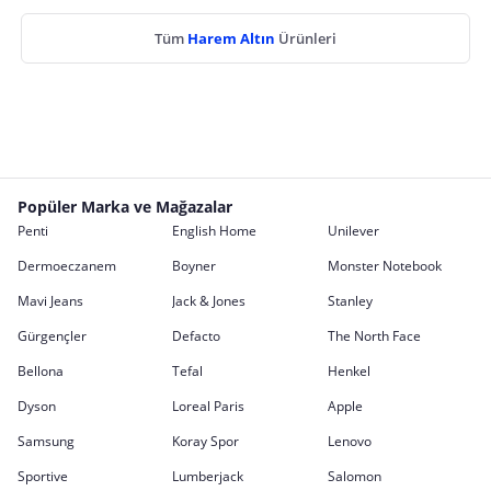
Tüm
Harem Altın
Ürünleri
Popüler Marka ve Mağazalar
Penti
English Home
Unilever
Dermoeczanem
Boyner
Monster Notebook
Mavi Jeans
Jack & Jones
Stanley
Gürgençler
Defacto
The North Face
Bellona
Tefal
Henkel
Dyson
Loreal Paris
Apple
Samsung
Koray Spor
Lenovo
Sportive
Lumberjack
Salomon