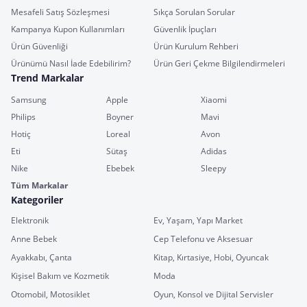
Mesafeli Satış Sözleşmesi
Sıkça Sorulan Sorular
Kampanya Kupon Kullanımları
Güvenlik İpuçları
Ürün Güvenliği
Ürün Kurulum Rehberi
Ürünümü Nasıl İade Edebilirim?
Ürün Geri Çekme Bilgilendirmeleri
Trend Markalar
Samsung
Apple
Xiaomi
Philips
Boyner
Mavi
Hotiç
Loreal
Avon
Eti
Sütaş
Adidas
Nike
Ebebek
Sleepy
Tüm Markalar
Kategoriler
Elektronik
Ev, Yaşam, Yapı Market
Anne Bebek
Cep Telefonu ve Aksesuar
Ayakkabı, Çanta
Kitap, Kırtasiye, Hobi, Oyuncak
Kişisel Bakım ve Kozmetik
Moda
Otomobil, Motosiklet
Oyun, Konsol ve Dijital Servisler