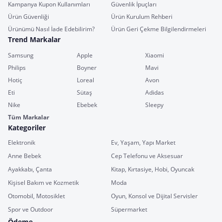
Kampanya Kupon Kullanımları
Güvenlik İpuçları
Ürün Güvenliği
Ürün Kurulum Rehberi
Ürünümü Nasıl İade Edebilirim?
Ürün Geri Çekme Bilgilendirmeleri
Trend Markalar
Samsung
Apple
Xiaomi
Philips
Boyner
Mavi
Hotiç
Loreal
Avon
Eti
Sütaş
Adidas
Nike
Ebebek
Sleepy
Tüm Markalar
Kategoriler
Elektronik
Ev, Yaşam, Yapı Market
Anne Bebek
Cep Telefonu ve Aksesuar
Ayakkabı, Çanta
Kitap, Kırtasiye, Hobi, Oyuncak
Kişisel Bakım ve Kozmetik
Moda
Otomobil, Motosiklet
Oyun, Konsol ve Dijital Servisler
Spor ve Outdoor
Süpermarket
Ödeme