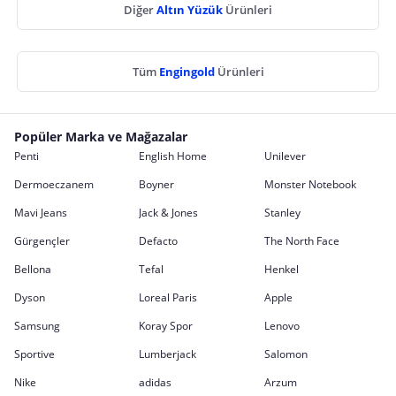
Diğer
Altın Yüzük
Ürünleri
Tüm
Engingold
Ürünleri
Popüler Marka ve Mağazalar
Penti
English Home
Unilever
Dermoeczanem
Boyner
Monster Notebook
Mavi Jeans
Jack & Jones
Stanley
Gürgençler
Defacto
The North Face
Bellona
Tefal
Henkel
Dyson
Loreal Paris
Apple
Samsung
Koray Spor
Lenovo
Sportive
Lumberjack
Salomon
Nike
adidas
Arzum