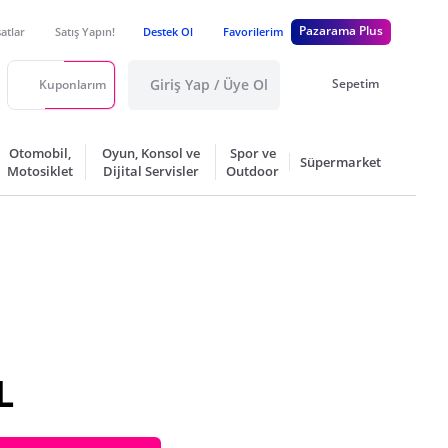
Pazarama Plus
satlar
Satış Yapın!
Destek Ol
Favorilerim
Giriş Yap / Üye Ol
Sepetim
Kuponlarım
Otomobil,
Oyun, Konsol ve
Spor ve
Süpermarket
Motosiklet
Dijital Servisler
Outdoor
L