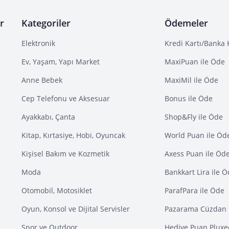
r
Kategoriler
Ödemeler
Elektronik
Kredi Kartı/Banka 
Ev, Yaşam, Yapı Market
MaxiPuan ile Öde
Anne Bebek
MaxiMil ile Öde
Cep Telefonu ve Aksesuar
Bonus ile Öde
Ayakkabı, Çanta
Shop&Fly ile Öde
Kitap, Kırtasiye, Hobi, Oyuncak
World Puan ile Öd
Kişisel Bakım ve Kozmetik
Axess Puan ile Öd
Moda
Bankkart Lira ile 
Otomobil, Motosiklet
ParafPara ile Öde
Oyun, Konsol ve Dijital Servisler
Pazarama Cüzdan 
Spor ve Outdoor
Hediye Puan Pluxe