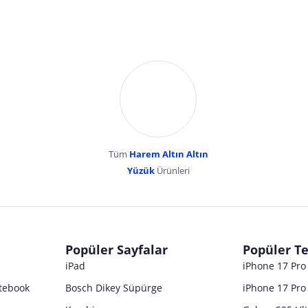
Tüm
Harem Altın Altın
YENİBOSNA MERKEZ MAH LADİN SOK KUY
Yüzük
Ürünleri
dır. Pazarama, bu içeriklerden dolayı herhangi bir sorumluluk kabul etmemektedir.
Popüler Sayfalar
Popüler Te
iPad
iPhone 17 Pr
tebook
Bosch Dikey Süpürge
iPhone 17 Pro