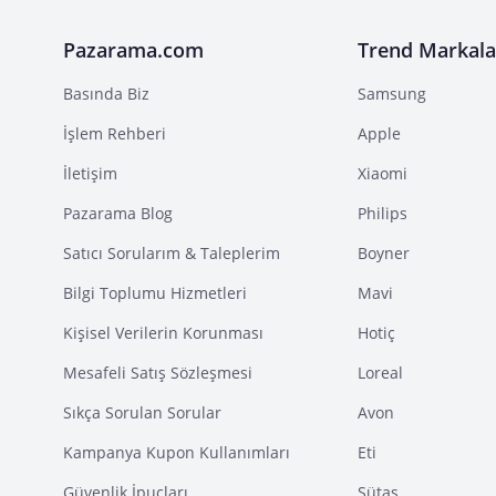
Pazarama.com
Trend Markala
Basında Biz
Samsung
İşlem Rehberi
Apple
İletişim
Xiaomi
Pazarama Blog
Philips
Satıcı Sorularım & Taleplerim
Boyner
Bilgi Toplumu Hizmetleri
Mavi
Kişisel Verilerin Korunması
Hotiç
Mesafeli Satış Sözleşmesi
Loreal
Sıkça Sorulan Sorular
Avon
Kampanya Kupon Kullanımları
Eti
Güvenlik İpuçları
Sütaş