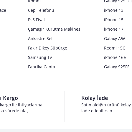
Kombi
Galaxy S25 Ul
ace
Cep Telefonu
iPhone 13
Ps5 Fiyat
iPhone 15
Çamaşır Kurutma Makinesi
iPhone 17
Ankastre Set
Galaxy A56
Fakir Dikey Süpürge
Redmi 15C
Samsung Tv
iPhone 16e
Fabrika Çanta
Galaxy S25FE
lı Kargo
Kolay İade
 kargo ile ihtiyaçlarına
Satın aldığın ürünü kolay
sa sürede ulaş.
iade edebilirsin.