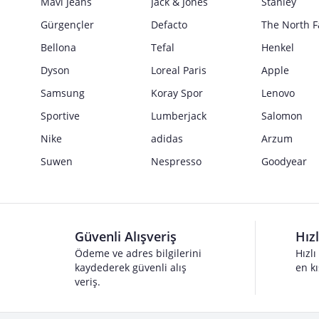
Mavi Jeans
Jack & Jones
Stanley
Gürgençler
Defacto
The North F
Bellona
Tefal
Henkel
Dyson
Loreal Paris
Apple
Samsung
Koray Spor
Lenovo
Sportive
Lumberjack
Salomon
Nike
adidas
Arzum
Suwen
Nespresso
Goodyear
Güvenli Alışveriş
Hız
Ödeme ve adres bilgilerini
Hızlı
kaydederek güvenli alış
en kı
veriş.