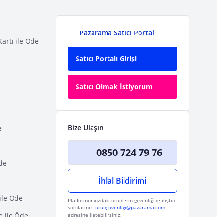
Pazarama Satıcı Portalı
Kartı ile Öde
Satıcı Portalı Girişi
Satıcı Olmak İstiyorum
Bize Ulaşın
e
e
0850 724 79 76
Öde
İhlal Bildirimi
ile Öde
Platformumuzdaki ürünlerin güvenliğine ilişkin
sorularınızı
urunguvenligi@pazarama.com
e ile Öde
adresine iletebilirsiniz.