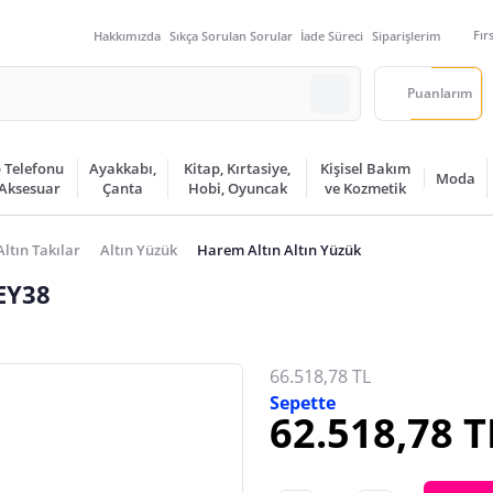
Fır
Hakkımızda
Sıkça Sorulan Sorular
İade Süreci
Siparişlerim
Puanlarım
 Telefonu
Ayakkabı,
Kitap, Kırtasiye,
Kişisel Bakım
Moda
 Aksesuar
Çanta
Hobi, Oyuncak
ve Kozmetik
Altın Takılar
Altın Yüzük
Harem Altın Altın Yüzük
EY38
66.518,78 TL
Sepette
62.518,78 T