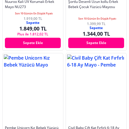
Nuuroo Kali UV Korumalı Erkek
Şortlu Desenli Uzun kollu Erkek
Mayo NU273
Bebek Çocuk Yüzücü Mayosu
Son 10 Günün En Düşük Fiyatı
1.919,00 TL
Son 10 Günün En Düşük Fiyatı
Sepette
1.399,99 TL
1.849,00 TL
Sepette
1.344,00 TL
Plus ile 1.812,02 TL
Sepete Ekle
Sepete Ekle
Pembe Unicorn Kız Bebek Yüzücü
Civil Baby Çift Kat Fırfırlı 6-18 Ay