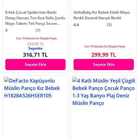
Erkek Çocuk Spiderman Baskı
HelloBaby Kız Bebek Etekli Mayo
Detay Hassas Ten Kısa Kollu Şortlu
Renkli Desenli Karışık Renkli
Mayo Takımı Tek Parça Sezon
4.4
(5)
2022
3
(1)
Son 10 Günün En Düşük Fiyatı
329,90 TL
Son 10 Günün En Düşük Fiyatı
Sepette
316,71 TL
299,99 TL
Sepete Ekle
Sepete Ekle