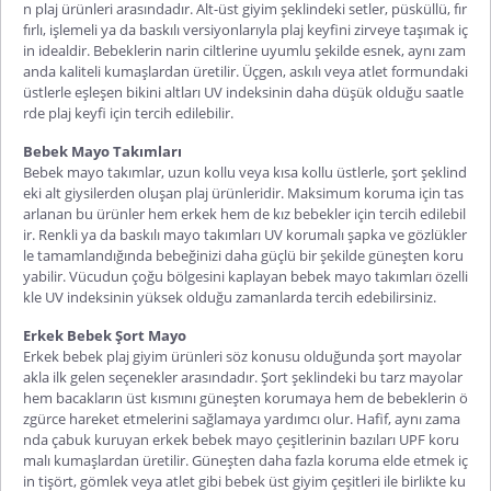
n plaj ürünleri arasındadır. Alt-üst giyim şeklindeki setler, püsküllü, fır
fırlı, işlemeli ya da baskılı versiyonlarıyla plaj keyfini zirveye taşımak iç
in idealdir. Bebeklerin narin ciltlerine uyumlu şekilde esnek, aynı zam
anda kaliteli kumaşlardan üretilir. Üçgen, askılı veya atlet formundaki
üstlerle eşleşen bikini altları UV indeksinin daha düşük olduğu saatle
rde plaj keyfi için tercih edilebilir.
Bebek Mayo Takımları
Bebek mayo takımlar, uzun kollu veya kısa kollu üstlerle, şort şeklind
eki alt giysilerden oluşan plaj ürünleridir. Maksimum koruma için tas
arlanan bu ürünler hem erkek hem de kız bebekler için tercih edilebil
ir. Renkli ya da baskılı mayo takımları UV korumalı şapka ve gözlükler
le tamamlandığında bebeğinizi daha güçlü bir şekilde güneşten koru
yabilir. Vücudun çoğu bölgesini kaplayan bebek mayo takımları özelli
kle UV indeksinin yüksek olduğu zamanlarda tercih edebilirsiniz.
Erkek Bebek Şort Mayo
Erkek bebek plaj giyim ürünleri söz konusu olduğunda şort mayolar
akla ilk gelen seçenekler arasındadır. Şort şeklindeki bu tarz mayolar
hem bacakların üst kısmını güneşten korumaya hem de bebeklerin ö
zgürce hareket etmelerini sağlamaya yardımcı olur. Hafif, aynı zama
nda çabuk kuruyan erkek bebek mayo çeşitlerinin bazıları UPF koru
malı kumaşlardan üretilir. Güneşten daha fazla koruma elde etmek iç
in tişört, gömlek veya atlet gibi bebek üst giyim çeşitleri ile birlikte ku