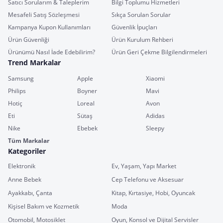
Satıcı Sorularım & Taleplerim
Bilgi Toplumu Hizmetleri
Mesafeli Satış Sözleşmesi
Sıkça Sorulan Sorular
Kampanya Kupon Kullanımları
Güvenlik İpuçları
Ürün Güvenliği
Ürün Kurulum Rehberi
Ürünümü Nasıl İade Edebilirim?
Ürün Geri Çekme Bilgilendirmeleri
Trend Markalar
Samsung
Apple
Xiaomi
Philips
Boyner
Mavi
Hotiç
Loreal
Avon
Eti
Sütaş
Adidas
Nike
Ebebek
Sleepy
Tüm Markalar
Kategoriler
Elektronik
Ev, Yaşam, Yapı Market
Anne Bebek
Cep Telefonu ve Aksesuar
Ayakkabı, Çanta
Kitap, Kırtasiye, Hobi, Oyuncak
Kişisel Bakım ve Kozmetik
Moda
Otomobil, Motosiklet
Oyun, Konsol ve Dijital Servisler