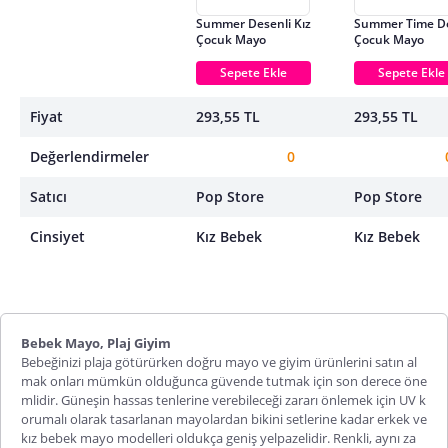
Summer Desenli Kız
Summer Time De
Çocuk Mayo
Çocuk Mayo
Sepete Ekle
Sepete Ekle
Fiyat
293,55 TL
293,55 TL
Değerlendirmeler
0
Satıcı
Pop Store
Pop Store
Cinsiyet
Kız Bebek
Kız Bebek
Bebek Mayo, Plaj Giyim
Bebeğinizi plaja götürürken doğru mayo ve giyim ürünlerini satın al
mak onları mümkün olduğunca güvende tutmak için son derece öne
mlidir. Güneşin hassas tenlerine verebileceği zararı önlemek için UV k
orumalı olarak tasarlanan mayolardan bikini setlerine kadar erkek ve
kız bebek mayo modelleri oldukça geniş yelpazelidir. Renkli, aynı za