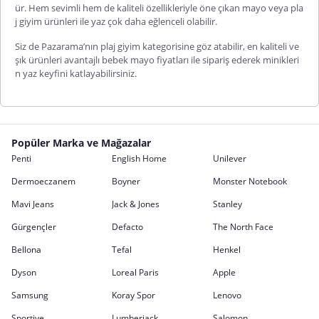
ür. Hem sevimli hem de kaliteli özellikleriyle öne çıkan mayo veya pla
j giyim ürünleri ile yaz çok daha eğlenceli olabilir.
Siz de Pazarama’nın plaj giyim kategorisine göz atabilir, en kaliteli ve
şık ürünleri avantajlı bebek mayo fiyatları ile sipariş ederek minikleri
n yaz keyfini katlayabilirsiniz.
Popüler Marka ve Mağazalar
Penti
English Home
Unilever
Dermoeczanem
Boyner
Monster Notebook
Mavi Jeans
Jack & Jones
Stanley
Gürgençler
Defacto
The North Face
Bellona
Tefal
Henkel
Dyson
Loreal Paris
Apple
Samsung
Koray Spor
Lenovo
Sportive
Lumberjack
Salomon