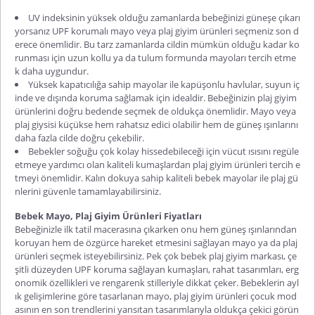
UV indeksinin yüksek olduğu zamanlarda bebeğinizi güneşe çıkarı
yorsanız UPF korumalı mayo veya plaj giyim ürünleri seçmeniz son d
erece önemlidir. Bu tarz zamanlarda cildin mümkün olduğu kadar ko
runması için uzun kollu ya da tulum formunda mayoları tercih etme
k daha uygundur.
Yüksek kapatıcılığa sahip mayolar ile kapüşonlu havlular, suyun iç
inde ve dışında koruma sağlamak için idealdir. Bebeğinizin plaj giyim
ürünlerini doğru bedende seçmek de oldukça önemlidir. Mayo veya
plaj giysisi küçükse hem rahatsız edici olabilir hem de güneş ışınlarını
daha fazla cilde doğru çekebilir.
Bebekler soğuğu çok kolay hissedebileceği için vücut ısısını regüle
etmeye yardımcı olan kaliteli kumaşlardan plaj giyim ürünleri tercih e
tmeyi önemlidir. Kalın dokuya sahip kaliteli bebek mayolar ile plaj gü
nlerini güvenle tamamlayabilirsiniz.
Bebek Mayo, Plaj Giyim Ürünleri Fiyatları
Bebeğinizle ilk tatil macerasına çıkarken onu hem güneş ışınlarından
koruyan hem de özgürce hareket etmesini sağlayan mayo ya da plaj
ürünleri seçmek isteyebilirsiniz. Pek çok bebek plaj giyim markası, çe
şitli düzeyden UPF koruma sağlayan kumaşları, rahat tasarımları, erg
onomik özellikleri ve rengarenk stilleriyle dikkat çeker. Bebeklerin ayl
ık gelişimlerine göre tasarlanan mayo, plaj giyim ürünleri çocuk mod
asının en son trendlerini yansıtan tasarımlarıyla oldukça çekici görün