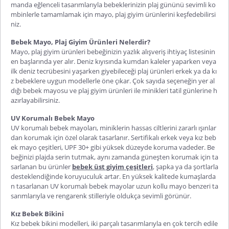
manda eğlenceli tasarımlarıyla bebeklerinizin plaj gününü sevimli ko
mbinlerle tamamlamak için mayo, plaj giyim ürünlerini keşfedebilirsi
niz.
Bebek Mayo, Plaj Giyim Ürünleri Nelerdir?
Mayo, plaj giyim ürünleri bebeğinizin yazlık alışveriş ihtiyaç listesinin
en başlarında yer alır. Deniz kıyısında kumdan kaleler yaparken veya
ilk deniz tecrübesini yaşarken giyebileceği plaj ürünleri erkek ya da kı
z bebeklere uygun modellerle öne çıkar. Çok sayıda seçeneğin yer al
dığı bebek mayosu ve plaj giyim ürünleri ile minikleri tatil günlerine h
azırlayabilirsiniz.
UV Korumalı Bebek Mayo
UV korumalı bebek mayoları, miniklerin hassas ciltlerini zararlı ışınlar
dan korumak için özel olarak tasarlanır. Sertifikalı erkek veya kız beb
ek mayo çeşitleri, UPF 30+ gibi yüksek düzeyde koruma vadeder. Be
beğinizi plajda serin tutmak, aynı zamanda güneşten korumak için ta
sarlanan bu ürünler
bebek üst giyim çeşitleri
, şapka ya da şortlarla
desteklendiğinde koruyuculuk artar. En yüksek kalitede kumaşlarda
n tasarlanan UV korumalı bebek mayolar uzun kollu mayo benzeri ta
sarımlarıyla ve rengarenk stilleriyle oldukça sevimli görünür.
Kız Bebek Bikini
Kız bebek bikini modelleri, iki parçalı tasarımlarıyla en çok tercih edile