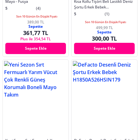
Mayo - Fusya
Kısa Kollu Tişört Beli Lastikli Deniz
Şortu Erkek Bebek
5
(4)
E3521A525SMOG313
5
(1)
Son 10 Günün En Düşük Fiyatı
389,00 TL
Son 10 Günün En Düşük Fiyatı
Sepette
499,99 TL
361,77 TL
Sepette
300,00 TL
Plus ile 354,54 TL
Sepete Ekle
Sepete Ekle