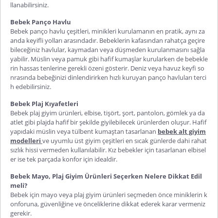
llanabilirsiniz.
Bebek Panço Havlu
Bebek panço havlu çeşitleri, minikleri kurulamanın en pratik, aynı za
anda keyifli yolları arasındadır. Bebeklerin kafasından rahatça geçire
bileceğiniz havlular, kaymadan veya düşmeden kurulanmasını sağla
yabilir. Müslin veya pamuk gibi hafif kumaşlar kurularken de bebekle
rin hassas tenlerine gerekli özeni gösterir. Deniz veya havuz keyfi so
nrasında bebeğinizi dinlendirirken hızlı kuruyan panço havluları terci
h edebilirsiniz.
Bebek Plaj Kıyafetleri
Bebek plaj giyim ürünleri, elbise, tişört, şort, pantolon, gömlek ya da
atlet gibi plajda hafif bir şekilde giyilebilecek ürünlerden oluşur. Hafif
yapıdaki müslin veya tülbent kumaştan tasarlanan
bebek alt giyim
modelleri
ve uyumlu üst giyim çeşitleri en sıcak günlerde dahi rahat
sızlık hissi vermeden kullanılabilir. Kız bebekler için tasarlanan elbisel
er ise tek parçada konfor için idealdir.
Bebek Mayo, Plaj Giyim Ürünleri Seçerken Nelere Dikkat Edil
meli?
Bebek için mayo veya plaj giyim ürünleri seçmeden önce miniklerin k
onforuna, güvenliğine ve önceliklerine dikkat ederek karar vermeniz
gerekir.