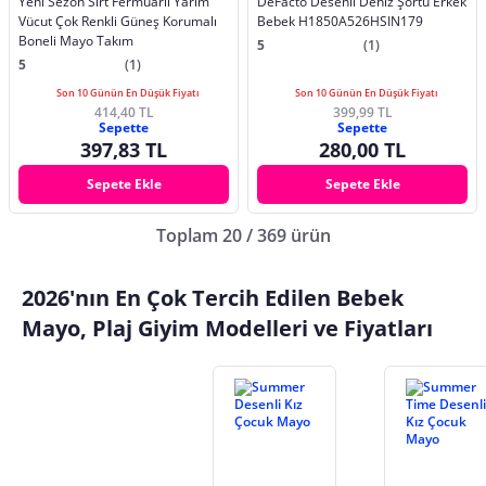
Yeni Sezon Sırt Fermuarlı Yarım
DeFacto Desenli Deniz Şortu Erkek
Vücut Çok Renkli Güneş Korumalı
Bebek H1850A526HSIN179
Boneli Mayo Takım
5
(1)
5
(1)
Son 10 Günün En Düşük Fiyatı
Son 10 Günün En Düşük Fiyatı
414,40 TL
399,99 TL
Sepette
Sepette
397,83 TL
280,00 TL
Sepete Ekle
Sepete Ekle
Toplam 20 / 369 ürün
2026'nın En Çok Tercih Edilen Bebek
Mayo, Plaj Giyim Modelleri ve Fiyatları