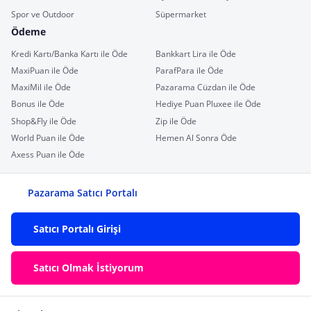
Spor ve Outdoor
Süpermarket
Ödeme
Kredi Kartı/Banka Kartı ile Öde
Bankkart Lira ile Öde
MaxiPuan ile Öde
ParafPara ile Öde
MaxiMil ile Öde
Pazarama Cüzdan ile Öde
Bonus ile Öde
Hediye Puan Pluxee ile Öde
Shop&Fly ile Öde
Zip ile Öde
World Puan ile Öde
Hemen Al Sonra Öde
Axess Puan ile Öde
Pazarama Satıcı Portalı
Satıcı Portalı Girişi
Satıcı Olmak İstiyorum