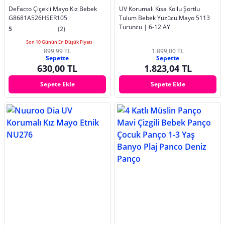
DeFacto Çiçekli Mayo Kız Bebek
UV Korumalı Kısa Kollu Şortlu
G8681A526HSER105
Tulum Bebek Yüzücü Mayo 5113
Turuncu | 6-12 AY
5
(2)
Son 10 Günün En Düşük Fiyatı
899,99 TL
1.899,00 TL
Sepette
Sepette
630,00 TL
1.823,04 TL
Sepete Ekle
Sepete Ekle