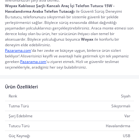
telefonunuzun şarjı asla bitmez.
Woyax Kablosuz Şarjlı Kancalı Araç İçi Telefon Tutucu 15W - 
Havalandırma Araba Telefon Tutacağı
 ile Güvenli Sürüş Deneyimi
Bu tutucu, telefonunuzu sıkıştırmalı bir sistemle güvenli bir şekilde 
yerleştirmenizi sağlar. Böylece sürüş esnasında dikkat dağınıklığı 
yaşamadan yolculuklarınızı gerçekleştirebilirsiniz. Araca monte etmesi son 
derece kolay olan bu ürün, her sürücünün ihtiyacı olan temel bir 
aksesuardır. Böylece yolculuğunuz boyunca 
Woyax
 ile konforlu bir 
deneyim elde edebilirsiniz.
Pazarama.com
'da her zevke ve bütçeye uygun, binlerce ürün sizleri 
bekliyor! Alisverisinizi keyifli ve avantajli hale getirmek için tek yapmaniz 
gereken 
Pazarama.com
'u ziyaret etmek. Hizli ve güvenilir teslimat 
seçenekleriyle, aradiginiz her seyi bulabilirsiniz.
Ürün Özellikleri
Renk
Siyah
Tutma Türü
Sıkıştırmalı
Şarj Edebilme
Var
Tutucu Türü
Havalandırma
Güç Kaynağı
USB