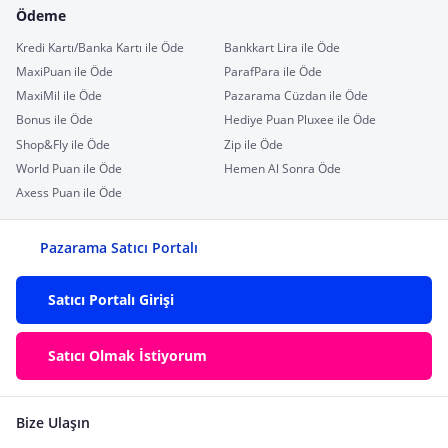
Ödeme
Kredi Kartı/Banka Kartı ile Öde
Bankkart Lira ile Öde
MaxiPuan ile Öde
ParafPara ile Öde
MaxiMil ile Öde
Pazarama Cüzdan ile Öde
Bonus ile Öde
Hediye Puan Pluxee ile Öde
Shop&Fly ile Öde
Zip ile Öde
World Puan ile Öde
Hemen Al Sonra Öde
Axess Puan ile Öde
Pazarama Satıcı Portalı
Satıcı Portalı Girişi
Satıcı Olmak İstiyorum
Bize Ulaşın