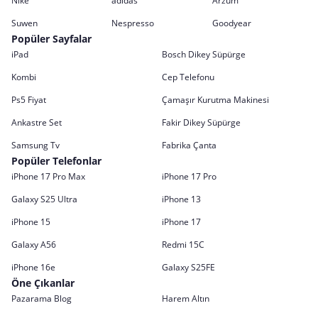
Nike
adidas
Arzum
Suwen
Nespresso
Goodyear
Popüler Sayfalar
iPad
Bosch Dikey Süpürge
Kombi
Cep Telefonu
Ps5 Fiyat
Çamaşır Kurutma Makinesi
Ankastre Set
Fakir Dikey Süpürge
Samsung Tv
Fabrika Çanta
Popüler Telefonlar
iPhone 17 Pro Max
iPhone 17 Pro
Galaxy S25 Ultra
iPhone 13
iPhone 15
iPhone 17
Galaxy A56
Redmi 15C
iPhone 16e
Galaxy S25FE
Öne Çıkanlar
Pazarama Blog
Harem Altın