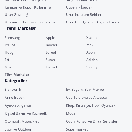
Kampanya Kupon Kullanımları
Güvenlik İpuçları
Ürün Güvenliği
Ürün Kurulum Rehberi
Ürünümü Nasıl İade Edebilirim?
Ürün Geri Çekme Bilgilendirmeleri
Trend Markalar
Samsung
Apple
Xiaomi
Philips
Boyner
Mavi
Hotiç
Loreal
Avon
Eti
Sütaş
Adidas
Nike
Ebebek
Sleepy
Tüm Markalar
Kategoriler
Elektronik
Ev, Yaşam, Yapı Market
Anne Bebek
Cep Telefonu ve Aksesuar
Ayakkabı, Çanta
Kitap, Kırtasiye, Hobi, Oyuncak
Kişisel Bakım ve Kozmetik
Moda
Otomobil, Motosiklet
Oyun, Konsol ve Dijital Servisler
Spor ve Outdoor
Süpermarket