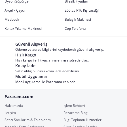
Dyson Süpürge
Bilezik Fiyatları
Arçelik Çaycı
205 55 R16 Kış Lastiği
Macbook
Bulaşık Makinesi
Koltuk Yıkama Makinesi
Cep Telefonu
Güvenli Alışveriş
Ödeme ve adres bilgilerini kaydederek güvenli alış veriş.
Hızlı Kargo
Hızlı kargo ile ihtiyaçlarına en kısa sürede ulaş.
Kolay İade
Satın aldığın ürünü kolay iade edebilirsin.
Mobil Uygulama
Mobil uygulama ile Pazarama cebinde.
Pazarama.com
Hakkımızda
İşlem Rehberi
İletişim
Pazarama Blog
Satıcı Sorularım & Taleplerim
Bilgi Toplumu Hizmetleri
Mesafeli Satış Sözleşmesi
Sıkça Sorulan Sorular