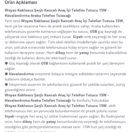
Ürün Açıklaması
Woyax Kablosuz Şarjlı Kancalı Araç İçi Telefon Tutucu 15W - 
Havalandırma Araba Telefon Tutacağı
Yeni nesil 
Woyax Kablosuz Şarjlı Kancalı Araç İçi Telefon Tutucu 15W
, 
hem şık bir tasarıma hem de pratik özelliklere sahip. Araba kullanırken 
telefonunuzu güvenle tutmanızı sağlayan bu tutucu, 
USB
 güç kaynağı ile 
çalışarak size kablosuz şarj imkanı sunar. 
Siyah
 renk seçeneği ile her araç 
içi dekoruna uyum sağlar. Tüm akıllı telefon modelleriyle uyumlu olan bu 
ürün, yolculuk esnasında telefonunuza kolay erişim sağlar ve güvenli bir 
kullanım deneyimi sunar. Hem 
dikey
 hem de 
yatay
 konumda kullanabilme 
özelliği ile kullanıcı dostu bir alternatif sunar.
● Güç kaynağı olarak
USB
bağlantısını kullanarak pratik bir şarj deneyimi
sağlar.
●
Havalandırma
sistemine kolayca entegre edilebilen tasarımı sayesinde
kullanımı oldukça basittir.
● Sıkıştırmalı tasarımı ile telefonlarınızı güvenli bir şekilde tutarken, sürüş
güvenliğinizi artırır.
Woyax Kablosuz Şarjlı Kancalı Araç İçi Telefon Tutucu 15W - 
Havalandırma Araba Telefon Tutacağı
 İle Konforlu Yolculuklar
Woyax Kablosuz Şarjlı Kancalı Araç İçi Telefon Tutucu 15W
, akıllı 
telefonunuzu her an yanınızda bulundurmanın en pratik yolunu sunar. 
Siyah
 rengiyle her araç içi stiline mükemmel uyum sağlar. Bu fonksiyonel 
ürün, hem 
dikey
 hem de 
yatay
 konumlandırma seçeneği ile telefonunuzu 
istediğiniz gibi yerleştirebilmenize olanak tanır. 15W hızlı şarj özelliği ile 