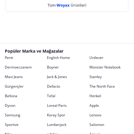
Tüm
Woyax
Ürünleri
Popüler Marka ve Mağazalar
Penti
English Home
Unilever
Dermoeczanem
Boyner
Monster Notebook
Mavi Jeans
Jack & Jones
Stanley
Gürgençler
Defacto
The North Face
Bellona
Tefal
Henkel
Dyson
Loreal Paris
Apple
Samsung
Koray Spor
Lenovo
Sportive
Lumberjack
Salomon