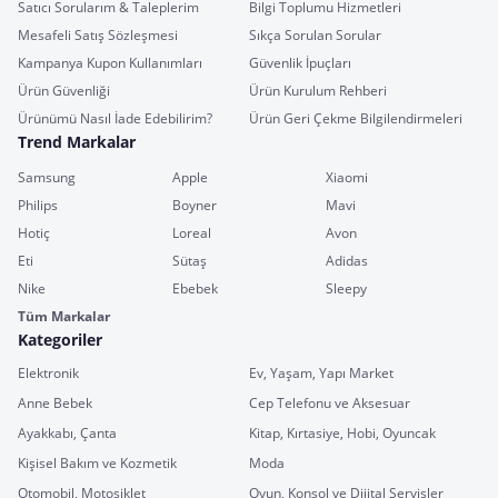
Satıcı Sorularım & Taleplerim
Bilgi Toplumu Hizmetleri
Mesafeli Satış Sözleşmesi
Sıkça Sorulan Sorular
Kampanya Kupon Kullanımları
Güvenlik İpuçları
Ürün Güvenliği
Ürün Kurulum Rehberi
Ürünümü Nasıl İade Edebilirim?
Ürün Geri Çekme Bilgilendirmeleri
Trend Markalar
Samsung
Apple
Xiaomi
Philips
Boyner
Mavi
Hotiç
Loreal
Avon
Eti
Sütaş
Adidas
Nike
Ebebek
Sleepy
Tüm Markalar
Kategoriler
Elektronik
Ev, Yaşam, Yapı Market
Anne Bebek
Cep Telefonu ve Aksesuar
Ayakkabı, Çanta
Kitap, Kırtasiye, Hobi, Oyuncak
Kişisel Bakım ve Kozmetik
Moda
Otomobil, Motosiklet
Oyun, Konsol ve Dijital Servisler