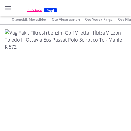
Yeni
Plus'ı Keşfet
Otomobil, Motosiklet
Oto Aksesuarları
Oto Yedek Parça
Oto Filt