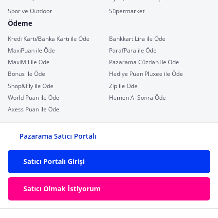
Spor ve Outdoor
Süpermarket
Ödeme
Kredi Kartı/Banka Kartı ile Öde
Bankkart Lira ile Öde
MaxiPuan ile Öde
ParafPara ile Öde
MaxiMil ile Öde
Pazarama Cüzdan ile Öde
Bonus ile Öde
Hediye Puan Pluxee ile Öde
Shop&Fly ile Öde
Zip ile Öde
World Puan ile Öde
Hemen Al Sonra Öde
Axess Puan ile Öde
Pazarama Satıcı Portalı
Satıcı Portalı Girişi
Satıcı Olmak İstiyorum