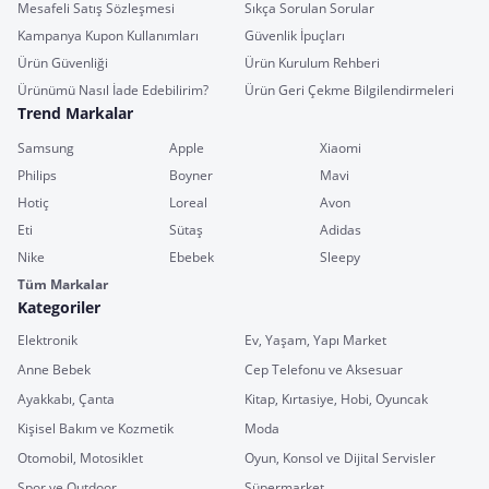
Mesafeli Satış Sözleşmesi
Sıkça Sorulan Sorular
Kampanya Kupon Kullanımları
Güvenlik İpuçları
Ürün Güvenliği
Ürün Kurulum Rehberi
Ürünümü Nasıl İade Edebilirim?
Ürün Geri Çekme Bilgilendirmeleri
Trend Markalar
Samsung
Apple
Xiaomi
Philips
Boyner
Mavi
Hotiç
Loreal
Avon
Eti
Sütaş
Adidas
Nike
Ebebek
Sleepy
Tüm Markalar
Kategoriler
Elektronik
Ev, Yaşam, Yapı Market
Anne Bebek
Cep Telefonu ve Aksesuar
Ayakkabı, Çanta
Kitap, Kırtasiye, Hobi, Oyuncak
Kişisel Bakım ve Kozmetik
Moda
Otomobil, Motosiklet
Oyun, Konsol ve Dijital Servisler
Spor ve Outdoor
Süpermarket