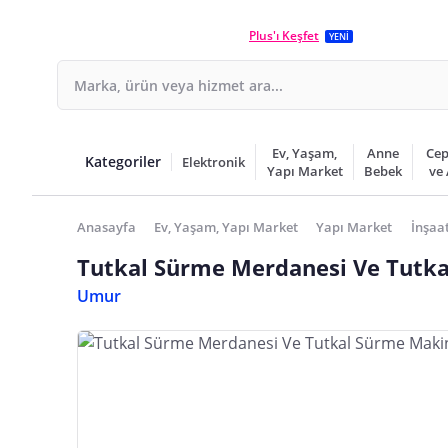
Plus'ı Keşfet
YENİ
Ev, Yaşam,
Anne
Cep
Kategoriler
Elektronik
Yapı Market
Bebek
ve
Anasayfa
Ev, Yaşam, Yapı Market
Yapı Market
İnşaa
Tutkal Sürme Merdanesi Ve Tutka
Umur