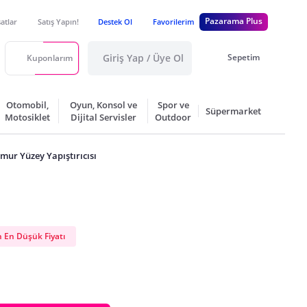
Pazarama Plus
satlar
Satış Yapın!
Destek Ol
Favorilerim
Giriş Yap / Üye Ol
Sepetim
Kuponlarım
Otomobil,
Oyun, Konsol ve
Spor ve
Süpermarket
Motosiklet
Dijital Servisler
Outdoor
mur Yüzey Yapıştırıcısı
 En Düşük Fiyatı