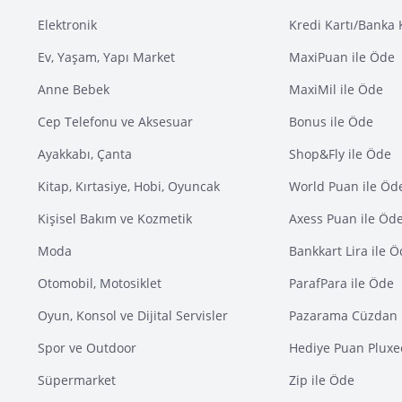
Elektronik
Kredi Kartı/Banka 
Ev, Yaşam, Yapı Market
MaxiPuan ile Öde
Anne Bebek
MaxiMil ile Öde
Cep Telefonu ve Aksesuar
Bonus ile Öde
Ayakkabı, Çanta
Shop&Fly ile Öde
Kitap, Kırtasiye, Hobi, Oyuncak
World Puan ile Öd
Kişisel Bakım ve Kozmetik
Axess Puan ile Öd
Moda
Bankkart Lira ile 
Otomobil, Motosiklet
ParafPara ile Öde
Oyun, Konsol ve Dijital Servisler
Pazarama Cüzdan 
Spor ve Outdoor
Hediye Puan Pluxe
Süpermarket
Zip ile Öde