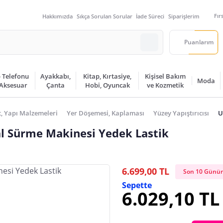
Fır
Hakkımızda
Sıkça Sorulan Sorular
İade Süreci
Siparişlerim
Puanlarım
 Telefonu
Ayakkabı,
Kitap, Kırtasiye,
Kişisel Bakım
Moda
 Aksesuar
Çanta
Hobi, Oyuncak
ve Kozmetik
t, Yapı Malzemeleri
Yer Döşemesi, Kaplaması
Yüzey Yapıştırıcısı
U
l Sürme Makinesi Yedek Lastik
6.699,00 TL
Son 10 Günün
Sepette
6.029,10 TL