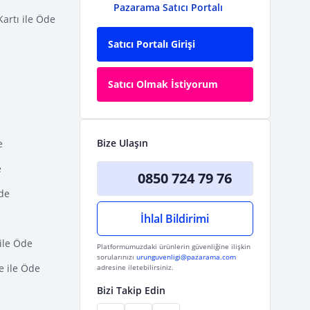
Pazarama Satıcı Portalı
Kartı ile Öde
Satıcı Portalı Girişi
Satıcı Olmak İstiyorum
Bize Ulaşın
e
e
0850 724 79 76
Öde
İhlal Bildirimi
ile Öde
Platformumuzdaki ürünlerin güvenliğine ilişkin
sorularınızı
urunguvenligi@pazarama.com
e ile Öde
adresine iletebilirsiniz.
Bizi Takip Edin