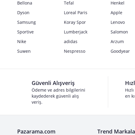
Bellona
Tefal
Henkel
Dyson
Loreal Paris
Apple
Samsung
Koray Spor
Lenovo
Sportive
Lumberjack
Salomon
Nike
adidas
Arzum
Suwen
Nespresso
Goodyear
Güvenli Alışveriş
Hız
Ödeme ve adres bilgilerini
Hızlı
kaydederek güvenli alış
en kı
veriş.
Pazarama.com
Trend Markala