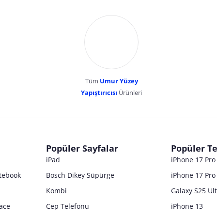
Tüm
Umur Yüzey
Yapıştırıcısı
Ürünleri
dır. Pazarama, bu içeriklerden dolayı herhangi bir sorumluluk kabul etmemektedir.
Popüler Sayfalar
Popüler Te
iPad
iPhone 17 Pr
tebook
Bosch Dikey Süpürge
iPhone 17 Pro
Kombi
Galaxy S25 Ul
ace
Cep Telefonu
iPhone 13