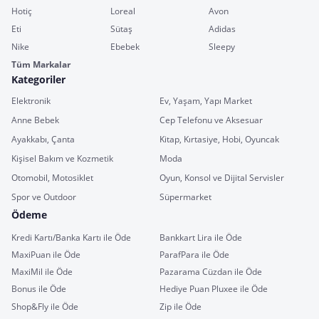
Hotiç
Loreal
Avon
Eti
Sütaş
Adidas
Nike
Ebebek
Sleepy
Tüm Markalar
Kategoriler
Elektronik
Ev, Yaşam, Yapı Market
Anne Bebek
Cep Telefonu ve Aksesuar
Ayakkabı, Çanta
Kitap, Kırtasiye, Hobi, Oyuncak
Kişisel Bakım ve Kozmetik
Moda
Otomobil, Motosiklet
Oyun, Konsol ve Dijital Servisler
Spor ve Outdoor
Süpermarket
Ödeme
Kredi Kartı/Banka Kartı ile Öde
Bankkart Lira ile Öde
MaxiPuan ile Öde
ParafPara ile Öde
MaxiMil ile Öde
Pazarama Cüzdan ile Öde
Bonus ile Öde
Hediye Puan Pluxee ile Öde
Shop&Fly ile Öde
Zip ile Öde