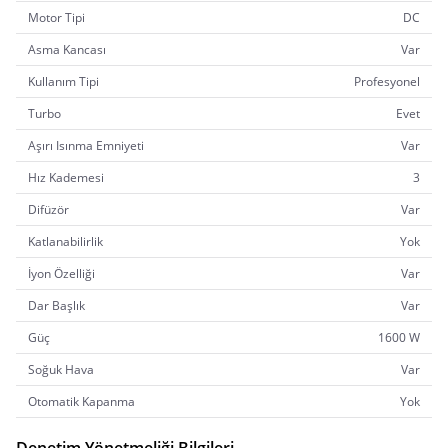
Motor Tipi
DC
Asma Kancası
Var
Kullanım Tipi
Profesyonel
Turbo
Evet
Aşırı Isınma Emniyeti
Var
Hız Kademesi
3
Difüzör
Var
Katlanabilirlik
Yok
İyon Özelliği
Var
Dar Başlık
Var
Güç
1600 W
Soğuk Hava
Var
Otomatik Kapanma
Yok