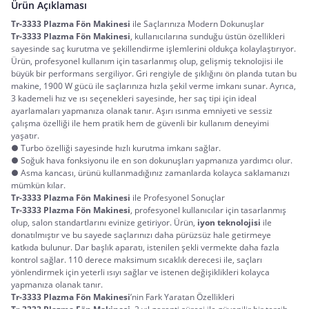
Ürün Açıklaması
Tr-3333 Plazma Fön Makinesi
 ile Saçlarınıza Modern Dokunuşlar
Tr-3333 Plazma Fön Makinesi
, kullanıcılarına sunduğu üstün özellikleri 
sayesinde saç kurutma ve şekillendirme işlemlerini oldukça kolaylaştırıyor. 
Ürün, profesyonel kullanım için tasarlanmış olup, gelişmiş teknolojisi ile 
büyük bir performans sergiliyor. Gri rengiyle de şıklığını ön planda tutan bu 
makine, 1900 W gücü ile saçlarınıza hızla şekil verme imkanı sunar. Ayrıca, 
3 kademeli hız ve ısı seçenekleri sayesinde, her saç tipi için ideal 
ayarlamaları yapmanıza olanak tanır. Aşırı ısınma emniyeti ve sessiz 
çalışma özelliği ile hem pratik hem de güvenli bir kullanım deneyimi 
yaşatır.
● Turbo özelliği sayesinde hızlı kurutma imkanı sağlar.
● Soğuk hava fonksiyonu ile en son dokunuşları yapmanıza yardımcı olur.
● Asma kancası, ürünü kullanmadığınız zamanlarda kolayca saklamanızı
mümkün kılar.
Tr-3333 Plazma Fön Makinesi
 ile Profesyonel Sonuçlar
Tr-3333 Plazma Fön Makinesi
, profesyonel kullanıcılar için tasarlanmış 
olup, salon standartlarını evinize getiriyor. Ürün, 
iyon teknolojisi
 ile 
donatılmıştır ve bu sayede saçlarınızı daha pürüzsüz hale getirmeye 
katkıda bulunur. Dar başlık aparatı, istenilen şekli vermekte daha fazla 
kontrol sağlar. 110 derece maksimum sıcaklık derecesi ile, saçları 
yönlendirmek için yeterli ısıyı sağlar ve istenen değişiklikleri kolayca 
yapmanıza olanak tanır.
Tr-3333 Plazma Fön Makinesi
’nin Fark Yaratan Özellikleri