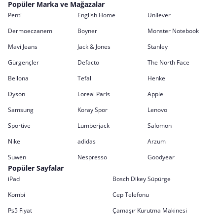
Popüler Marka ve Mağazalar
Penti
English Home
Unilever
Dermoeczanem
Boyner
Monster Notebook
Mavi Jeans
Jack & Jones
Stanley
Gürgençler
Defacto
The North Face
Bellona
Tefal
Henkel
Dyson
Loreal Paris
Apple
Samsung
Koray Spor
Lenovo
Sportive
Lumberjack
Salomon
Nike
adidas
Arzum
Suwen
Nespresso
Goodyear
Popüler Sayfalar
iPad
Bosch Dikey Süpürge
Kombi
Cep Telefonu
Ps5 Fiyat
Çamaşır Kurutma Makinesi