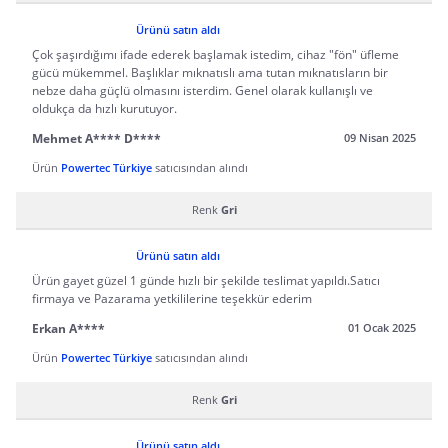
Ürünü satın aldı
Çok şaşırdığımı ifade ederek başlamak istedim, cihaz "fön" üfleme
gücü mükemmel. Başlıklar mıknatıslı ama tutan mıknatısların bir
nebze daha güçlü olmasını isterdim. Genel olarak kullanışlı ve
oldukça da hızlı kurutuyor.
Mehmet A**** D****
09 Nisan 2025
Ürün
Powertec Türkiye
satıcısından alındı
Renk
Gri
Ürünü satın aldı
Ürün gayet güzel 1 günde hızlı bir şekilde teslimat yapıldı.Satıcı
firmaya ve Pazarama yetkililerine teşekkür ederim
Erkan A****
01 Ocak 2025
Ürün
Powertec Türkiye
satıcısından alındı
Renk
Gri
Ürünü satın aldı