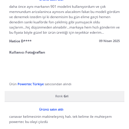
daha önce aynı markanın 901 modelini kullanıyordum ve çok
memnundum arizalaninca aynısını alacaktım fakat bu modeli gördüm
ve denemek istedim iyi ki denemisim bu gün elime geçti hemen
denedim sanki kuaförde fon çekilmiş gibi yumuşacık oldu
saçlarım...hiç düşünmeden alınabilir...markaya hem hızlı gönderim ve
bu fiyata böyle güzel bir ürün ürettiği için teşekkür ederim...
Hatice D****
09 Nisan 2025
Kullanıcı Fotoğrafları
Ürün
Powertec Türkiye
satıcısından alındı
Renk
Gri
Ürünü satın aldı
canavar kelimesinin makineleşmiş halı. tek kelime ile muhteşem
powertec bu olayi çözdü