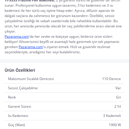
Tr-3333 Plazma Fön Makinesi
, 2 yıl garanti süresi ile güvenilir bir tercih 
sunar. Profesyonel kullanıma uygun tasarımı, 3 hız kademesi ve 3 ısı 
kademesi ile her türlü saç tipine hitap eder. Ayrıca, difüzör aparatı ile 
dalgalı saçlara da zahmetsiz bir görünüm kazandırır. Özellikle, sessiz 
çalışabilme özelliği ile sabah saatlerinde bile rahatlıkla kullanılabilir. Bu 
ürün, her anınızda yanınızda olacak bir saç şekillendirme aracı olarak öne 
çıkıyor.
Pazarama.com
'da her zevke ve bütçeye uygun, binlerce ürün sizleri 
bekliyor! Alisverisinizi keyifli ve avantajli hale getirmek için tek yapmaniz 
gereken 
Pazarama.com
'u ziyaret etmek. Hizli ve güvenilir teslimat 
seçenekleriyle, aradiginiz her seyi bulabilirsiniz.
Ürün Özellikleri
Maksimum Sıcaklık Derecesi
110 Derece
Sessiz Çalışabilme
Var
Renk
Gri
Garanti Süresi
2 Yıl
Isı Kademesi
3 Kademeli
Güç (Watt)
1900 W