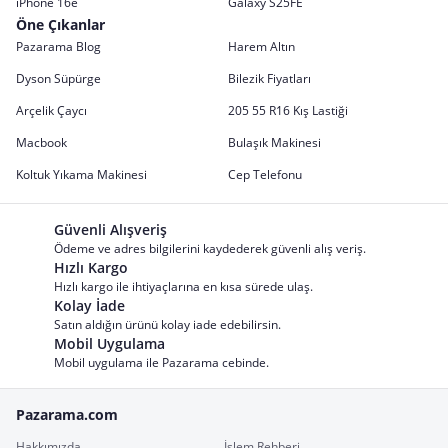
iPhone 16e
Galaxy S25FE
Öne Çıkanlar
Pazarama Blog
Harem Altın
Dyson Süpürge
Bilezik Fiyatları
Arçelik Çaycı
205 55 R16 Kış Lastiği
Macbook
Bulaşık Makinesi
Koltuk Yıkama Makinesi
Cep Telefonu
Güvenli Alışveriş
Ödeme ve adres bilgilerini kaydederek güvenli alış veriş.
Hızlı Kargo
Hızlı kargo ile ihtiyaçlarına en kısa sürede ulaş.
Kolay İade
Satın aldığın ürünü kolay iade edebilirsin.
Mobil Uygulama
Mobil uygulama ile Pazarama cebinde.
Pazarama.com
Hakkımızda
İşlem Rehberi