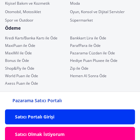
Kişisel Bakım ve Kozmetik
Moda
Otomobil, Motosiklet
Oyun, Konsol ve Dijital Servisler
Spor ve Outdoor
Süpermarket
Ödeme
Kredi Kartı/Banka Kartı ile Öde
Bankkart Lira ile Öde
MaxiPuan ile Öde
ParafPara ile Öde
MaxiMil ile Öde
Pazarama Cüzdan ile Öde
Bonus ile Öde
Hediye Puan Pluxee ile Öde
Shop&Fly ile Öde
Zip ile Öde
World Puan ile Öde
Hemen Al Sonra Öde
Axess Puan ile Öde
Pazarama Satıcı Portalı
Satıcı Portalı Girişi
Satıcı Olmak İstiyorum