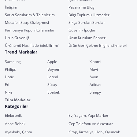
İletişim
Pazarama Blog
Satıcı Sorularım & Taleplerim
Bilgi Toplumu Hizmetleri
Mesafeli Satış Sözleşmesi
Sıkça Sorulan Sorular
Kampanya Kupon Kullanımları
Güvenlik İpuçları
Ürün Güvenliği
Ürün Kurulum Rehberi
Ürünümü Nasıl İade Edebilirim?
Ürün Geri Çekme Bilgilendirmeleri
Trend Markalar
Samsung
Apple
Xiaomi
Philips
Boyner
Mavi
Hotiç
Loreal
Avon
Eti
Sütaş
Adidas
Nike
Ebebek
Sleepy
Tüm Markalar
Kategoriler
Elektronik
Ev, Yaşam, Yapı Market
Anne Bebek
Cep Telefonu ve Aksesuar
Ayakkabı, Çanta
Kitap, Kırtasiye, Hobi, Oyuncak