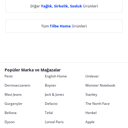
Diğer
Yağlık, Sirkelik, Sosluk
Ürünleri
Tüm
Tilbe Home
Ürünleri
Popüler Marka ve Mağazalar
Penti
English Home
Unilever
Dermoeczanem
Boyner
Monster Notebook
Mavi Jeans
Jack & Jones
Stanley
Gürgençler
Defacto
The North Face
Bellona
Tefal
Henkel
Dyson
Loreal Paris
Apple