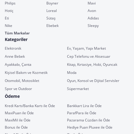
Philips
Boyner
Mavi
Hotiç
Loreal
Avon
Eti
Sütaş
Adidas
Nike
Ebebek
Sleepy
Tüm Markalar
Kategoriler
Elektronik
Ev, Yaşam, Yapı Market
Anne Bebek
Cep Telefonu ve Aksesuar
Ayakkabı, Çanta
Kitap, Kırtasiye, Hobi, Oyuncak
Kişisel Bakım ve Kozmetik
Moda
Otomobil, Motosiklet
Oyun, Konsol ve Dijital Servisler
Spor ve Outdoor
Süpermarket
Ödeme
Kredi Kartı/Banka Kartı ile Öde
Bankkart Lira ile Öde
MaxiPuan ile Öde
ParafPara ile Öde
MaxiMil ile Öde
Pazarama Cüzdan ile Öde
Bonus ile Öde
Hediye Puan Pluxee ile Öde