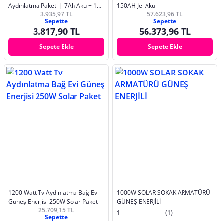
Aydınlatma Paketi | 7Ah Akü + 10A
150AH Jel Akü
3.935,97 TL
57.623,96 TL
Şarj Kontrol Cihazı + 2 LED Ampul
Sepette
Sepette
3.817,90 TL
56.373,96 TL
Sepete Ekle
Sepete Ekle
1200 Watt Tv Aydınlatma Bağ Evi
1000W SOLAR SOKAK ARMATÜRÜ
Güneş Enerjisi 250W Solar Paket
GÜNEŞ ENERJİLİ
25.709,15 TL
1
(1)
Sepette