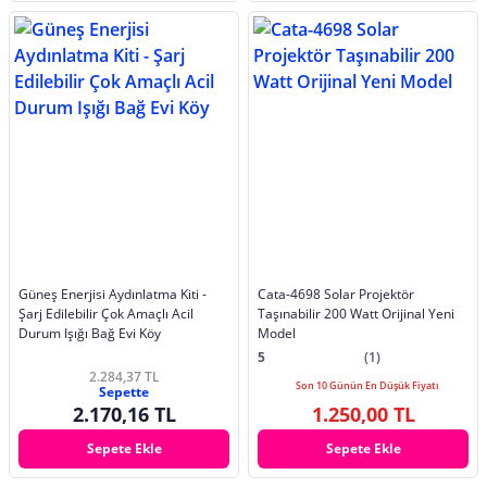
Güneş Enerjisi Aydınlatma Kiti -
Cata-4698 Solar Projektör
Şarj Edilebilir Çok Amaçlı Acil
Taşınabilir 200 Watt Orijinal Yeni
Durum Işığı Bağ Evi Köy
Model
5
(1)
2.284,37 TL
Son 10 Günün En Düşük Fiyatı
Sepette
2.170,16 TL
1.250,00 TL
Sepete Ekle
Sepete Ekle