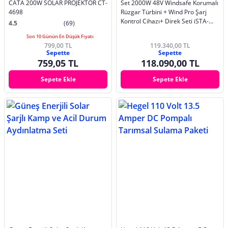
CATA 200W SOLAR PROJEKTÖR CT-
Set 2000W 48V Windsafe Korumalı
4698
Rüzgar Türbini + Wind Pro Şarj
Kontrol Cihazı+ Direk Seti iSTA-
4.5
(69)
BREEZE
Son 10 Günün En Düşük Fiyatı
799,00 TL
119.340,00 TL
Sepette
Sepette
759,05 TL
118.090,00 TL
Sepete Ekle
Sepete Ekle