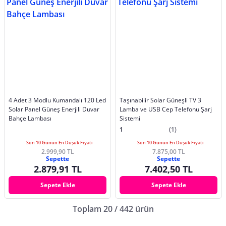
4 Adet 3 Modlu Kumandalı 120 Led
Taşınabilir Solar Güneşli TV 3
Solar Panel Güneş Enerjili Duvar
Lamba ve USB Cep Telefonu Şarj
Bahçe Lambası
Sistemi
1
(1)
Son 10 Günün En Düşük Fiyatı
Son 10 Günün En Düşük Fiyatı
2.999,90 TL
7.875,00 TL
Sepette
Sepette
2.879,91 TL
7.402,50 TL
Sepete Ekle
Sepete Ekle
Toplam 20 / 442 ürün