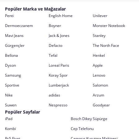
Popüler Marka ve Mağazalar
Penti
English Home
Unilever
Dermoeczanem
Boyner
Monster Notebook
Mavi Jeans
Jack & Jones
Stanley
Gürgençler
Defacto
The North Face
Bellona
Tefal
Henkel
Dyson
Loreal Paris
Apple
Samsung
Koray Spor
Lenovo
Sportive
Lumberjack
Salomon
Nike
adidas
Arzum
Suwen
Nespresso
Goodyear
Popüler Sayfalar
iPad
Bosch Dikey Süpürge
Kombi
Cep Telefonu
Ps5 Fiyat
Çamaşır Kurutma Makinesi