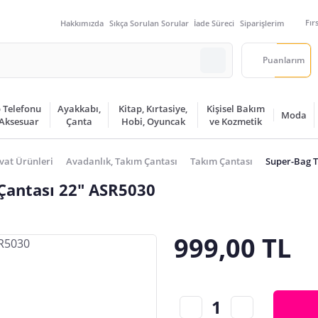
Fır
Hakkımızda
Sıkça Sorulan Sorular
İade Süreci
Siparişlerim
Puanlarım
 Telefonu
Ayakkabı,
Kitap, Kırtasiye,
Kişisel Bakım
Moda
 Aksesuar
Çanta
Hobi, Oyuncak
ve Kozmetik
vat Ürünleri
Avadanlık, Takım Çantası
Takım Çantası
Super-Bag 
 Çantası 22" ASR5030
999,00 TL