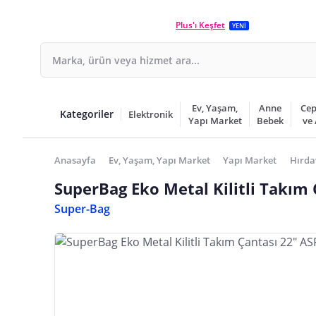
Plus'ı Keşfet
YENİ
Ev, Yaşam,
Anne
Cep
Kategoriler
Elektronik
Yapı Market
Bebek
ve
Anasayfa
Ev, Yaşam, Yapı Market
Yapı Market
Hırda
SuperBag Eko Metal Kilitli Takım
Super-Bag