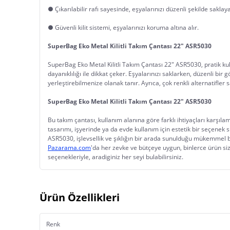
● Çıkarılabilir rafı sayesinde, eşyalarınızı düzenli şekilde saklayab
● Güvenli kilit sistemi, eşyalarınızı koruma altına alır.
SuperBag Eko Metal Kilitli Takım Çantası 22" ASR5030
SuperBag Eko Metal Kilitli Takım Çantası 22" ASR5030, pratik kulla
dayanıklılığı ile dikkat çeker. Eşyalarınızı saklarken, düzenli bir
yerleştirebilmenize olanak tanır. Ayrıca, çok renkli alternatifler sa
SuperBag Eko Metal Kilitli Takım Çantası 22" ASR5030
Bu takım çantası, kullanım alanına göre farklı ihtiyaçları karşılam
tasarımı, işyerinde ya da evde kullanım için estetik bir seçenek 
ASR5030, işlevsellik ve şıklığın bir arada sunulduğu mükemmel b
Pazarama.com
'da her zevke ve bütçeye uygun, binlerce ürün sizl
seçenekleriyle, aradiginiz her seyi bulabilirsiniz.
Ürün Özellikleri
Renk