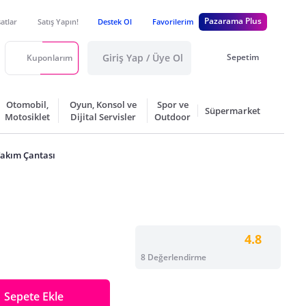
Pazarama Plus
satlar
Satış Yapın!
Destek Ol
Favorilerim
Giriş Yap / Üye Ol
Sepetim
Kuponlarım
Otomobil,
Oyun, Konsol ve
Spor ve
Süpermarket
Motosiklet
Dijital Servisler
Outdoor
Takım Çantası
4.8
8 Değerlendirme
Sepete Ekle