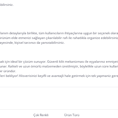
ilirsiniz.
nım detaylarıyla birlikte, tüm kullanıcıların ihtiyaçlarına uygun bir seçenek olarak 
 görünüm elde etmenizi sağlayan çıkarılabilir rafı ile rahatlıkla organize edebilirs
yesinde, kişisel tarzınızı da yansıtabilirsiniz.
ak için ideal bir çözüm sunuyor. Güvenli kilit mekanizması ile eşyalarınız emniyette,
sunar. Kaliteli ve uzun ömürlü malzemeden üretilmiştir, böylelikle uzun süre kulla
ir üründür.
eri bekliyor! Alisverisinizi keyifli ve avantajli hale getirmek için tek yapmaniz ger
Çok Renkli
Ürün Türü