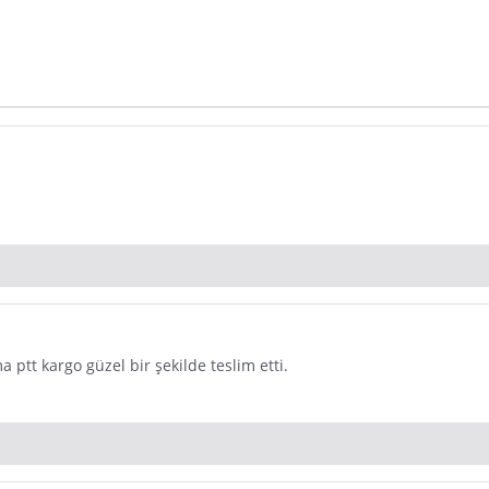
dır. Pazarama, bu içeriklerden dolayı herhangi bir sorumluluk kabul etmemektedir.
ptt kargo güzel bir şekilde teslim etti.