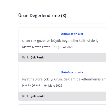
Parti No
Ticari Ünvanı
Kullanım Kılavuzu
E Posta Adresi
Seri No
Posta Adresi
Marka
Satıcı bilgi girişi yapmamıştır.
Ürün Ambalajı Görselleri
Son Kullanma Tarihi
Ürün Değerlendirme (8)
E Posta Adresi
Posta Adresi
Satıcı bilgi girişi yapmamıştır.
Uyarı / Güvenlik Açıklaması
Girilen tüm bilgilerin doğruluğu ve güncelliği satıcının sorumluluğunda
E Posta Adresi
Satıcı bilgi girişi yapmamıştır.
Güvenlik İşaretleri
Ürünü satın aldı
Satıcı bilgi girişi yapmamıştır.
urun cok guzel ve büyük begendim kalitesi de iyi
M**** N**** E****
18 Şubat 2026
Renk
Çok Renkli
Ürünü satın aldı
Fiyatına göre çok iyi ürün. Sağlam paketlenmemiş ama 
H**** D****
04 Mart 2026
Renk
Çok Renkli