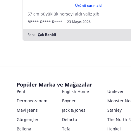
Ürünü satın aldı
57 cm büyüklük herşeyi aldı valiz gibi
M**** O**** K****
23 Mayıs 2026
Renk
Çok Renkli
Popüler Marka ve Mağazalar
Penti
English Home
Unilever
Dermoeczanem
Boyner
Monster No
Mavi Jeans
Jack & Jones
Stanley
Gürgençler
Defacto
The North F
Bellona
Tefal
Henkel