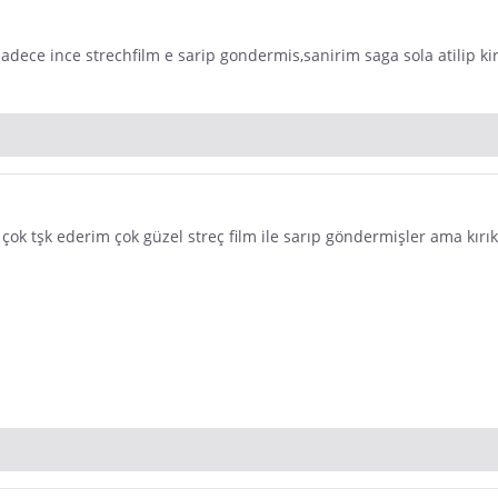
sadece ince strechfilm e sarip gondermis,sanirim saga sola atilip ki
çok tşk ederim çok güzel streç film ile sarıp göndermişler ama kırık