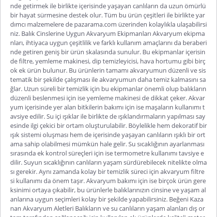
nde getirmek ile birlikte içerisinde yaşayan canlıların da uzun ömürlü
bir hayat sürmesine destek olur. Tüm bu ürün çeşitleri ile birlikte yar
dımcı malzemelere de pazarama.com üzerinden kolaylıkla ulaşabilirsi
niz. Balık Cinslerine Uygun Akvaryum Ekipmanları Akvaryum ekipma
nları, ihtiyaca uygun çeşitlilik ve farklı kullanım amaçlarını da beraberi
nde getiren geniş bir ürün skalasında sunulur. Bu ekipmanlar içerisin
de filtre, yemleme makinesi, dip temizleyicisi, hava hortumu gibi birç
ok ek ürün bulunur. Bu ürünlerin tamamı akvaryumun düzenli ve sis
tematik bir şekilde çalışması ile akvaryumun daha temiz kalmasını sa
ğlar. Uzun süreli bir temizlik için bu ekipmanlar önemli olup balıkların
düzenli beslenmesi için ise yemleme makinesi de dikkat çeker. Akvar
yum içerisinde yer alan bitkilerin bakımı için ise maşaların kullanımı t
avsiye edilir. Su içi ışıklar ile birlikte de ışıklandırmaların yapılması say
esinde ilgi çekici bir ortam oluşturulabilir. Böylelikle hem dekoratif bir
ışık sistemi oluşması hem de içerisinde yaşayan canlıların ışıklı bir ort
ama sahip olabilmesi mümkün hale gelir. Su sıcaklığının ayarlanması
sırasında ek kontrol süreçleri için ise termometre kullanımı tavsiye e
dilir. Suyun sıcaklığının canlıların yaşam sürdürebilecek nitelikte olma
sı gerekir. Aynı zamanda kolay bir temizlik süreci için akvaryum filtre
si kullanımı da önem taşır. Akvaryum bakımı için ise birçok ürün gere
ksinimi ortaya çıkabilir, bu ürünlerle balıklarınızın cinsine ve yaşam al
anlarına uygun seçimleri kolay bir şekilde yapabilirsiniz. Beğeni Kaza
nan Akvaryum Aletleri Balıkların ve su canlıların yaşam alanları dış or