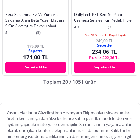
Beta Saklanma Evi Ve Yumurta
DailyTech PET Kedi Su Pınarı
Saklama Alanı Beta Yüzer Mağara
Çeşmesi Şelalesi için Yedek Filtre
9 Cm Akvaryum Dekoru Mavi
4.3
(3)
5
(3)
Son 10 Günün En Düşük Fiyatı
249,00 TL
Sepette
179,99 TL
234,06 TL
Sepette
171,00 TL
Plus ile 222,36 TL
Sepete Ekle
Sepete Ekle
Toplam 20 / 1051 ürün
Yaşam Alanlarını Güzelleştiren Akvaryum Ekipmanları Akvaryumlar,
üretilirken cam ya da yüksek dirence sahip plastik maddelerden ve s
aydam yapıdaki materyallerden yapılır. Su canlılarının yaşam alanları
olarak öne çıkan konforlu ekipmanlar arasında bulunur. Balık türleri
nin, omurgasız deniz canlılarının ya da sürüngenlerin ev, iş yerleri gibi