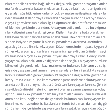
nları modelleri tercihe bağlı olarak değişkenlik gösterir. Yaşam alanlar
ına farklı tasarımlar katabilmek amacı ile aydınlatılmasından içerisind
e yer alan süs bitkilerine kadar birçok ek malzeme ile görsel olarak fa
rklı dekoratif stiller ortaya çıkarılabilir. Seçim sürecinde rol oynayan v
e çeşitli görevlere sahip olan ilgili ekipmanlar, dekoratif tasarımsal öz
ellikleri de içerisinde barındırır. Akvaryum seti alımlarında bu ekipma
nlar kalitesini yansıtarak ilgi çeker. Kişilerin tercihine bağlı olarak hem
tekli hem de set halinde temin edebilirsiniz. Dekoratif tasarımları ara
sından ihtiyacınıza yönelik olan ekipmanlara Pazarama üzerinden ul
aşarak göz atabilirsiniz. Akvaryum Düzenlemesinde İhtiyaca Uygun Ü
rünler Akvaryum gibi canlıların yaşamı için gerekli olan ürünlerin seçi
mi sırasında birçok ek ekipman ihtiyacı da ortaya çıkar. Akvaryumda
yaşayacak olan balıkların ve diğer canlıların sağlıklı bir yaşam sürdüre
bilmeleri için gerekli olan bazı malzemeler bulunur. Balıkların ve su iç
erisinde yaşayan canlılarının mevsimsel olarak belirli sıcaklıkta yaşam
larını sürdürmeleri gerektiğinden ihtiyaçları da değişkenlik gösterir. A
kvaryum ısıtıcı ürünü ise karar verme aşamasında ve dekorasyon sır
asında etkili bir rol oynar. Isıtıcı ürünü canlıların yaşamlarını sağlıklı bi
r şekilde sürdürebilmeleri için gerekli olan ısı ayarını yapmanızı kolayl
aştırır. Tüm ek ekipmanlar hem bu yaşam alanlarının uzun süreli kull
anımında katkı sağlar hem de içerisinde bulunan canlıların yaşam kal
itesini maksimize edebilir. Bu alanların temiz tutulması da hem dış gö
rünüş hem de içerisinde yaşayan canlıların sağlıkları açısından büyük