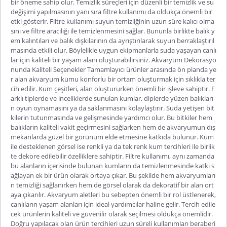
bir öneme sahip olur. Temizlik süreçleri için düzenli bir temizlik ve su
değişimi yapılmasının yanı sıra filtre kullanımı da oldukça önemli bir
etki gösterir. Filtre kullanımı suyun temizliğinin uzun süre kalıcı olma
sını ve filtre aracılığı ile temizlenmesini sağlar. Bununla birlikte balık y
em kalıntıları ve balık dışkılarının da ayrıştırılarak suyun berraklaştırıl
masında etkili olur. Böylelikle uygun ekipmanlarla suda yaşayan canlı
lar için kaliteli bir yaşam alanı oluşturabilirsiniz. Akvaryum Dekorasyo
nunda Kaliteli Seçenekler Tamamlayıcı ürünler arasında ön planda ye
r alan akvaryum kumu konforlu bir ortam oluşturmak için sıklıkla ter
cih edilir. Kum çeşitleri, alan oluştururken önemli bir işleve sahiptir. F
arklı tiplerde ve inceliklerde sunulan kumlar, diplerde yüzen balıkları
n oyun oynamasını ya da saklanmasını kolaylaştırır. Suda yetişen bit
kilerin tutunmasında ve gelişmesinde yardımcı olur. Bu bitkiler hem
balıkların kaliteli vakit geçirmesini sağlarken hem de akvaryumun dış
mekanlarda güzel bir görünüm elde etmesine katkıda bulunur. Kum
ile desteklenen görsel ise renkli ya da tek renk kum tercihleri ile birlik
te dekore edilebilir özelliklere sahiptir. Filtre kullanımı, aynı zamanda
bu alanların içerisinde bulunan kumların da temizlenmesinde katkı s
ağlayan ek bir ürün olarak ortaya çıkar. Bu şekilde hem akvaryumları
n temizliği sağlanırken hem de görsel olarak da dekoratif bir alan ort
aya çıkarılır. Akvaryum aletleri bu sebepten önemli bir rol üstlenerek,
canlıların yaşam alanları için ideal yardımcılar haline gelir. Tercih edile
cek ürünlerin kaliteli ve güvenilir olarak seçilmesi oldukça önemlidir.
Doğru yapılacak olan ürün tercihleri uzun süreli kullanımları beraberi