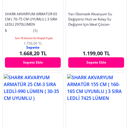
SHARK AKVARYUM ARMATÜR 65
Yarı Otomatik Akvaryum Su
CM ( 70-75 CM UYUMLU ) 3 SIRA
Değiştirici Hızlı ve Kolay Su
LEDLİ 2970LÜMEN
Değişimi İçin İdeal Çözüm
5
(1)
Son 10 Günün En Düşük Fiyatı
1.756,00 TL
Sepette
1.668,20 TL
1.199,00 TL
Sepete Ekle
Sepete Ekle