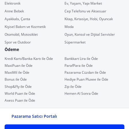
Elektronik
Ev, Yaşam, Yapı Market
Anne Bebek
Cep Telefonu ve Aksesuar
Ayakkabı, Çanta
Kitap, Kırtasiye, Hobi, Oyuncak
Kişisel Bakım ve Kozmetik
Moda
Otomobil, Motosiklet
Oyun, Konsol ve Dijital Servisler
Spor ve Outdoor
Süpermarket
Ödeme
Kredi Kartı/Banka Kartı ile Öde
Bankkart Lira ile Öde
MaxiPuan ile Öde
ParafPara ile Öde
MaxiMil ile Öde
Pazarama Cüzdan ile Öde
Bonus ile Öde
Hediye Puan Pluxee ile Öde
Shop&Fly ile Öde
Zip ile Öde
World Puan ile Öde
Hemen Al Sonra Öde
Axess Puan ile Öde
Pazarama Satıcı Portalı