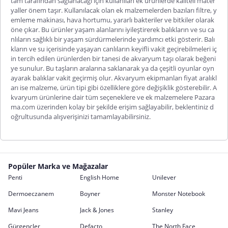
tam tarafından sağlanacağı için kullanılan ek ürünlerde kaliteli mater
yaller önem taşır. Kullanılacak olan ek malzemelerden bazıları filtre, y
emleme makinası, hava hortumu, yararlı bakteriler ve bitkiler olarak
öne çıkar. Bu ürünler yaşam alanlarını iyileştirerek balıkların ve su ca
nlıların sağlıklı bir yaşam sürdürmelerinde yardımcı etki gösterir. Balı
kların ve su içerisinde yaşayan canlıların keyifli vakit geçirebilmeleri iç
in tercih edilen ürünlerden bir tanesi de akvaryum taşı olarak beğeni
ye sunulur. Bu taşların aralarına saklanarak ya da çeşitli oyunlar oyn
ayarak balıklar vakit geçirmiş olur. Akvaryum ekipmanları fiyat aralıkl
arı ise malzeme, ürün tipi gibi özelliklere göre değişiklik gösterebilir. A
kvaryum ürünlerine dair tüm seçeneklere ve ek malzemelere Pazara
ma.com üzerinden kolay bir şekilde erişim sağlayabilir, beklentiniz d
oğrultusunda alışverişinizi tamamlayabilirsiniz.
Popüler Marka ve Mağazalar
Penti
English Home
Unilever
Dermoeczanem
Boyner
Monster Notebook
Mavi Jeans
Jack & Jones
Stanley
Gürgençler
Defacto
The North Face