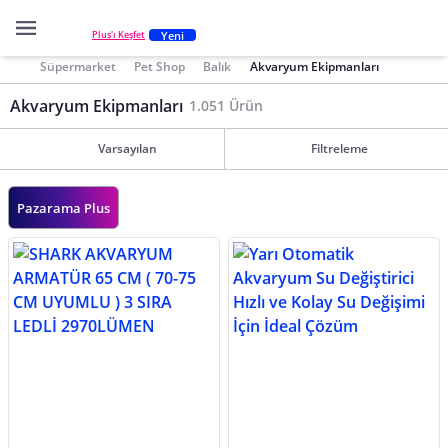
Yeni
Plus'ı Keşfet
Süpermarket
Pet Shop
Balık
Akvaryum Ekipmanları
Akvaryum Ekipmanları
1.051 Ürün
Varsayılan
Filtreleme
Pazarama Plus