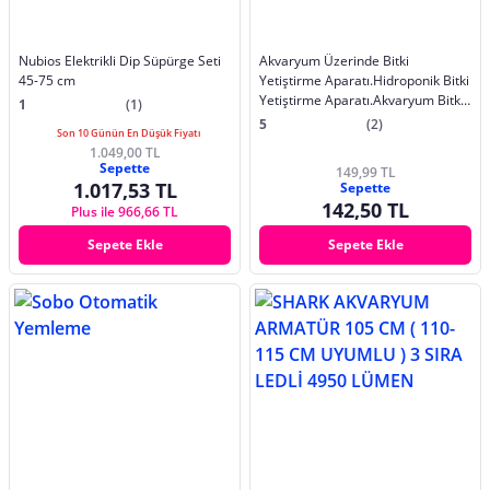
Nubios Elektrikli Dip Süpürge Seti
Akvaryum Üzerinde Bitki
45-75 cm
Yetiştirme Aparatı.Hidroponik Bitki
Yetiştirme Aparatı.Akvaryum Bitki
1
(1)
Tutucu
5
(2)
Son 10 Günün En Düşük Fiyatı
1.049,00 TL
Sepette
149,99 TL
1.017,53 TL
Sepette
142,50 TL
Plus ile 966,66 TL
Sepete Ekle
Sepete Ekle