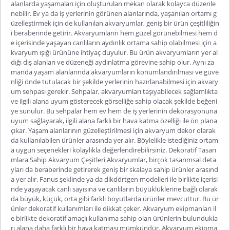
alanlarda yaşamaları için oluşturulan mekan olarak kolayca düzenle
nebilir. Ev ya da iş yerlerinin görünen alanlarında, yaşanılan ortamı g
üzelleştirmek için de kullanılan akvaryumlar, geniş bir ürün çeşitliliğin
i beraberinde getirir. Akvaryumların hem güzel görünebilmesi hem d
e içerisinde yaşayan canlıların aydınlık ortama sahip olabilmesi için a
kvaryum ışığı ürününe ihtiyaç duyulur. Bu ürün akvaryumların yer al
dığı dış alanları ve düzeneği aydınlatma görevine sahip olur. Aynı za
manda yaşam alanlarında akvaryumların konumlandırılması ve güve
nliği önde tutulacak bir şekilde yerlerinin hazırlanabilmesi için akvary
um sehpası gerekir. Sehpalar, akvaryumları taşıyabilecek sağlamlıkta
ve ilgili alana uyum gösterecek görselliğe sahip olacak şekilde beğeni
ye sunulur. Bu sehpalar hem ev hem de iş yerlerinin dekorasyonuna
uyum sağlayarak, ilgili alana farklı bir hava katma özelliği ile ön plana
çıkar. Yaşam alanlarının güzelleştirilmesi için akvaryum dekor olarak
da kullanılabilen ürünler arasında yer alır. Böylelikle istediğiniz ortam
a uygun seçenekleri kolaylıkla değerlendirebilirsiniz. Dekoratif Tasarı
mlara Sahip Akvaryum Çeşitleri Akvaryumlar, birçok tasarımsal deta
yları da beraberinde getirerek geniş bir skalaya sahip ürünler arasınd
a yer alır. Fanus şeklinde ya da dikdörtgen modelleri ile birlikte içerisi
nde yaşayacak canlı sayısına ve canlıların büyüklüklerine bağlı olarak
da büyük, küçük, orta gibi farklı boyutlarda ürünler mevcuttur. Bu ür
ünler dekoratif kullanımları ile dikkat çeker. Akvaryum ekipmanları il
e birlikte dekoratif amaçlı kullanıma sahip olan ürünlerin bulundukla
rı alana daha farklı bir hava katması mümkündür. Akvaryum ekipma