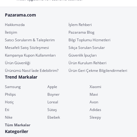
Pazarama.com
Hakkımızda
İşlem Rehberi
İletişim
Pazarama Blog
Satıcı Sorularım & Taleplerim
Bilgi Toplumu Hizmetleri
Mesafeli Satış Sözleşmesi
Sıkça Sorulan Sorular
Kampanya Kupon Kullanımları
Güvenlik İpuçları
Ürün Güvenliği
Ürün Kurulum Rehberi
Ürünümü Nasıl İade Edebilirim?
Ürün Geri Çekme Bilgilendirmeleri
Trend Markalar
Samsung
Apple
Xiaomi
Philips
Boyner
Mavi
Hotiç
Loreal
Avon
Eti
Sütaş
Adidas
Nike
Ebebek
Sleepy
Tüm Markalar
Kategoriler