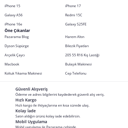
iPhone 15
iPhone 17
Galaxy A56
Redmi 15C
iPhone 16e
Galaxy S25FE
Öne Çıkanlar
Pazarama Blog
Harem Altın
Dyson Süpürge
Bilezik Fiyatları
Arçelik Çaycı
205 55 R16 Kış Lastiği
Macbook
Bulaşık Makinesi
Koltuk Yıkama Makinesi
Cep Telefonu
Güvenli Alışveriş
Ödeme ve adres bilgilerini kaydederek güvenli alış veriş.
Hızlı Kargo
Hızlı kargo ile ihtiyaçlarına en kısa sürede ulaş.
Kolay İade
Satın aldığın ürünü kolay iade edebilirsin.
Mobil Uygulama
Mobil uygulama ile Pazarama cebinde.