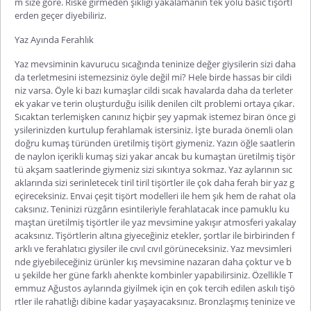
m size göre. Riske girmeden şıklığı yakalamanın tek yolu basic tişörtl
erden geçer diyebiliriz.
Yaz Ayında Ferahlık
Yaz mevsiminin kavurucu sıcağında teninize değer giysilerin sizi daha
da terletmesini istemezsiniz öyle değil mi? Hele birde hassas bir cildi
niz varsa. Öyle ki bazı kumaşlar cildi sıcak havalarda daha da terleter
ek yakar ve terin oluşturduğu isilik denilen cilt problemi ortaya çıkar.
Sıcaktan terlemişken canınız hiçbir şey yapmak istemez biran önce gi
ysilerinizden kurtulup ferahlamak istersiniz. İşte burada önemli olan
doğru kumaş türünden üretilmiş tişört giymeniz. Yazın öğle saatlerin
de naylon içerikli kumaş sizi yakar ancak bu kumaştan üretilmiş tişör
tü akşam saatlerinde giymeniz sizi sıkıntıya sokmaz. Yaz aylarının sıc
aklarında sizi serinletecek tiril tiril tişörtler ile çok daha ferah bir yaz g
eçireceksiniz. Envai çeşit tişört modelleri ile hem şık hem de rahat ola
caksınız. Teninizi rüzgârın esintileriyle ferahlatacak ince pamuklu ku
maştan üretilmiş tişörtler ile yaz mevsimine yakışır atmosferi yakalay
acaksınız. Tişörtlerin altına giyeceğiniz etekler, şortlar ile birbirinden f
arklı ve ferahlatıcı giysiler ile cıvıl cıvıl görüneceksiniz. Yaz mevsimleri
nde giyebileceğiniz ürünler kış mevsimine nazaran daha çoktur ve b
u şekilde her güne farklı ahenkte kombinler yapabilirsiniz. Özellikle T
emmuz Ağustos aylarında giyilmek için en çok tercih edilen askılı tişö
rtler ile rahatlığı dibine kadar yaşayacaksınız. Bronzlaşmış teninize ve