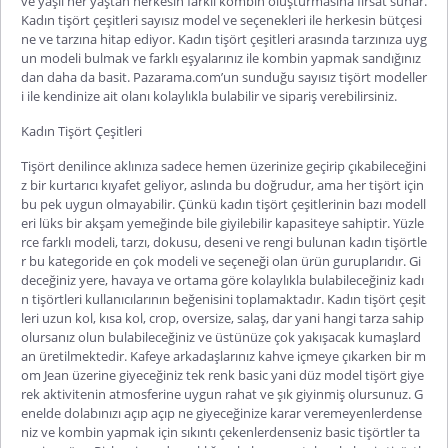
ve yaşlı her yaştan herkesin farklı kombin oluşturmasına fırsat sunar.
Kadın tişört çeşitleri
sayısız model ve seçenekleri ile herkesin bütçesi
ne ve tarzına hitap ediyor.
Kadın tişört çeşitleri
arasında tarzınıza uyg
un modeli bulmak ve farklı eşyalarınız ile kombin yapmak sandığınız
dan daha da basit. Pazarama.com’un sunduğu sayısız tişört modeller
i ile kendinize ait olanı kolaylıkla bulabilir ve sipariş verebilirsiniz.
Kadın Tişört Çeşitleri
Tişört denilince aklınıza sadece hemen üzerinize geçirip çıkabileceğini
z bir kurtarıcı kıyafet geliyor, aslında bu doğrudur, ama her tişört için
bu pek uygun olmayabilir. Çünkü
kadın tişört çeşitleri
nin bazı modell
eri lüks bir akşam yemeğinde bile giyilebilir kapasiteye sahiptir. Yüzle
rce farklı modeli, tarzı, dokusu, deseni ve rengi bulunan kadın tişörtle
r bu kategoride en çok modeli ve seçeneği olan ürün guruplarıdır. Gi
deceğiniz yere, havaya ve ortama göre kolaylıkla bulabileceğiniz kadı
n tişörtleri kullanıcılarının beğenisini toplamaktadır.
Kadın tişört çeşit
leri
uzun kol, kısa kol, crop, oversize, salaş, dar yani hangi tarza sahip
olursanız olun bulabileceğiniz ve üstünüze çok yakışacak kumaşlard
an üretilmektedir. Kafeye arkadaşlarınız kahve içmeye çıkarken bir m
om Jean üzerine giyeceğiniz tek renk basic yani düz model tişört giye
rek aktivitenin atmosferine uygun rahat ve şık giyinmiş olursunuz. G
enelde dolabınızı açıp açıp ne giyeceğinize karar veremeyenlerdense
niz ve kombin yapmak için sıkıntı çekenlerdenseniz basic tişörtler ta