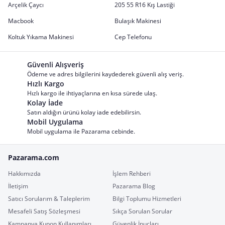
Arçelik Çaycı
205 55 R16 Kış Lastiği
Macbook
Bulaşık Makinesi
Koltuk Yıkama Makinesi
Cep Telefonu
Güvenli Alışveriş
Ödeme ve adres bilgilerini kaydederek güvenli alış veriş.
Hızlı Kargo
Hızlı kargo ile ihtiyaçlarına en kısa sürede ulaş.
Kolay İade
Satın aldığın ürünü kolay iade edebilirsin.
Mobil Uygulama
Mobil uygulama ile Pazarama cebinde.
Pazarama.com
Hakkımızda
İşlem Rehberi
İletişim
Pazarama Blog
Satıcı Sorularım & Taleplerim
Bilgi Toplumu Hizmetleri
Mesafeli Satış Sözleşmesi
Sıkça Sorulan Sorular
Kampanya Kupon Kullanımları
Güvenlik İpuçları