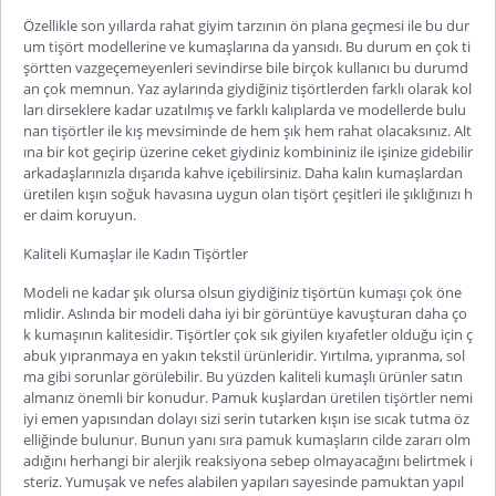
Özellikle son yıllarda rahat giyim tarzının ön plana geçmesi ile bu dur
um tişört modellerine ve kumaşlarına da yansıdı. Bu durum en çok ti
şörtten vazgeçemeyenleri sevindirse bile birçok kullanıcı bu durumd
an çok memnun. Yaz aylarında giydiğiniz tişörtlerden farklı olarak kol
ları dirseklere kadar uzatılmış ve farklı kalıplarda ve modellerde bulu
nan tişörtler ile kış mevsiminde de hem şık hem rahat olacaksınız. Alt
ına bir kot geçirip üzerine ceket giydiniz kombininiz ile işinize gidebilir
arkadaşlarınızla dışarıda kahve içebilirsiniz. Daha kalın kumaşlardan
üretilen kışın soğuk havasına uygun olan tişört çeşitleri ile şıklığınızı h
er daim koruyun.
Kaliteli Kumaşlar ile Kadın Tişörtler
Modeli ne kadar şık olursa olsun giydiğiniz tişörtün kumaşı çok öne
mlidir. Aslında bir modeli daha iyi bir görüntüye kavuşturan daha ço
k kumaşının kalitesidir. Tişörtler çok sık giyilen kıyafetler olduğu için ç
abuk yıpranmaya en yakın tekstil ürünleridir. Yırtılma, yıpranma, sol
ma gibi sorunlar görülebilir. Bu yüzden kaliteli kumaşlı ürünler satın
almanız önemli bir konudur. Pamuk kuşlardan üretilen tişörtler nemi
iyi emen yapısından dolayı sizi serin tutarken kışın ise sıcak tutma öz
elliğinde bulunur. Bunun yanı sıra pamuk kumaşların cilde zararı olm
adığını herhangi bir alerjik reaksiyona sebep olmayacağını belirtmek i
steriz. Yumuşak ve nefes alabilen yapıları sayesinde pamuktan yapıl