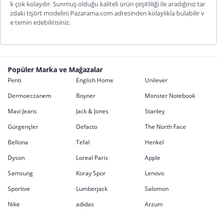
k çok kolaydır. Sunmuş olduğu kaliteli ürün çeşitliliği ile aradığınız tar
zdaki tişört modelini Pazarama.com adresinden kolaylıkla bulabilir v
e temin edebilirisiniz.
Popüler Marka ve Mağazalar
Penti
English Home
Unilever
Dermoeczanem
Boyner
Monster Notebook
Mavi Jeans
Jack & Jones
Stanley
Gürgençler
Defacto
The North Face
Bellona
Tefal
Henkel
Dyson
Loreal Paris
Apple
Samsung
Koray Spor
Lenovo
Sportive
Lumberjack
Salomon
Nike
adidas
Arzum