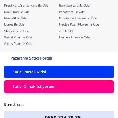
Kredi Kartı/Banka Kartı ile Öde
Bankkart Lira ile Öde
MaxiPuan ile Öde
ParafPara ile Öde
MaxiMil ile Öde
Pazarama Cüzdan ile Öde
Bonus ile Öde
Hediye Puan Pluxee ile Öde
Shop&Fly ile Öde
Zip ile Öde
World Puan ile Öde
Hemen Al Sonra Öde
Axess Puan ile Öde
Pazarama Satıcı Portalı
Satıcı Portalı Girişi
Satıcı Olmak İstiyorum
Bize Ulaşın
0850 724 79 76