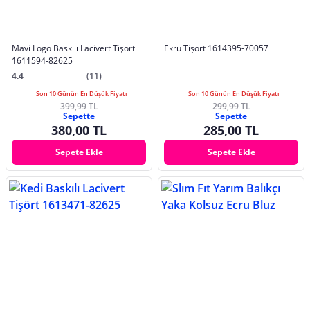
Mavi Logo Baskılı Lacivert Tişört
Ekru Tişört 1614395-70057
1611594-82625
4.4
(11)
Son 10 Günün En Düşük Fiyatı
Son 10 Günün En Düşük Fiyatı
399,99 TL
299,99 TL
Sepette
Sepette
380,00 TL
285,00 TL
Sepete Ekle
Sepete Ekle