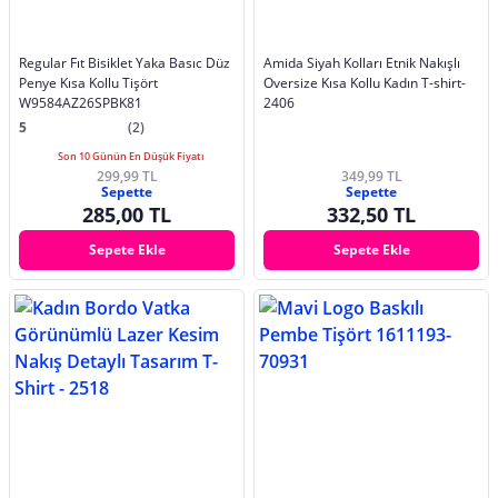
Regular Fıt Bisiklet Yaka Basıc Düz
Amida Siyah Kolları Etnik Nakışlı
Penye Kısa Kollu Tişört
Oversize Kısa Kollu Kadın T-shirt-
W9584AZ26SPBK81
2406
5
(2)
Son 10 Günün En Düşük Fiyatı
299,99 TL
349,99 TL
Sepette
Sepette
285,00 TL
332,50 TL
Sepete Ekle
Sepete Ekle