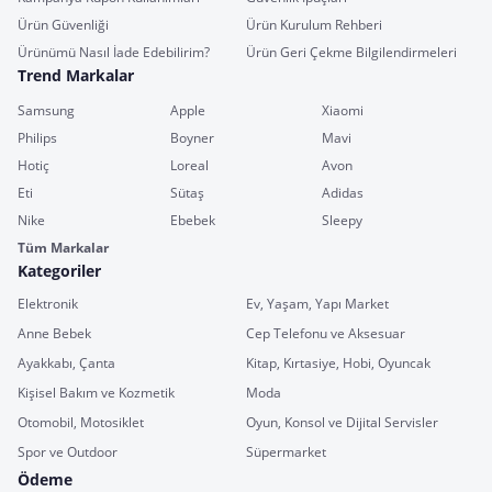
Ürün Güvenliği
Ürün Kurulum Rehberi
Ürünümü Nasıl İade Edebilirim?
Ürün Geri Çekme Bilgilendirmeleri
Trend Markalar
Samsung
Apple
Xiaomi
Philips
Boyner
Mavi
Hotiç
Loreal
Avon
Eti
Sütaş
Adidas
Nike
Ebebek
Sleepy
Tüm Markalar
Kategoriler
Elektronik
Ev, Yaşam, Yapı Market
Anne Bebek
Cep Telefonu ve Aksesuar
Ayakkabı, Çanta
Kitap, Kırtasiye, Hobi, Oyuncak
Kişisel Bakım ve Kozmetik
Moda
Otomobil, Motosiklet
Oyun, Konsol ve Dijital Servisler
Spor ve Outdoor
Süpermarket
Ödeme