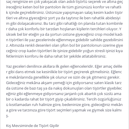
saç renginize en çok yakışacak olan askılı tişörtü seçerek ve altına geç
ireceğiniz keten bol bir pantolon ile tüm gününüzü konfor ve rahatlı
k içinde geçirebilirsiniz. Üstünüze yapışmayan salaş kesim kadın tişör
tleri ve altına giyeceğiniz şort ya da taytınız ile ben rahatlık abidesiyi
m gibi dolaşacaksınız. Bu tarz gibi rahatlığı ön planda tutan kombinle
r daha çok konforlu bir tarzdan hoşlanan kişilerin tercihleri oluyor. Y
üksek bel bir eteğin ya da şortun üstüne giyeceğiniz crop model kadı
n tişörtleri ile yaz gecelerinde eğlenmeye gidebilir sahilde gezebilirsini
z. Altınızda renkli desenleri olan şifon bol bir pantolonun üzerine giye
ceğiniz crop kadın tişörtleri ile işinize gidebilir yoğun stresli işinizi kıya
fetlerinizin konforu ile daha rahat bir şekilde atlatabilirsiniz.
Yaz geceleri denilince akıllara ilk gelen eğlenceleridir. Eğer amaç delile
r gibi dans etmek ise kesinlikle bir tişört geçirerek gitmelisiniz. Eğlenc
e mekânlarında genellikle şık olunur ve sizin de şık gitmeniz gerekir.
Gideceğiniz mekâna akşam yemeği için gidiyorsanız saten klasik tarz
da üstüne de bazı taş ya da nakış dokunuşları olan tişörtler giyebilec
eğiniz gibi eğlenmeye gidiyorsanız janjanlı çok abartılı çok süslü ama
bir o kadarda rahat bir tişört giyip çıkabilirsiniz. Tercih özgürlüğünüz
ü kısıtlamadan ruh halinize göre, bedeninize göre, gideceğiniz mekân
a göre ve tarzınıza göre tişört seçimleri yapmak ve giymek size kalmı
ş.
Kış Mevsiminde de Tişört Giyilir