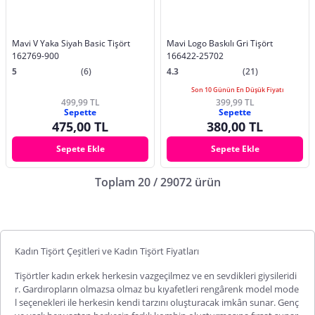
Mavi V Yaka Siyah Basic Tişört
Mavi Logo Baskılı Gri Tişört
162769-900
166422-25702
5
(6)
4.3
(21)
Son 10 Günün En Düşük Fiyatı
499,99 TL
399,99 TL
Sepette
Sepette
475,00 TL
380,00 TL
Sepete Ekle
Sepete Ekle
Toplam 20 / 29072 ürün
Kadın Tişört Çeşitleri ve Kadın Tişört Fiyatları
Tişörtler kadın erkek herkesin vazgeçilmez ve en sevdikleri giysileridi
r. Gardıropların olmazsa olmaz bu kıyafetleri rengârenk model mode
l seçenekleri ile herkesin kendi tarzını oluşturacak imkân sunar. Genç