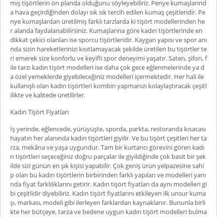
mış tişörtlerin ön planda olduğunu söyleyebiliriz. Penye kumaşlarınd
a hava geçirdiğinden dolayı sık sık tercih edilen kumaş çeşitleridir. Pe
nye kumaşlardan üretilmiş farklı tarzlarda ki tişört modellerinden he
r alanda faydalanabilirsiniz. Kumaşlarına göre kadın tişörtlerinde en
dikkat çekici olanları ise sporcu tişörtleridir. Kaygan yapısı ve spor anı
nda sizin hareketlerinizi kısıtlamayacak şekilde üretilen bu tişörtler te
ri emerek size konforlu ve keyifli spor deneyimi yaşatır. Saten, şifon, f
ile tarzı kadın tişört modelleri ise daha çok gece eğlenmelerinde ya d
a özel yemeklerde giyebileceğiniz modelleri içermektedir. Her hali ile
kullanışlı olan kadın tişörtleri kombin yapmanızı kolaylaştıracak çeşitl
ilikte ve kalitede üretilirler.
Kadın Tişört Fiyatları
İş yerinde, eğlencede, yürüyüşte, sporda, parkta, restoranda kısacası
hayatın her alanında kadın tişörtleri giyilir. Ve bu tişört çeşitleri her ta
rza, mekâna ve yaşa uygundur. Tam bir kurtarıcı görevini gören kadı
n tişörtleri seçeceğiniz doğru parçalar ile giyildiğinde çok basit bir şek
ilde sizi günün en şık kişisi yapabilir. Çok geniş ürün yelpazesine sahi
p olan bu kadın tişörtlerin birbirinden farklı yapıları ve modelleri yanı
nda fiyat farklılıklarını getirir.
Kadın tişört fiyatları
da aynı modelleri gi
bi çeşitlidir diyebiliriz.
Kadın tişört fiyatları
nı etkileyen ilk unsur kuma
şı, markası, modeli gibi ilerleyen farklardan kaynaklanır. Bununla birli
kte her bütçeye, tarza ve bedene uygun kadın tişört modelleri bulma