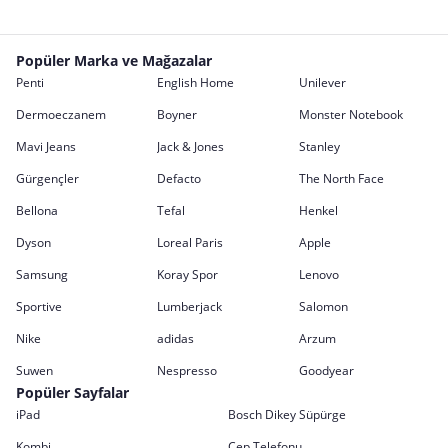
Popüler Marka ve Mağazalar
Penti
English Home
Unilever
Dermoeczanem
Boyner
Monster Notebook
Mavi Jeans
Jack & Jones
Stanley
Gürgençler
Defacto
The North Face
Bellona
Tefal
Henkel
Dyson
Loreal Paris
Apple
Samsung
Koray Spor
Lenovo
Sportive
Lumberjack
Salomon
Nike
adidas
Arzum
Suwen
Nespresso
Goodyear
Popüler Sayfalar
iPad
Bosch Dikey Süpürge
Kombi
Cep Telefonu