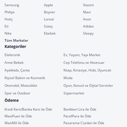
Samsung
Apple
Xiaomi
Philips
Boyner
Mavi
Hotiç
Loreal
Avon
Eti
Sütaş
Adidas
Nike
Ebebek
Sleepy
Tüm Markalar
Kategoriler
Elektronik
Ev, Yaşam, Yapı Market
Anne Bebek
Cep Telefonu ve Aksesuar
Ayakkabı, Çanta
Kitap, Kırtasiye, Hobi, Oyuncak
Kişisel Bakım ve Kozmetik
Moda
Otomobil, Motosiklet
Oyun, Konsol ve Dijital Servisler
Spor ve Outdoor
Süpermarket
Ödeme
Kredi Kartı/Banka Kartı ile Öde
Bankkart Lira ile Öde
MaxiPuan ile Öde
ParafPara ile Öde
MaxiMil ile Öde
Pazarama Cüzdan ile Öde