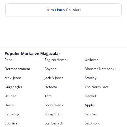
Tüm
Efsun
Ürünleri
Popüler Marka ve Mağazalar
Penti
English Home
Unilever
Dermoeczanem
Boyner
Monster Notebook
Mavi Jeans
Jack & Jones
Stanley
Gürgençler
Defacto
The North Face
Bellona
Tefal
Henkel
Dyson
Loreal Paris
Apple
Samsung
Koray Spor
Lenovo
Sportive
Lumberjack
Salomon