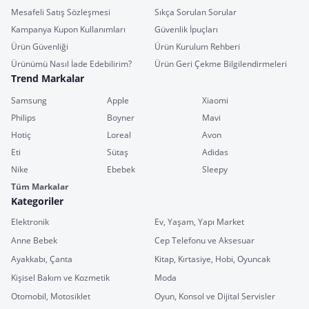
Mesafeli Satış Sözleşmesi
Sıkça Sorulan Sorular
Kampanya Kupon Kullanımları
Güvenlik İpuçları
Ürün Güvenliği
Ürün Kurulum Rehberi
Ürünümü Nasıl İade Edebilirim?
Ürün Geri Çekme Bilgilendirmeleri
Trend Markalar
Samsung
Apple
Xiaomi
Philips
Boyner
Mavi
Hotiç
Loreal
Avon
Eti
Sütaş
Adidas
Nike
Ebebek
Sleepy
Tüm Markalar
Kategoriler
Elektronik
Ev, Yaşam, Yapı Market
Anne Bebek
Cep Telefonu ve Aksesuar
Ayakkabı, Çanta
Kitap, Kırtasiye, Hobi, Oyuncak
Kişisel Bakım ve Kozmetik
Moda
Otomobil, Motosiklet
Oyun, Konsol ve Dijital Servisler