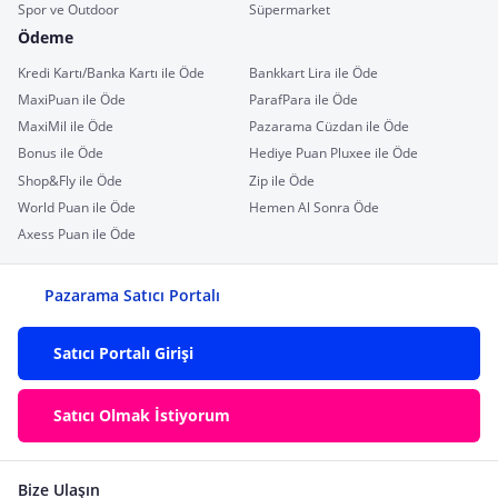
Spor ve Outdoor
Süpermarket
Ödeme
Kredi Kartı/Banka Kartı ile Öde
Bankkart Lira ile Öde
MaxiPuan ile Öde
ParafPara ile Öde
MaxiMil ile Öde
Pazarama Cüzdan ile Öde
Bonus ile Öde
Hediye Puan Pluxee ile Öde
Shop&Fly ile Öde
Zip ile Öde
World Puan ile Öde
Hemen Al Sonra Öde
Axess Puan ile Öde
Pazarama Satıcı Portalı
Satıcı Portalı Girişi
Satıcı Olmak İstiyorum
Bize Ulaşın