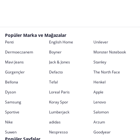
Popüler Marka ve Mağazalar
Penti
English Home
Unilever
Dermoeczanem
Boyner
Monster Notebook
Mavi Jeans
Jack & Jones
Stanley
Gürgençler
Defacto
The North Face
Bellona
Tefal
Henkel
Dyson
Loreal Paris
Apple
Samsung
Koray Spor
Lenovo
Sportive
Lumberjack
Salomon
Nike
adidas
Arzum
Suwen
Nespresso
Goodyear
Popüler Sayfalar