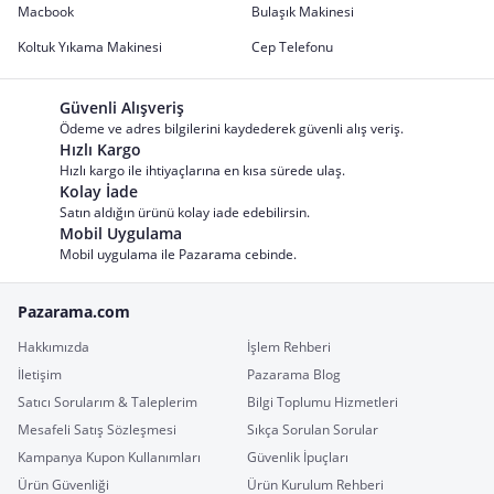
Macbook
Bulaşık Makinesi
Koltuk Yıkama Makinesi
Cep Telefonu
Güvenli Alışveriş
Ödeme ve adres bilgilerini kaydederek güvenli alış veriş.
Hızlı Kargo
Hızlı kargo ile ihtiyaçlarına en kısa sürede ulaş.
Kolay İade
Satın aldığın ürünü kolay iade edebilirsin.
Mobil Uygulama
Mobil uygulama ile Pazarama cebinde.
Pazarama.com
Hakkımızda
İşlem Rehberi
İletişim
Pazarama Blog
Satıcı Sorularım & Taleplerim
Bilgi Toplumu Hizmetleri
Mesafeli Satış Sözleşmesi
Sıkça Sorulan Sorular
Kampanya Kupon Kullanımları
Güvenlik İpuçları
Ürün Güvenliği
Ürün Kurulum Rehberi