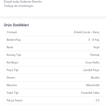
Düşük Isıda Ütüleme Önerilir.
Türkiye de Üretilmiştir.
Ürün Özellikleri
Cinsiyet
Erkek Çocuk - Genç
Beden/Yaş
3 - 4 Yaş
Renk
Yeşil
Kumaş Tipi
Pamuk
Kol Boyu
Uzun Kollu
Paça Tipi
Lastikli Paça
Desen
Baskılı
Mevsim
Mevsimlik
Yaka Tipi
Yuvarlak Yaka
Parça Sayısı
2'li