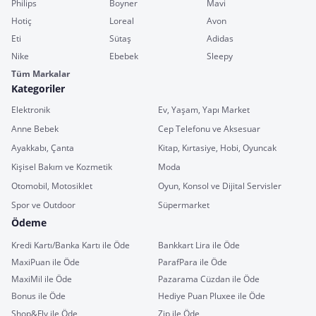
Philips
Boyner
Mavi
Hotiç
Loreal
Avon
Eti
Sütaş
Adidas
Nike
Ebebek
Sleepy
Tüm Markalar
Kategoriler
Elektronik
Ev, Yaşam, Yapı Market
Anne Bebek
Cep Telefonu ve Aksesuar
Ayakkabı, Çanta
Kitap, Kırtasiye, Hobi, Oyuncak
Kişisel Bakım ve Kozmetik
Moda
Otomobil, Motosiklet
Oyun, Konsol ve Dijital Servisler
Spor ve Outdoor
Süpermarket
Ödeme
Kredi Kartı/Banka Kartı ile Öde
Bankkart Lira ile Öde
MaxiPuan ile Öde
ParafPara ile Öde
MaxiMil ile Öde
Pazarama Cüzdan ile Öde
Bonus ile Öde
Hediye Puan Pluxee ile Öde
Shop&Fly ile Öde
Zip ile Öde