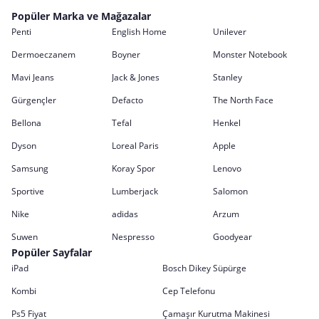
Popüler Marka ve Mağazalar
Penti
English Home
Unilever
Dermoeczanem
Boyner
Monster Notebook
Mavi Jeans
Jack & Jones
Stanley
Gürgençler
Defacto
The North Face
Bellona
Tefal
Henkel
Dyson
Loreal Paris
Apple
Samsung
Koray Spor
Lenovo
Sportive
Lumberjack
Salomon
Nike
adidas
Arzum
Suwen
Nespresso
Goodyear
Popüler Sayfalar
iPad
Bosch Dikey Süpürge
Kombi
Cep Telefonu
Ps5 Fiyat
Çamaşır Kurutma Makinesi