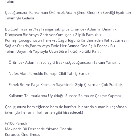
Takımı
Çocuğunuzun Kahramanı Örümcek Adam,Şimdi Onun En Sevdiği Eşofman
Takımıyla Geliyor!
Bu Özel Tasarım,Yeşil rengin şıklığı ve Örümcek Adam'ın Dinamik
Dünyasını Bir Araya Getiriyor.Yumuşacık 2 İplik Pamuklu
Kumaşı,Çocuğunuzun Hareket Özgürlüğünü Kısıtlamadan Rahat Etmesini
Sağlar.Okulda,Parkta veya Evde Her Anında Ona Eşlik Edecek Bu
Takım,Dayanıklı Yapısıyla Uzun Süre İlk Günkü Gibi Kalır.
Örümcek Adam'ın Etkileyici Baskısı,Çocuğunuzun Tarzını Yansıtır.
Nefes Alan Pamuklu Kumaşı, Cildi Tahriş Etmez.
Esnek Bel ve Paça Kısımları Sayesinde Giyip Çıkarmak Çok Pratiktir.
Kullanım Talimatlarına Uyulduğu Sürece Solma ve Çekme Yapmaz.
Çocuğunuza hem eğlence hem de konforu bir arada sunan bu eşofman
takımıyla her anını kahraman gibi hissedecek!
%100 Pamuk
Makinede 30 Derecede Yıkama Önerilir.
Kurutucu Önerilmez.