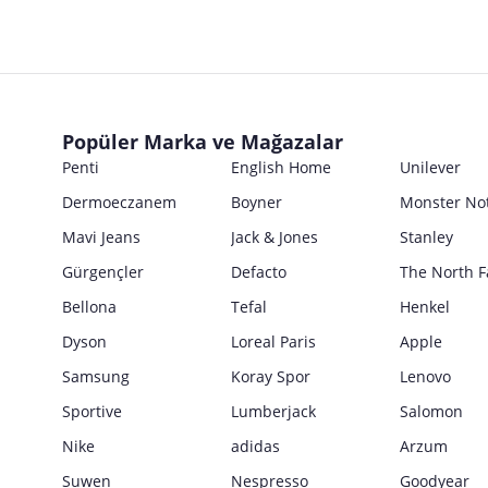
Popüler Marka ve Mağazalar
Penti
English Home
Unilever
Dermoeczanem
Boyner
Monster No
Mavi Jeans
Jack & Jones
Stanley
Gürgençler
Defacto
The North F
Bellona
Tefal
Henkel
Dyson
Loreal Paris
Apple
Samsung
Koray Spor
Lenovo
Sportive
Lumberjack
Salomon
Nike
adidas
Arzum
Suwen
Nespresso
Goodyear