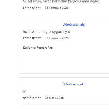
Güzel ürün, biraz bekledim kargoyu ama değdi.
E**** Ç****
15 Temmuz 2026
Ürünü satın aldı
hızlı teslimat. çok uygun fiyat
E**** K****
03 Temmuz 2026
Kullanıcı Fotoğrafları
Ürünü satın aldı
iyi
A**** K****
31 Ocak 2026