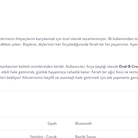
işlerinizin ihtiyaçlarını karşılamak için özel olarak tasarlanmıştır. İlk kullanımdan iti
at çeker. Böylece, dişlerinizi her fırçaladığınızda ferah bir his yaşarsınız. Ayarla
markasının kaliteli ürünlerinden biridir. Kullanıcılar, fırça başlığı olarak 
Oral-B Cro
 etkili hale getirerek, günlük hayatınıza rahatlık katar. Ferah bir ağız hissi ve te
eri bekliyor! Alisverisinizi keyifli ve avantajli hale getirmek için tek yapmaniz ger
Siyah
Bluetooth
Yetişkin - Çocuk
Başlık Sayısı