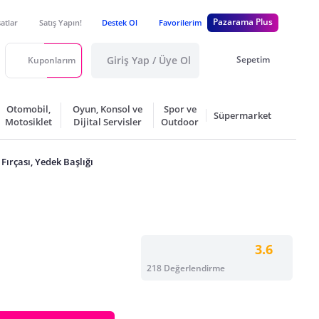
Pazarama Plus
satlar
Satış Yapın!
Destek Ol
Favorilerim
Giriş Yap / Üye Ol
Sepetim
Kuponlarım
Otomobil,
Oyun, Konsol ve
Spor ve
Süpermarket
Motosiklet
Dijital Servisler
Outdoor
 Fırçası, Yedek Başlığı
3.6
218 Değerlendirme