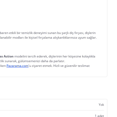
baren etkili bir temizlik deneyimi sunan bu şarjlı diş fırçası, dişlerin 
nabilir modları ile kişisel fırçalama alışkanlıklarınıza uyum sağlar.
ss Action
 modelini tercih ederek, dişlerinin her köşesine kolaylıkla 
mizlik sunarak, gülümsemenizi daha da parlatır.
eken 
Pazarama.com
'u ziyaret etmek. Hizli ve güvenilir teslimat 
Yok
1 adet