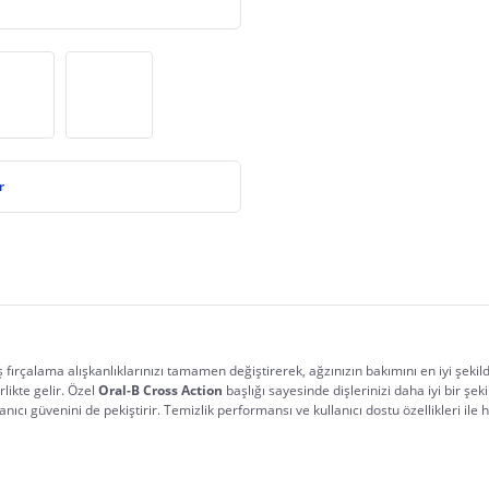
r
iş fırçalama alışkanlıklarınızı tamamen değiştirerek, ağzınızın bakımını en iyi şekil
likte gelir. Özel 
Oral-B Cross Action
 başlığı sayesinde dişlerinizi daha iyi bir ş
ullanıcı güvenini de pekiştirir. Temizlik performansı ve kullanıcı dostu özellikleri ile h