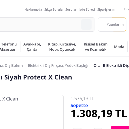
Fır
Hakkımızda
Sıkça Sorulan Sorular
İade Süreci
Siparişlerim
Puanlarım
 Telefonu
Ayakkabı,
Kitap, Kırtasiye,
Kişisel Bakım
Moda
 Aksesuar
Çanta
Hobi, Oyuncak
ve Kozmetik
ız, Diş Bakım
Elektrikli Diş Fırçası, Yedek Başlığı
Oral-B Elektrikli Diş
ası Siyah Protect X Clean
1.576,13 TL
Sepette
1.308,19 TL