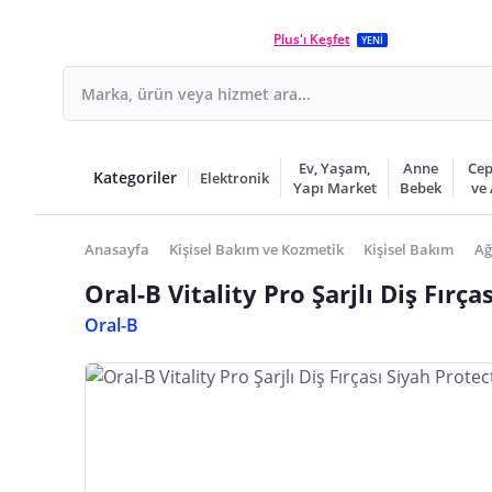
Plus'ı Keşfet
YENİ
Ev, Yaşam,
Anne
Cep
Kategoriler
Elektronik
Yapı Market
Bebek
ve
Anasayfa
Kişisel Bakım ve Kozmetik
Kişisel Bakım
Ağ
Oral-B Vitality Pro Şarjlı Diş Fırç
Oral-B