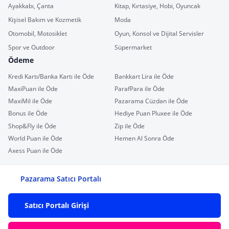
Ayakkabı, Çanta
Kitap, Kırtasiye, Hobi, Oyuncak
Kişisel Bakım ve Kozmetik
Moda
Otomobil, Motosiklet
Oyun, Konsol ve Dijital Servisler
Spor ve Outdoor
Süpermarket
Ödeme
Kredi Kartı/Banka Kartı ile Öde
Bankkart Lira ile Öde
MaxiPuan ile Öde
ParafPara ile Öde
MaxiMil ile Öde
Pazarama Cüzdan ile Öde
Bonus ile Öde
Hediye Puan Pluxee ile Öde
Shop&Fly ile Öde
Zip ile Öde
World Puan ile Öde
Hemen Al Sonra Öde
Axess Puan ile Öde
Pazarama Satıcı Portalı
Satıcı Portalı Girişi