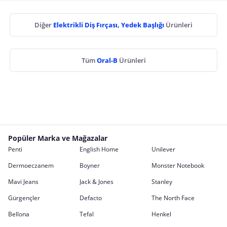
Diğer
Elektrikli Diş Fırçası, Yedek Başlığı
Ürünleri
Tüm
Oral-B
Ürünleri
Popüler Marka ve Mağazalar
Penti
English Home
Unilever
Dermoeczanem
Boyner
Monster Notebook
Mavi Jeans
Jack & Jones
Stanley
Gürgençler
Defacto
The North Face
Bellona
Tefal
Henkel