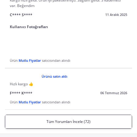
Kargo hızlı geldi. Ürün iyi paketlenmişti. Sağlam geldi. 3 kademesi
var. Beğendim
C**** S****
11 Aralık 2025
Kullanıcı Fotoğrafları
Ürün
Mutlu Fiyatlar
satıcısından alındı
Ürünü satın aldı
Hızlı kargo 👍
F**** K****
06 Temmuz 2026
Ürün
Mutlu Fiyatlar
satıcısından alındı
Tüm Yorumları İncele (72)