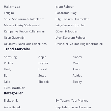
Hakkımızda
İşlem Rehberi
İletişim
Pazarama Blog
Satıcı Sorularım & Taleplerim
Bilgi Toplumu Hizmetleri
Mesafeli Satış Sözleşmesi
Sıkça Sorulan Sorular
Kampanya Kupon Kullanımları
Güvenlik İpuçları
Ürün Güvenliği
Ürün Kurulum Rehberi
Ürünümü Nasıl İade Edebilirim?
Ürün Geri Çekme Bilgilendirmeleri
Trend Markalar
Samsung
Apple
Xiaomi
Philips
Boyner
Mavi
Hotiç
Loreal
Avon
Eti
Sütaş
Adidas
Nike
Ebebek
Sleepy
Tüm Markalar
Kategoriler
Elektronik
Ev, Yaşam, Yapı Market
Anne Bebek
Cep Telefonu ve Aksesuar