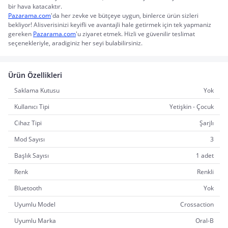
bir hava katacaktır.
Pazarama.com
'da her zevke ve bütçeye uygun, binlerce ürün sizleri 
bekliyor! Alisverisinizi keyifli ve avantajli hale getirmek için tek yapmaniz 
gereken 
Pazarama.com
'u ziyaret etmek. Hizli ve güvenilir teslimat 
seçenekleriyle, aradiginiz her seyi bulabilirsiniz.
Ürün Özellikleri
Saklama Kutusu
Yok
Kullanıcı Tipi
Yetişkin - Çocuk
Cihaz Tipi
Şarjlı
Mod Sayısı
3
Başlık Sayısı
1 adet
Renk
Renkli
Bluetooth
Yok
Uyumlu Model
Crossaction
Uyumlu Marka
Oral-B