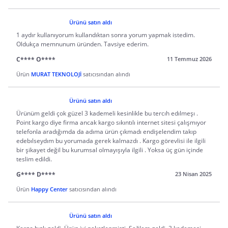
Ürünü satın aldı
1 aydır kullanıyorum kullandıktan sonra yorum yapmak istedim.
Oldukça memnunum üründen. Tavsiye ederim.
C**** O****
11 Temmuz 2026
Ürün
MURAT TEKNOLOJİ
satıcısından alındı
Ürünü satın aldı
Ürünüm geldi çok güzel 3 kademeli kesinlikle bu tercıh edılmeşı .
Point kargo diye firma ancak kargo sıkıntılı internet sitesi çalışmıyor
telefonla aradığımda da adıma ürün çıkmadı endişelendim takıp
edebılseydım bu yorumada gerek kalmazdı . Kargo görevlisi ile ilgili
bir şikayet değil bu kurumsal olmayışıyla ilgili . Yoksa üç gün içinde
teslim edildi.
G**** D****
23 Nisan 2025
Ürün
Happy Center
satıcısından alındı
Ürünü satın aldı