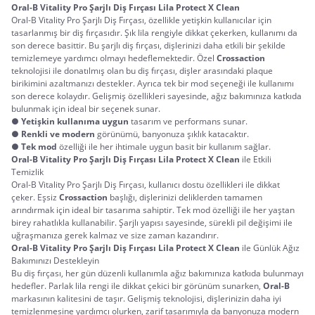
Oral-B Vitality Pro Şarjlı Diş Fırçası Lila Protect X Clean
Oral-B Vitality Pro Şarjlı Diş Fırçası, özellikle yetişkin kullanıcılar için 
tasarlanmış bir diş fırçasıdır. Şık lila rengiyle dikkat çekerken, kullanımı da 
son derece basittir. Bu şarjlı diş fırçası, dişlerinizi daha etkili bir şekilde 
temizlemeye yardımcı olmayı hedeflemektedir. Özel 
Crossaction
teknolojisi ile donatılmış olan bu diş fırçası, dişler arasındaki plaque 
birikimini azaltmanızı destekler. Ayrıca tek bir mod seçeneği ile kullanımı 
son derece kolaydır. Gelişmiş özellikleri sayesinde, ağız bakımınıza katkıda 
bulunmak için ideal bir seçenek sunar.
●
Yetişkin kullanıma uygun
tasarım ve performans sunar.
●
Renkli ve modern
görünümü, banyonuza şıklık katacaktır.
●
Tek mod
özelliği ile her ihtimale uygun basit bir kullanım sağlar.
Oral-B Vitality Pro Şarjlı Diş Fırçası Lila Protect X Clean
 ile Etkili 
Temizlik
Oral-B Vitality Pro Şarjlı Diş Fırçası, kullanıcı dostu özellikleri ile dikkat 
çeker. Eşsiz 
Crossaction
 başlığı, dişlerinizi deliklerden tamamen 
arındırmak için ideal bir tasarıma sahiptir. Tek mod özelliği ile her yaştan 
birey rahatlıkla kullanabilir. Şarjlı yapısı sayesinde, sürekli pil değişimi ile 
uğraşmanıza gerek kalmaz ve size zaman kazandırır.
Oral-B Vitality Pro Şarjlı Diş Fırçası Lila Protect X Clean
 ile Günlük Ağız 
Bakımınızı Destekleyin
Bu diş fırçası, her gün düzenli kullanımla ağız bakımınıza katkıda bulunmayı 
hedefler. Parlak lila rengi ile dikkat çekici bir görünüm sunarken, 
Oral-B
markasının kalitesini de taşır. Gelişmiş teknolojisi, dişlerinizin daha iyi 
temizlenmesine yardımcı olurken, zarif tasarımıyla da banyonuza modern 