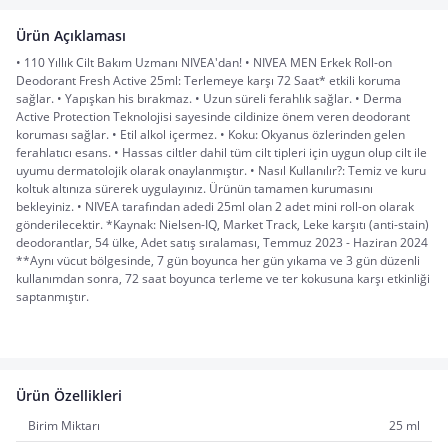
Ürün Açıklaması
• 110 Yıllık Cilt Bakım Uzmanı NIVEA'dan! • NIVEA MEN Erkek Roll-on
Deodorant Fresh Active 25ml: Terlemeye karşı 72 Saat* etkili koruma
sağlar. • Yapışkan his bırakmaz. • Uzun süreli ferahlık sağlar. • Derma
Active Protection Teknolojisi sayesinde cildinize önem veren deodorant
koruması sağlar. • Etil alkol içermez. • Koku: Okyanus özlerinden gelen
ferahlatıcı esans. • Hassas ciltler dahil tüm cilt tipleri için uygun olup cilt ile
uyumu dermatolojik olarak onaylanmıştır. • Nasıl Kullanılır?: Temiz ve kuru
koltuk altınıza sürerek uygulayınız. Ürünün tamamen kurumasını
bekleyiniz. • NIVEA tarafından adedi 25ml olan 2 adet mini roll-on olarak
gönderilecektir. *Kaynak: Nielsen-IQ, Market Track, Leke karşıtı (anti-stain)
deodorantlar, 54 ülke, Adet satış sıralaması, Temmuz 2023 - Haziran 2024
**Aynı vücut bölgesinde, 7 gün boyunca her gün yıkama ve 3 gün düzenli
kullanımdan sonra, 72 saat boyunca terleme ve ter kokusuna karşı etkinliği
saptanmıştır.
Ürün Özellikleri
Birim Miktarı
25 ml