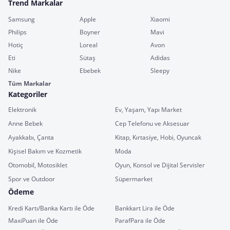
Trend Markalar
Samsung
Apple
Xiaomi
Philips
Boyner
Mavi
Hotiç
Loreal
Avon
Eti
Sütaş
Adidas
Nike
Ebebek
Sleepy
Tüm Markalar
Kategoriler
Elektronik
Ev, Yaşam, Yapı Market
Anne Bebek
Cep Telefonu ve Aksesuar
Ayakkabı, Çanta
Kitap, Kırtasiye, Hobi, Oyuncak
Kişisel Bakım ve Kozmetik
Moda
Otomobil, Motosiklet
Oyun, Konsol ve Dijital Servisler
Spor ve Outdoor
Süpermarket
Ödeme
Kredi Kartı/Banka Kartı ile Öde
Bankkart Lira ile Öde
MaxiPuan ile Öde
ParafPara ile Öde