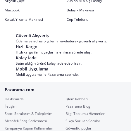
Arçelik Çaycı
205 55 R16 Kış Lastiği
Macbook
Bulaşık Makinesi
Koltuk Yıkama Makinesi
Cep Telefonu
Güvenli Alışveriş
Ödeme ve adres bilgilerini kaydederek güvenli alış veriş.
Hızlı Kargo
Hızlı kargo ile ihtiyaçlarına en kısa sürede ulaş.
Kolay İade
Satın aldığın ürünü kolay iade edebilirsin.
Mobil Uygulama
Mobil uygulama ile Pazarama cebinde.
Pazarama.com
Hakkımızda
İşlem Rehberi
İletişim
Pazarama Blog
Satıcı Sorularım & Taleplerim
Bilgi Toplumu Hizmetleri
Mesafeli Satış Sözleşmesi
Sıkça Sorulan Sorular
Kampanya Kupon Kullanımları
Güvenlik İpuçları