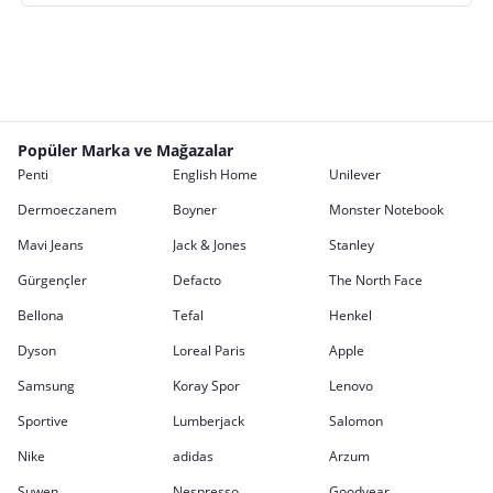
Popüler Marka ve Mağazalar
Penti
English Home
Unilever
Dermoeczanem
Boyner
Monster Notebook
Mavi Jeans
Jack & Jones
Stanley
Gürgençler
Defacto
The North Face
Bellona
Tefal
Henkel
Dyson
Loreal Paris
Apple
Samsung
Koray Spor
Lenovo
Sportive
Lumberjack
Salomon
Nike
adidas
Arzum
Suwen
Nespresso
Goodyear