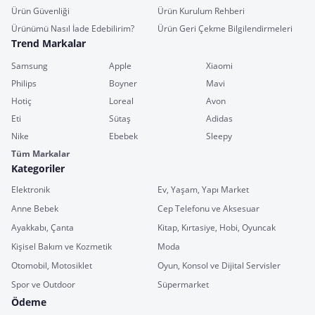
Ürün Güvenliği
Ürün Kurulum Rehberi
Ürünümü Nasıl İade Edebilirim?
Ürün Geri Çekme Bilgilendirmeleri
Trend Markalar
Samsung
Apple
Xiaomi
Philips
Boyner
Mavi
Hotiç
Loreal
Avon
Eti
Sütaş
Adidas
Nike
Ebebek
Sleepy
Tüm Markalar
Kategoriler
Elektronik
Ev, Yaşam, Yapı Market
Anne Bebek
Cep Telefonu ve Aksesuar
Ayakkabı, Çanta
Kitap, Kırtasiye, Hobi, Oyuncak
Kişisel Bakım ve Kozmetik
Moda
Otomobil, Motosiklet
Oyun, Konsol ve Dijital Servisler
Spor ve Outdoor
Süpermarket
Ödeme