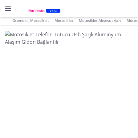
Yeni
Plus'ı Keşfet
Otomobil, Motosiklet
Motosiklet
Motosiklet Aksesuarları
Motosi