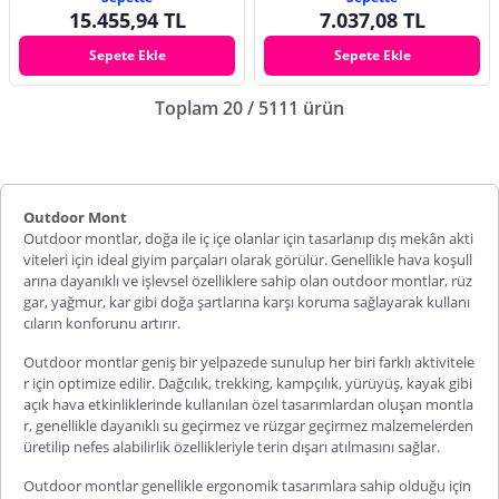
15.455,94 TL
7.037,08 TL
Sepete Ekle
Sepete Ekle
Toplam 20 / 5111 ürün
Outdoor Mont
Outdoor montlar, doğa ile iç içe olanlar için tasarlanıp dış mekân akti
viteleri için ideal giyim parçaları olarak görülür. Genellikle hava koşull
arına dayanıklı ve işlevsel özelliklere sahip olan outdoor montlar, rüz
gar, yağmur, kar gibi doğa şartlarına karşı koruma sağlayarak kullanı
cıların konforunu artırır.
Outdoor montlar geniş bir yelpazede sunulup her biri farklı aktivitele
r için optimize edilir. Dağcılık, trekking, kampçılık, yürüyüş, kayak gibi
açık hava etkinliklerinde kullanılan özel tasarımlardan oluşan montla
r, genellikle dayanıklı su geçirmez ve rüzgar geçirmez malzemelerden
üretilip nefes alabilirlik özellikleriyle terin dışarı atılmasını sağlar.
Outdoor montlar genellikle ergonomik tasarımlara sahip olduğu için