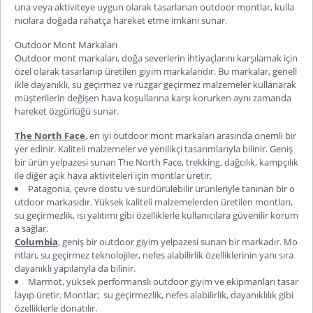
una veya aktiviteye uygun olarak tasarlanan outdoor montlar, kulla
nıcılara doğada rahatça hareket etme imkanı sunar.
Outdoor Mont Markaları
Outdoor mont markaları, doğa severlerin ihtiyaçlarını karşılamak için
özel olarak tasarlanıp üretilen giyim markalarıdır. Bu markalar, genell
ikle dayanıklı, su geçirmez ve rüzgar geçirmez malzemeler kullanarak
müşterilerin değişen hava koşullarına karşı korurken aynı zamanda
hareket özgürlüğü sunar.
The North Face
, en iyi outdoor mont markaları arasında önemli bir
yer edinir. Kaliteli malzemeler ve yenilikçi tasarımlarıyla bilinir. Geniş
bir ürün yelpazesi sunan The North Face, trekking, dağcılık, kampçılık
ile diğer açık hava aktiviteleri için montlar üretir.
Patagonia, çevre dostu ve sürdürülebilir ürünleriyle tanınan bir o
utdoor markasıdır. Yüksek kaliteli malzemelerden üretilen montları,
su geçirmezlik, ısı yalıtımı gibi özelliklerle kullanıcılara güvenilir korum
a sağlar.
Columbia
, geniş bir outdoor giyim yelpazesi sunan bir markadır. Mo
ntları, su geçirmez teknolojiler, nefes alabilirlik özelliklerinin yanı sıra
dayanıklı yapılarıyla da bilinir.
Marmot, yüksek performanslı outdoor giyim ve ekipmanları tasar
layıp üretir. Montlar; su geçirmezlik, nefes alabilirlik, dayanıklılık gibi
özelliklerle donatılır.