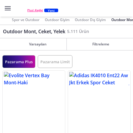
Yeni
Plus'ı Keşfet
Spor ve Outdoor
Outdoor Giyim
Outdoor Dış Giyim
Outdoor Mont
Outdoor Mont, Ceket, Yelek
5.111 Ürün
Varsayılan
Filtreleme
Pazarama Plus
Pazarama Limit