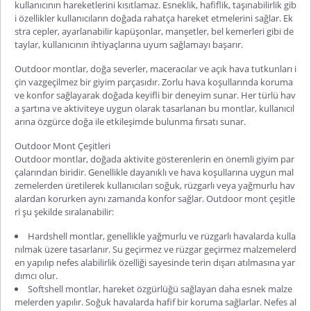
kullanıcının hareketlerini kısıtlamaz. Esneklik, hafiflik, taşınabilirlik gib
i özellikler kullanıcıların doğada rahatça hareket etmelerini sağlar. Ek
stra cepler, ayarlanabilir kapüşonlar, manşetler, bel kemerleri gibi de
taylar, kullanıcının ihtiyaçlarına uyum sağlamayı başarır.
Outdoor montlar, doğa severler, maceracılar ve açık hava tutkunları i
çin vazgeçilmez bir giyim parçasıdır. Zorlu hava koşullarında koruma
ve konfor sağlayarak doğada keyifli bir deneyim sunar. Her türlü hav
a şartına ve aktiviteye uygun olarak tasarlanan bu montlar, kullanıcıl
arına özgürce doğa ile etkileşimde bulunma fırsatı sunar.
Outdoor Mont Çeşitleri
Outdoor montlar, doğada aktivite gösterenlerin en önemli giyim par
çalarından biridir. Genellikle dayanıklı ve hava koşullarına uygun mal
zemelerden üretilerek kullanıcıları soğuk, rüzgarlı veya yağmurlu hav
alardan korurken aynı zamanda konfor sağlar. Outdoor mont çeşitle
ri şu şekilde sıralanabilir:
Hardshell montlar, genellikle yağmurlu ve rüzgarlı havalarda kulla
nılmak üzere tasarlanır. Su geçirmez ve rüzgar geçirmez malzemelerd
en yapılıp nefes alabilirlik özelliği sayesinde terin dışarı atılmasına yar
dımcı olur.
Softshell montlar, hareket özgürlüğü sağlayan daha esnek malze
melerden yapılır. Soğuk havalarda hafif bir koruma sağlarlar. Nefes al