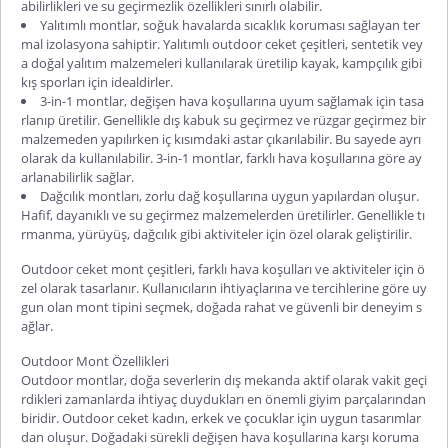
abilirlikleri ve su geçirmezlik özellikleri sınırlı olabilir.
Yalıtımlı montlar, soğuk havalarda sıcaklık koruması sağlayan ter
mal izolasyona sahiptir. Yalıtımlı outdoor ceket çeşitleri, sentetik vey
a doğal yalıtım malzemeleri kullanılarak üretilip kayak, kampçılık gibi
kış sporları için idealdirler.
3-in-1 montlar, değişen hava koşullarına uyum sağlamak için tasa
rlanıp üretilir. Genellikle dış kabuk su geçirmez ve rüzgar geçirmez bir
malzemeden yapılırken iç kısımdaki astar çıkarılabilir. Bu sayede ayrı
olarak da kullanılabilir. 3-in-1 montlar, farklı hava koşullarına göre ay
arlanabilirlik sağlar.
Dağcılık montları, zorlu dağ koşullarına uygun yapılardan oluşur.
Hafif, dayanıklı ve su geçirmez malzemelerden üretilirler. Genellikle tı
rmanma, yürüyüş, dağcılık gibi aktiviteler için özel olarak geliştirilir.
Outdoor ceket mont çeşitleri, farklı hava koşulları ve aktiviteler için ö
zel olarak tasarlanır. Kullanıcıların ihtiyaçlarına ve tercihlerine göre uy
gun olan mont tipini seçmek, doğada rahat ve güvenli bir deneyim s
ağlar.
Outdoor Mont Özellikleri
Outdoor montlar, doğa severlerin dış mekanda aktif olarak vakit geçi
rdikleri zamanlarda ihtiyaç duydukları en önemli giyim parçalarından
biridir. Outdoor ceket kadın, erkek ve çocuklar için uygun tasarımlar
dan oluşur. Doğadaki sürekli değişen hava koşullarına karşı koruma