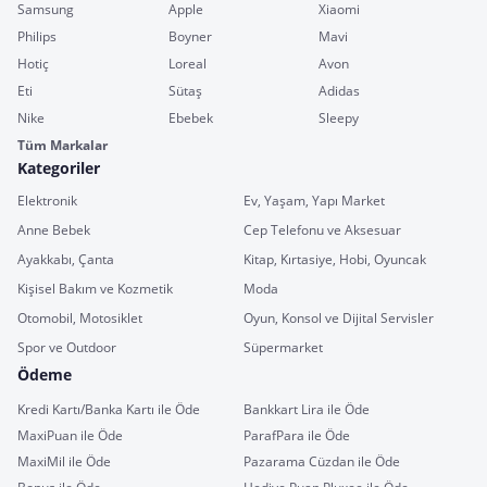
Samsung
Apple
Xiaomi
Philips
Boyner
Mavi
Hotiç
Loreal
Avon
Eti
Sütaş
Adidas
Nike
Ebebek
Sleepy
Tüm Markalar
Kategoriler
Elektronik
Ev, Yaşam, Yapı Market
Anne Bebek
Cep Telefonu ve Aksesuar
Ayakkabı, Çanta
Kitap, Kırtasiye, Hobi, Oyuncak
Kişisel Bakım ve Kozmetik
Moda
Otomobil, Motosiklet
Oyun, Konsol ve Dijital Servisler
Spor ve Outdoor
Süpermarket
Ödeme
Kredi Kartı/Banka Kartı ile Öde
Bankkart Lira ile Öde
MaxiPuan ile Öde
ParafPara ile Öde
MaxiMil ile Öde
Pazarama Cüzdan ile Öde