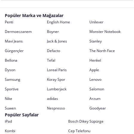
Popüler Marka ve Mağazalar
Penti
English Home
Unilever
Dermoeczanem
Boyner
Monster Notebook
Mavi Jeans
Jack & Jones
Stanley
Gürgençler
Defacto
The North Face
Bellona
Tefal
Henkel
Dyson
Loreal Paris
Apple
Samsung
Koray Spor
Lenovo
Sportive
Lumberjack
Salomon
Nike
adidas
Arzum
Suwen
Nespresso
Goodyear
Popüler Sayfalar
iPad
Bosch Dikey Süpürge
Kombi
Cep Telefonu