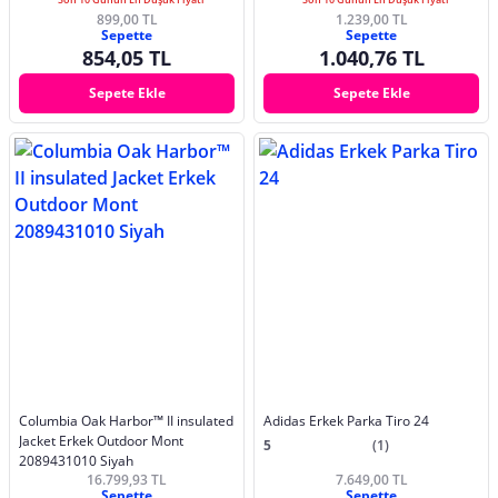
899,00 TL
1.239,00 TL
Sepette
Sepette
854,05 TL
1.040,76 TL
Sepete Ekle
Sepete Ekle
Columbia Oak Harbor™ II insulated
Adidas Erkek Parka Tiro 24
Jacket Erkek Outdoor Mont
5
(1)
2089431010 Siyah
16.799,93 TL
7.649,00 TL
Sepette
Sepette