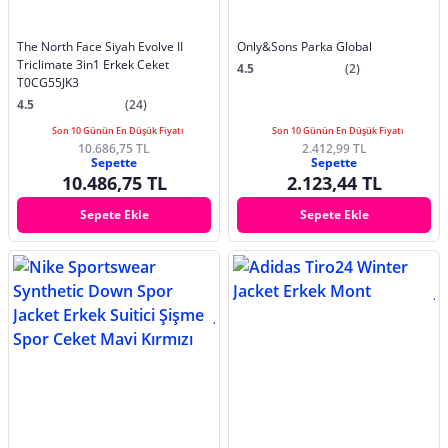
The North Face Siyah Evolve II
Only&Sons Parka Global
Triclimate 3in1 Erkek Ceket
4.5
(2)
T0CG55JK3
4.5
(24)
Son 10 Günün En Düşük Fiyatı
Son 10 Günün En Düşük Fiyatı
10.686,75 TL
2.412,99 TL
Sepette
Sepette
10.486,75 TL
2.123,44 TL
Sepete Ekle
Sepete Ekle