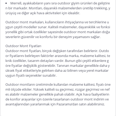
Merrell, ayakkabıların yanı sıra outdoor giyim ürünleri de geliştire
n bir markadır. Montları, dayanıklı malzemelerden üretilip trekking, y
ürüyüş ve diğer açık hava aktiviteleri için idealdir.
Outdoor mont markaları, kullanıcıların ihtiyaçlarına ve tercihlerine u
ygun çeşitli modeller sunar. Kaliteli malzemeler, dayanıklılık ve fonksi
yonellik gibi ortak özellikler sayesinde outdoor mont markaları doğa
severlerin güvenilir ve konforlu bir deneyim yaşamasını sağlar.
Outdoor Mont Fiyatları
Outdoor mont fiyatları, birçok değişken tarafından belirlenir. Outdo
or fiyatlarını belirleyen faktörler arasında marka, malzeme kalitesi, te
knik özellikler, tasarım detayları vardır. Bunun gibi çeşitli etkenlere g
öre fiyatlar değişiklik gösterebilir. Tanınan markalar genellikle daha y
üksek fiyat etiketleriyle gelirken daha az bilinen veya yerel markalar
uygun fiyatlı seçenekler sunabilir.
Outdoor montların üretiminde kullanılan malzeme kalitesi, fiyatı öne
mli ölçüde etkiler. Yüksek kaliteli su geçirmez, rüzgar geçirmez ve nef
es alabilir malzemeler genellikle pahalı olabilir. Açık hava faaliyetlerin
de konfor arayanlar için özenle tasarlanan outdoor mont indirim ve
avantajlarından yararlanmak için Pazarama’dan satın alabilirsiniz.