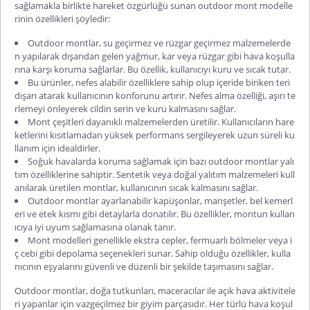
sağlamakla birlikte hareket özgürlüğü sunan outdoor mont modelle
rinin özellikleri şöyledir:
Outdoor montlar, su geçirmez ve rüzgar geçirmez malzemelerde
n yapılarak dışarıdan gelen yağmur, kar veya rüzgar gibi hava koşulla
rına karşı koruma sağlarlar. Bu özellik, kullanıcıyı kuru ve sıcak tutar.
Bu ürünler, nefes alabilir özelliklere sahip olup içeride biriken teri
dışarı atarak kullanıcının konforunu artırır. Nefes alma özelliği, aşırı te
rlemeyi önleyerek cildin serin ve kuru kalmasını sağlar.
Mont çeşitleri dayanıklı malzemelerden üretilir. Kullanıcıların hare
ketlerini kısıtlamadan yüksek performans sergileyerek uzun süreli ku
llanım için idealdirler.
Soğuk havalarda koruma sağlamak için bazı outdoor montlar yalı
tım özelliklerine sahiptir. Sentetik veya doğal yalıtım malzemeleri kull
anılarak üretilen montlar, kullanıcının sıcak kalmasını sağlar.
Outdoor montlar ayarlanabilir kapüşonlar, manşetler, bel kemerl
eri ve etek kısmı gibi detaylarla donatılır. Bu özellikler, montun kullan
ıcıya iyi uyum sağlamasına olanak tanır.
Mont modelleri genellikle ekstra cepler, fermuarlı bölmeler veya i
ç cebi gibi depolama seçenekleri sunar. Sahip olduğu özellikler, kulla
nıcının eşyalarını güvenli ve düzenli bir şekilde taşımasını sağlar.
Outdoor montlar, doğa tutkunları, maceracılar ile açık hava aktivitele
ri yapanlar için vazgeçilmez bir giyim parçasıdır. Her türlü hava koşul