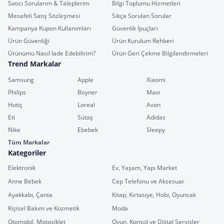
Satıcı Sorularım & Taleplerim
Bilgi Toplumu Hizmetleri
Mesafeli Satış Sözleşmesi
Sıkça Sorulan Sorular
Kampanya Kupon Kullanımları
Güvenlik İpuçları
Ürün Güvenliği
Ürün Kurulum Rehberi
Ürünümü Nasıl İade Edebilirim?
Ürün Geri Çekme Bilgilendirmeleri
Trend Markalar
Samsung
Apple
Xiaomi
Philips
Boyner
Mavi
Hotiç
Loreal
Avon
Eti
Sütaş
Adidas
Nike
Ebebek
Sleepy
Tüm Markalar
Kategoriler
Elektronik
Ev, Yaşam, Yapı Market
Anne Bebek
Cep Telefonu ve Aksesuar
Ayakkabı, Çanta
Kitap, Kırtasiye, Hobi, Oyuncak
Kişisel Bakım ve Kozmetik
Moda
Otomobil, Motosiklet
Oyun, Konsol ve Dijital Servisler