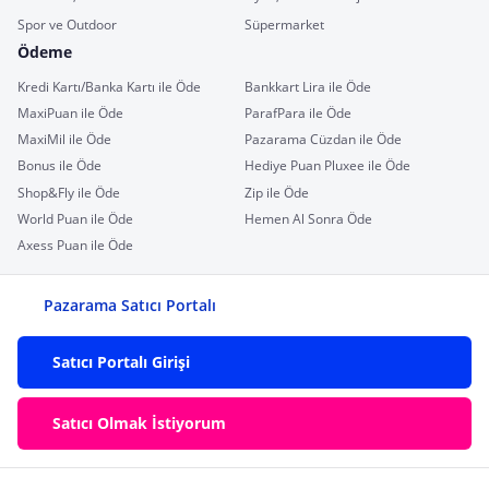
Spor ve Outdoor
Süpermarket
Ödeme
Kredi Kartı/Banka Kartı ile Öde
Bankkart Lira ile Öde
MaxiPuan ile Öde
ParafPara ile Öde
MaxiMil ile Öde
Pazarama Cüzdan ile Öde
Bonus ile Öde
Hediye Puan Pluxee ile Öde
Shop&Fly ile Öde
Zip ile Öde
World Puan ile Öde
Hemen Al Sonra Öde
Axess Puan ile Öde
Pazarama Satıcı Portalı
Satıcı Portalı Girişi
Satıcı Olmak İstiyorum