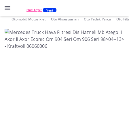
Yeni
Plus'ı Keşfet
Otomobil, Motosiklet
Oto Aksesuarları
Oto Yedek Parça
Oto Filt