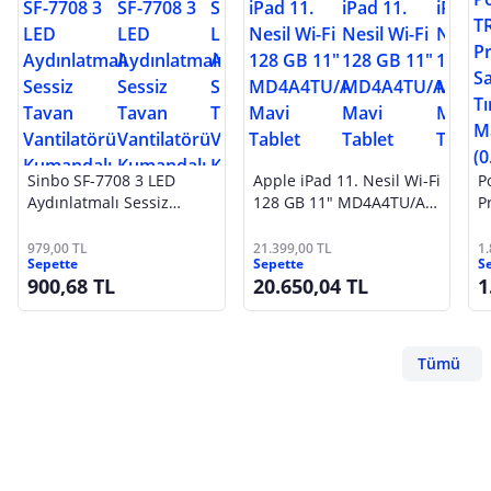
Sinbo SF-7708 3 LED
Apple iPad 11. Nesil Wi-Fi
P
Aydınlatmalı Sessiz
128 GB 11" MD4A4TU/A
P
Tavan Vantilatörü
Mavi Tablet
T
Kumandalı 6 Kanatlı
S
979,00 TL
21.399,00 TL
1
Sepette
Sepette
S
900,68 TL
20.650,04 TL
1
Tümü