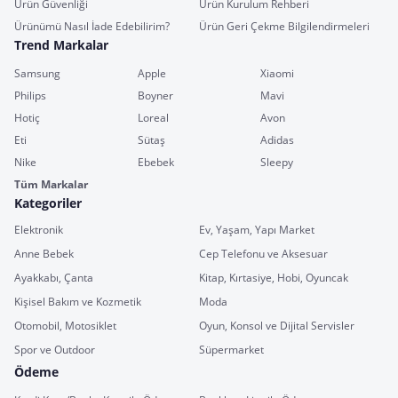
Ürün Güvenliği
Ürün Kurulum Rehberi
Ürünümü Nasıl İade Edebilirim?
Ürün Geri Çekme Bilgilendirmeleri
Trend Markalar
Samsung
Apple
Xiaomi
Philips
Boyner
Mavi
Hotiç
Loreal
Avon
Eti
Sütaş
Adidas
Nike
Ebebek
Sleepy
Tüm Markalar
Kategoriler
Elektronik
Ev, Yaşam, Yapı Market
Anne Bebek
Cep Telefonu ve Aksesuar
Ayakkabı, Çanta
Kitap, Kırtasiye, Hobi, Oyuncak
Kişisel Bakım ve Kozmetik
Moda
Otomobil, Motosiklet
Oyun, Konsol ve Dijital Servisler
Spor ve Outdoor
Süpermarket
Ödeme