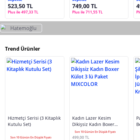
523,50 TL
749,00 TL
4
Plus ile 497,33 TL
Plus ile 711,55 TL
Pl
Trend Ürünler
Hizmetçi Serisi (3 Kitaplık
Kadın Lazer Kesim
P
Kutulu Set)
Dikişsiz Kadın Boxer
B
Külot 3 lü Paket
A
Son 10 Günün En Düşük Fiyatı
MIXCOLOR
J
499,00 TL
Son 10 Günün En Düşük Fiyatı