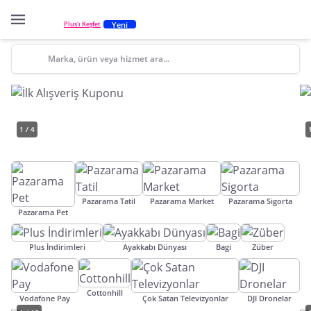
Yeni
Plus'ı Keşfet
Marka, ürün veya hizmet ara...
1 / 4
Pazarama Tatil
Pazarama Market
Pazarama Sigorta
Pazarama Pet
Plus İndirimleri
Ayakkabı Dünyası
Bagi
Züber
Cottonhill
Vodafone Pay
Çok Satan Televizyonlar
DJI Dronelar