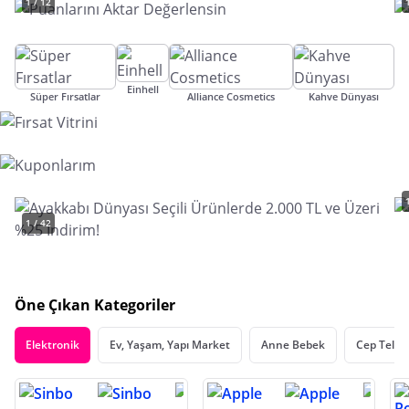
1 / 12
Einhell
Süper Fırsatlar
Alliance Cosmetics
Kahve Dünyası
1 / 42
Öne Çıkan Kategoriler
Elektronik
Ev, Yaşam, Yapı Market
Anne Bebek
Cep Telef