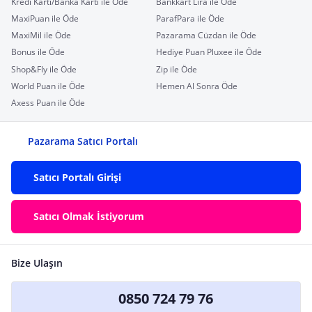
Kredi Kartı/Banka Kartı ile Öde
Bankkart Lira ile Öde
MaxiPuan ile Öde
ParafPara ile Öde
MaxiMil ile Öde
Pazarama Cüzdan ile Öde
Bonus ile Öde
Hediye Puan Pluxee ile Öde
Shop&Fly ile Öde
Zip ile Öde
World Puan ile Öde
Hemen Al Sonra Öde
Axess Puan ile Öde
Pazarama Satıcı Portalı
Satıcı Portalı Girişi
Satıcı Olmak İstiyorum
Bize Ulaşın
0850 724 79 76