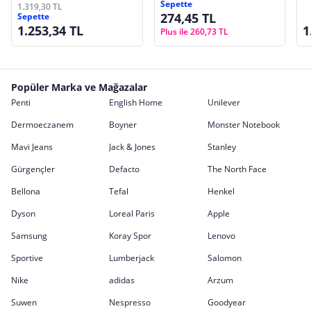
Sepette
K
1.319,30 TL
274,45 TL
Sepette
1.253,34 TL
1
Plus ile 260,73 TL
Popüler Marka ve Mağazalar
Penti
English Home
Unilever
Dermoeczanem
Boyner
Monster Notebook
Mavi Jeans
Jack & Jones
Stanley
Gürgençler
Defacto
The North Face
Bellona
Tefal
Henkel
Dyson
Loreal Paris
Apple
Samsung
Koray Spor
Lenovo
Sportive
Lumberjack
Salomon
Nike
adidas
Arzum
Suwen
Nespresso
Goodyear