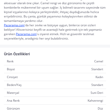
aksesuar olarak öne çıkar. Camel rengi ve düz görünümü ile çeşitli 
kombinlerle mükemmel bir uyum sağlar. İç bölmeli tasarımı sayesinde tüm 
kişisel eşyalarınızı kolayca yerleştirebilir, ihtiyaç duyduğunuzda hızlıca 
erişebilirsiniz. Bu çanta, günlük yaşamınızı kolaylaştırırken stilinizi de 
tamamlamaya yardımcı olur.
Pazarama.com
'da her zevke ve bütçeye uygun, binlerce ürün sizleri 
bekliyor! Alisverisinizi keyifli ve avantajli hale getirmek için tek yapmaniz 
gereken 
Pazarama.com
'u ziyaret etmek. Hizli ve güvenilir teslimat 
seçenekleriyle, aradiginiz her seyi bulabilirsiniz.
Ürün Özellikleri
Renk
Camel
Boyut
Standart
Cinsiyet
Kadın
Beden/Yaş
Standart
Materyal
Suni Deri
Ana Renk
Kahverengi
Görünüm
Düz