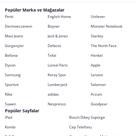
Popüler Marka ve Mağazalar
Penti
English Home
Unilever
Dermoeczanem
Boyner
Monster Notebook
Mavi Jeans
Jack & Jones
Stanley
Gürgençler
Defacto
The North Face
Bellona
Tefal
Henkel
Dyson
Loreal Paris
Apple
Samsung
Koray Spor
Lenovo
Sportive
Lumberjack
Salomon
Nike
adidas
Arzum
Suwen
Nespresso
Goodyear
Popüler Sayfalar
iPad
Bosch Dikey Süpürge
Kombi
Cep Telefonu