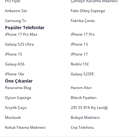
Ps5 Fiyat
Çamaşır Kurutma Makinesi
Ankastre Set
Fakir Dikey Süpürge
Samsung Tv
Fabrika Çanta
Popüler Telefonlar
iPhone 17 Pro Max
iPhone 17 Pro
Galaxy S25 Ultra
iPhone 13
iPhone 15
iPhone 17
Galaxy A56
Redmi 15C
iPhone 16e
Galaxy S25FE
Öne Çıkanlar
Pazarama Blog
Harem Altın
Dyson Süpürge
Bilezik Fiyatları
Arçelik Çaycı
205 55 R16 Kış Lastiği
Macbook
Bulaşık Makinesi
Koltuk Yıkama Makinesi
Cep Telefonu