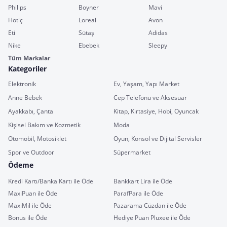
Philips
Boyner
Mavi
Hotiç
Loreal
Avon
Eti
Sütaş
Adidas
Nike
Ebebek
Sleepy
Tüm Markalar
Kategoriler
Elektronik
Ev, Yaşam, Yapı Market
Anne Bebek
Cep Telefonu ve Aksesuar
Ayakkabı, Çanta
Kitap, Kırtasiye, Hobi, Oyuncak
Kişisel Bakım ve Kozmetik
Moda
Otomobil, Motosiklet
Oyun, Konsol ve Dijital Servisler
Spor ve Outdoor
Süpermarket
Ödeme
Kredi Kartı/Banka Kartı ile Öde
Bankkart Lira ile Öde
MaxiPuan ile Öde
ParafPara ile Öde
MaxiMil ile Öde
Pazarama Cüzdan ile Öde
Bonus ile Öde
Hediye Puan Pluxee ile Öde