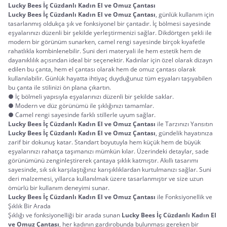
Lucky Bees İç Cüzdanlı Kadın El ve Omuz Çantası
Lucky Bees İç Cüzdanlı Kadın El ve Omuz Çantası
, günlük kullanım için 
tasarlanmış oldukça şık ve fonksiyonel bir çantadır. İç bölmesi sayesinde 
eşyalarınızı düzenli bir şekilde yerleştirmenizi sağlar. Dikdörtgen şekli ile 
modern bir görünüm sunarken, camel rengi sayesinde birçok kıyafetle 
rahatlıkla kombinlenebilir. Suni deri materyali ile hem estetik hem de 
dayanıklılık açısından ideal bir seçenektir. Kadınlar için özel olarak dizayn 
edilen bu çanta, hem el çantası olarak hem de omuz çantası olarak 
kullanılabilir. Günlük hayatta ihtiyaç duyduğunuz tüm eşyaları taşıyabilen 
bu çanta ile stilinizi ön plana çıkartın.
● İç bölmeli yapısıyla eşyalarınızı düzenli bir şekilde saklar.
● Modern ve düz görünümü ile şıklığınızı tamamlar.
● Camel rengi sayesinde farklı stillerle uyum sağlar.
Lucky Bees İç Cüzdanlı Kadın El ve Omuz Çantası
 ile Tarzınızı Yansıtın
Lucky Bees İç Cüzdanlı Kadın El ve Omuz Çantası
, gündelik hayatınıza 
zarif bir dokunuş katar. Standart boyutuyla hem küçük hem de büyük 
eşyalarınızı rahatça taşımanızı mümkün kılar. Üzerindeki detaylar, sade 
görünümünü zenginleştirerek çantaya şıklık katmıştır. Akıllı tasarımı 
sayesinde, sık sık karşılaştığınız karışıklıklardan kurtulmanızı sağlar. Suni 
deri malzemesi, yıllarca kullanılmak üzere tasarlanmıştır ve size uzun 
ömürlü bir kullanım deneyimi sunar.
Lucky Bees İç Cüzdanlı Kadın El ve Omuz Çantası
 ile Fonksiyonellik ve 
Şıklık Bir Arada
Şıklığı ve fonksiyonelliği bir arada sunan 
Lucky Bees İç Cüzdanlı Kadın El 
ve Omuz Çantası
, her kadının gardırobunda bulunması gereken bir 