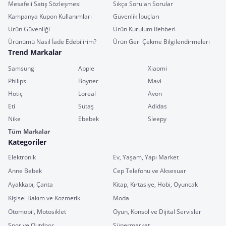
Mesafeli Satış Sözleşmesi
Sıkça Sorulan Sorular
Kampanya Kupon Kullanımları
Güvenlik İpuçları
Ürün Güvenliği
Ürün Kurulum Rehberi
Ürünümü Nasıl İade Edebilirim?
Ürün Geri Çekme Bilgilendirmeleri
Trend Markalar
Samsung
Apple
Xiaomi
Philips
Boyner
Mavi
Hotiç
Loreal
Avon
Eti
Sütaş
Adidas
Nike
Ebebek
Sleepy
Tüm Markalar
Kategoriler
Elektronik
Ev, Yaşam, Yapı Market
Anne Bebek
Cep Telefonu ve Aksesuar
Ayakkabı, Çanta
Kitap, Kırtasiye, Hobi, Oyuncak
Kişisel Bakım ve Kozmetik
Moda
Otomobil, Motosiklet
Oyun, Konsol ve Dijital Servisler
Spor ve Outdoor
Süpermarket