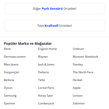
Diğer
Park Sensörü
Ürünleri
Tüm
Kraftvoll
Ürünleri
Popüler Marka ve Mağazalar
Penti
English Home
Unilever
Dermoeczanem
Boyner
Monster Notebook
Mavi Jeans
Jack & Jones
Stanley
Gürgençler
Defacto
The North Face
Bellona
Tefal
Henkel
Dyson
Loreal Paris
Apple
Samsung
Koray Spor
Lenovo
Sportive
Lumberjack
Salomon