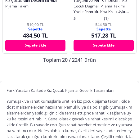
Kız Çocuk Mini Desenli Kırmızı
Tavşanlı ve Peri Kızı Desenli Kız
Pijama Takımı
Çocuk Düğmeli Pijama Takımı
Yazlık Pamuklu Kısa Kollu Uyku
Bantl
5
(1)
510,00 TL
544,50 TL
Sepette
Sepette
484,50 TL
517,28 TL
Sepete Ekle
Sepete Ekle
Toplam 20 / 2241 ürün
Fark Yaratan Kalitede Kız Çocuk Pijama, Gecelik Tasarımları
Yumuşak ve rahat kumaşlarla üretilen
kız çocuk pijama takımı
, cilde
dost malzemelerden hazırlanır. Pamuklu ya da polar gibi yumuşak m
alzemelerden yapıldığı için cilde temas ettiğinde rahatlık sağlar ve uy
ku kalitesini artırabilir. Genel olarak gevşek ve rahat kesimli olacak şe
kilde üretilir. Bu sayede çocuğun rahat hareket etmesine ve uyuması
na yardımcı olur. Nefes alabilen kumaş özellikleri sayesinde terlemey
i azaltarak çocuğun konforlu olmasına olanak tanır. Çeşitli renkleri, ta