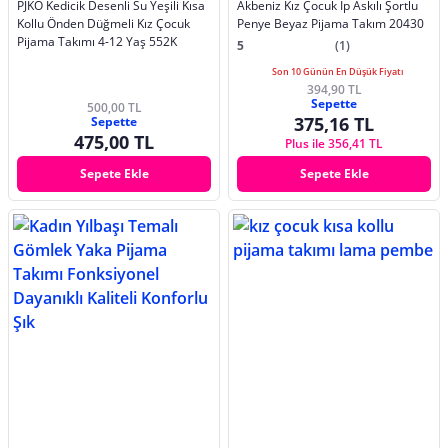
PJKÖ Kedicik Desenli Su Yeşili Kısa
Akbeniz Kız Çocuk İp Askılı Şortlu
Kollu Önden Düğmeli Kız Çocuk
Penye Beyaz Pijama Takım 20430
Pijama Takımı 4-12 Yaş 552K
5
(1)
Son 10 Günün En Düşük Fiyatı
394,90 TL
Sepette
500,00 TL
375,16 TL
Sepette
475,00 TL
Plus ile 356,41 TL
Sepete Ekle
Sepete Ekle