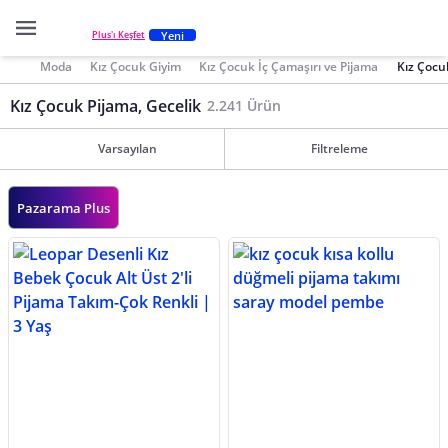
Yeni
Plus'ı Keşfet
Moda
Kız Çocuk Giyim
Kız Çocuk İç Çamaşırı ve Pijama
Kız Çocu
Kız Çocuk Pijama, Gecelik
2.241 Ürün
Varsayılan
Filtreleme
Pazarama Plus