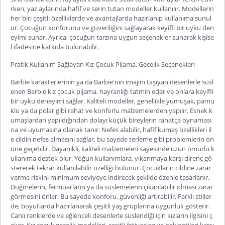
rken, yaz aylarında hafif ve serin tutan modeller kullanılır. Modellerin
her biri çeşitli özelliklerde ve avantajlarda hazırlanıp kullanıma sunul
ur. Çocuğun konforunu ve güvenliğini sağlayarak keyifli bir uyku den
eyimi sunar. Ayrıca, çocuğun tarzına uygun seçenekler sunarak kişise
l ifadesine katkıda bulunabilir.
Pratik Kullanım Sağlayan Kız Çocuk Pijama, Gecelik Seçenekleri
Barbie karakterlerinin ya da Barbie'nin imajını taşıyan desenlerle süsl
enen
Barbie kız çocuk pijama
, hayranlığı tatmin eder ve onlara keyifli
bir uyku deneyimi sağlar. Kaliteli modeller, genellikle yumuşak, pamu
klu ya da polar gibi rahat ve konforlu malzemelerden yapılır. Esnek k
umaşlardan yapıldığından dolayı küçük bireylerin rahatça oynaması
na ve uyumasına olanak tanır. Nefes alabilir, hafif kumaş özellikleri il
e cildin nefes almasını sağlar, bu sayede terleme gibi problemlerin ön
üne geçebilir. Dayanıklı, kaliteli malzemeleri sayesinde uzun ömürlü k
ullanıma destek olur. Yoğun kul
lanımlara, yıkanmaya karşı direnç gö
stererek tekrar kullanılabilir özelliği bulunur. Çocukların cildine zarar
verme riskini minimum seviyeye indirecek şekilde özenle tasarlanır.
Düğmelerin, fermuarların ya da süslemelerin çıkarılabilir olması zarar
görmesini önler. Bu sayede konforu, güvenliği artırabilir. Farklı stiller
de, boyutlarda hazırlanarak çeşitli yaş gruplarına uygunluk gösterir.
Canlı renklerde ve eğlenceli desenlerle süslendiği için kızların ilgisini ç
eker.
Kız çocuk gecelik modelleri
, çeşitli ih
tiyaçları ve beklentileri karşı