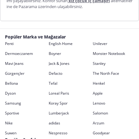
imi yaşayabilirsiniz. Konfor sunan
kız çocuk iç çamaşırı
alternatifler
ine de Pazarama üzerinden ulaşabilirsiniz.
Popüler Marka ve Mağazalar
Penti
English Home
Unilever
Dermoeczanem
Boyner
Monster Notebook
Mavi Jeans
Jack & Jones
Stanley
Gürgençler
Defacto
The North Face
Bellona
Tefal
Henkel
Dyson
Loreal Paris
Apple
Samsung
Koray Spor
Lenovo
Sportive
Lumberjack
Salomon
Nike
adidas
Arzum
Suwen
Nespresso
Goodyear