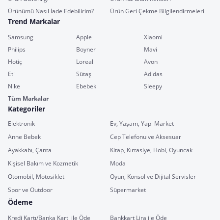
Ürünümü Nasıl İade Edebilirim?
Ürün Geri Çekme Bilgilendirmeleri
Trend Markalar
Samsung
Apple
Xiaomi
Philips
Boyner
Mavi
Hotiç
Loreal
Avon
Eti
Sütaş
Adidas
Nike
Ebebek
Sleepy
Tüm Markalar
Kategoriler
Elektronik
Ev, Yaşam, Yapı Market
Anne Bebek
Cep Telefonu ve Aksesuar
Ayakkabı, Çanta
Kitap, Kırtasiye, Hobi, Oyuncak
Kişisel Bakım ve Kozmetik
Moda
Otomobil, Motosiklet
Oyun, Konsol ve Dijital Servisler
Spor ve Outdoor
Süpermarket
Ödeme
Kredi Kartı/Banka Kartı ile Öde
Bankkart Lira ile Öde