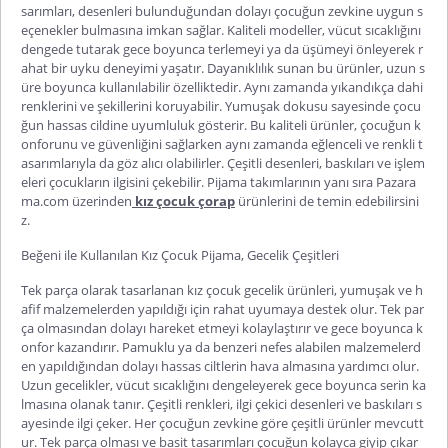
sarımları, desenleri bulunduğundan dolayı çocuğun zevkine uygun s
eçenekler bulmasına im
kan sağlar. Kaliteli modeller, vücut sıcaklığını
dengede tutarak gece boyunca terlemeyi ya da üşümeyi önleyerek r
ahat bir uyku deneyimi yaşatır. Dayanıklılık sunan bu ürünler, uzun s
üre boyunca kullanılabilir özelliktedir. Aynı zamanda yıkandıkça dahi
renklerini ve şekillerini koruyabilir. Yumuşak dokusu sayesinde çocu
ğun hassas cildine uyumluluk gösterir. Bu kaliteli ürünler, çocuğun k
onforunu ve güvenliğini sağlarken aynı zamanda eğlenceli ve renkli t
asarımlarıyla da göz alıcı olabilirler. Çeşitli desenle
ri, baskıları ve işlem
eleri çocukların ilgisini çekebilir. Pijama takımlarının yanı sıra Pazara
ma.com üzerinden
kız çocuk çorap
ürünlerini de temin edebilirsini
z.
Beğeni ile Kullanılan Kız Çocuk Pijama, Gecelik Çeşitleri
Tek parça olarak tasarlanan
kız çocuk gecelik
ürünleri, yumuşak ve h
afif malzemelerden yapıldığı için rahat uyumaya destek olur. Tek par
ça olmasından dolayı hareket etmeyi kolaylaştırır ve gece boyunca k
onfor kazandırır. Pamuklu ya da benzeri nefes alabilen malzemelerd
en yapıldığından dolayı hassas ciltlerin hava almasına yardımcı olur.
Uzun gecelikler, vücut sıcaklığını dengeleyerek gece boyunca serin ka
lmasına olanak tanır. Çeşitli renkleri, ilgi çekici desenleri ve baskıları s
ayesinde ilgi çeker. Her çocuğun zevkine göre çeşitli ür
ünler mevcutt
ur. Tek parça olması ve basit tasarımları çocuğun kolayca giyip çıkar