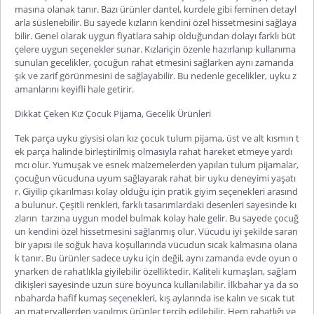
masına olanak tanır. Bazı ürünler dantel, kurdele gibi feminen detayl
arla süslenebilir. Bu sayede kızların kendini özel hissetmesini sağlaya
bilir. Genel olarak uygun fiyatlara sahip olduğundan dolayı farklı büt
çelere uygun seçenekler sunar. Kızlariçin özenle hazırlanıp kullanıma
sunulan gecelikler, çocuğun rahat etmesini sağlarken aynı zamanda
şık ve zarif görünmesini de sağlayabilir. Bu nedenle gecelikler, uyku z
amanlarını ke
yifli hale getirir.
Dikkat Çeken Kız Çocuk Pijama, Gecelik Ürünleri
Tek parça uyku giysisi olan
kız çocuk tulum pijama
, üst ve alt kısmın t
ek parça halinde birleştirilmiş olmasıyla rahat hareket etmeye yardı
mcı olur. Yumuşak ve esnek malzemelerden yapılan tulum pijamalar,
çocuğun vücuduna uyum sağlayarak rahat bir uyku deneyimi yaşatı
r. Giyilip çıkarılması kolay olduğu için pratik giyim seçenekleri arasınd
a bulunur. Çeşitli renkleri, farklı tasarımlardaki desenleri sayesinde kı
zların tarzına uygun model bulmak kolay hale gelir. Bu sayede çocuğ
un kendini özel hissetmesini sağlanmış olur. Vücudu iyi şe
kilde saran
bir yapısı ile soğuk hava koşullarında vücudun sıcak kalmasına olana
k tanır. Bu ürünler sadece uyku için değil, aynı zamanda evde oyun o
ynarken de rahatlıkla giyilebilir özelliktedir. Kaliteli kumaşları, sağlam
dikişleri sayesinde uzun süre boyunca kullanılabilir. İlkbahar ya da so
nbaharda hafif kumaş seçenekleri, kış aylarında ise kalın ve sıcak tut
an materyallerden yapılmış ürünler tercih edilebilir. Hem rahatlığı ve