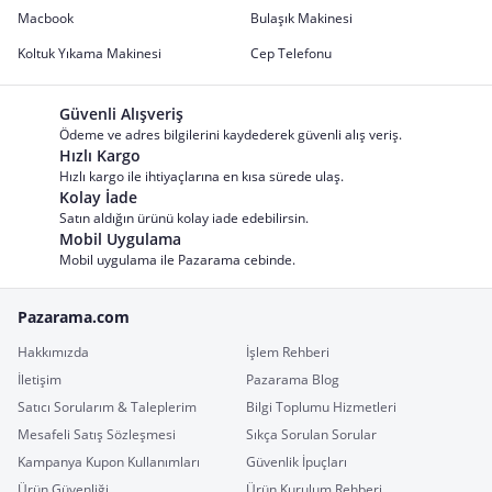
Macbook
Bulaşık Makinesi
Koltuk Yıkama Makinesi
Cep Telefonu
Güvenli Alışveriş
Ödeme ve adres bilgilerini kaydederek güvenli alış veriş.
Hızlı Kargo
Hızlı kargo ile ihtiyaçlarına en kısa sürede ulaş.
Kolay İade
Satın aldığın ürünü kolay iade edebilirsin.
Mobil Uygulama
Mobil uygulama ile Pazarama cebinde.
Pazarama.com
Hakkımızda
İşlem Rehberi
İletişim
Pazarama Blog
Satıcı Sorularım & Taleplerim
Bilgi Toplumu Hizmetleri
Mesafeli Satış Sözleşmesi
Sıkça Sorulan Sorular
Kampanya Kupon Kullanımları
Güvenlik İpuçları
Ürün Güvenliği
Ürün Kurulum Rehberi