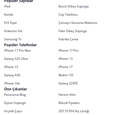
Popüler Sayfalar
iPad
Bosch Dikey Süpürge
Kombi
Cep Telefonu
Ps5 Fiyat
Çamaşır Kurutma Makinesi
Ankastre Set
Fakir Dikey Süpürge
Samsung Tv
Fabrika Çanta
Popüler Telefonlar
iPhone 17 Pro Max
iPhone 17 Pro
Galaxy S25 Ultra
iPhone 13
iPhone 15
iPhone 17
Galaxy A56
Redmi 15C
iPhone 16e
Galaxy S25FE
Öne Çıkanlar
Pazarama Blog
Harem Altın
Dyson Süpürge
Bilezik Fiyatları
Arçelik Çaycı
205 55 R16 Kış Lastiği