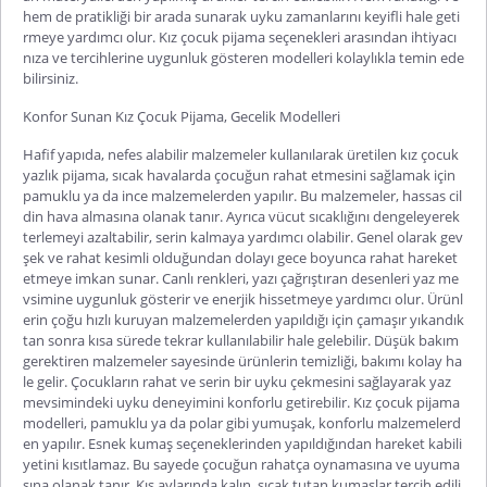
hem de pratikliği bir arada sunarak uyku zamanlarını keyifli hale geti
rmeye y
ardımcı olur.
Kız çocuk pijama
seçenekleri arasından ihtiyacı
nıza ve tercihlerine uygunluk gösteren modelleri kolaylıkla temin ede
bilirsiniz.
Konfor Sunan Kız Çocuk Pijama, Gecelik Modelleri
Hafif yapıda, nefes alabilir malzemeler kullanılarak üretilen
kız çocuk
yazlık pijama
, sıcak havalarda çocuğun rahat etmesini sağlamak için
pamuklu ya da ince malzemelerden yapılır. Bu malzemeler, hassas cil
din hava almasına olanak tanır. Ayrıca vücut sıcaklığını dengeleyerek
terlemeyi azaltabilir, serin kalmaya yardımcı olabilir. Genel olarak gev
şek ve rahat kesimli olduğundan dolayı gece boyunca rahat hareket
etmeye imkan sunar. Canlı renkleri, yazı çağrıştıran desenleri yaz me
vsimine uygunluk gösterir ve enerjik hissetmeye yardımcı olur. Ürünl
erin çoğu hızlı kuruya
n malzemelerden yapıldığı için çamaşır yıkandık
tan sonra kısa sürede tekrar kullanılabilir hale gelebilir. Düşük bakım
gerektiren malzemeler sayesinde ürünlerin temizliği, bakımı kolay ha
le gelir. Çocukların rahat ve serin bir uyku çekmesini sağlayarak yaz
mevsimindeki uyku deneyimini konforlu getirebilir.
Kız çocuk pijama
modelleri
, pamuklu ya da polar gibi yumuşak, konforlu malzemelerd
en yapılır. Esnek kumaş seçeneklerinden yapıldığından hareket kabili
yetini kısıtlamaz. Bu sayede çocuğun rahatça oynamasın
a ve uyuma
sına olanak tanır. Kış aylarında kalın, sıcak tutan kumaşlar tercih edili