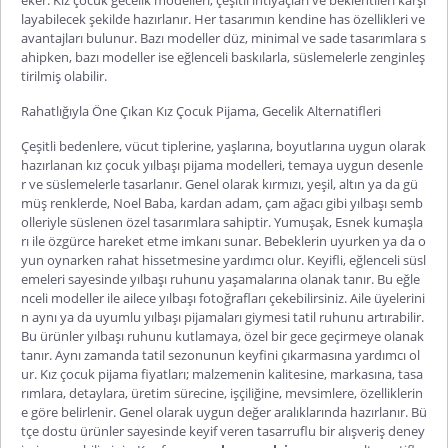
layabilecek şekilde hazırlanır. Her tasarımın kendine has özellikleri ve
avantajları bulunur. Bazı modeller düz, minimal ve sade tasarımlara s
ahipken, bazı modeller ise eğlenceli baskılarla, süslemelerle zenginleş
tirilmiş olabilir.
Rahatlığıyla Öne Çıkan Kız Çocuk Pijama, Gecelik Alternatifleri
Çeşitli bedenlere, vücut tiplerine, yaşlarına, boyutlarına uygun olarak
hazırlanan
kız çocuk yılbaşı pijama
modelleri, temaya uygun desenle
r ve süslemelerle tasarlanır. Genel olarak kırmızı, yeşil, altın ya da gü
müş renklerde, Noel Baba, kardan adam, çam ağacı gibi yılbaşı semb
olleriyle süslenen özel tasarımlara sahiptir. Yumuşak, Esnek kumaşla
rı ile özgürce hareket etme imkanı sunar. Bebeklerin uyurken ya da o
yun oynarken rahat hissetmesine yardımcı olur. Keyifli, eğlenceli süsl
emeleri sayesinde yılbaşı ruhunu yaşamalarına olanak tanır. Bu eğle
nceli modeller ile ailece yılbaşı fotoğrafla
rı çekebilirsiniz. Aile üyelerini
n aynı ya da uyumlu yılbaşı pijamaları giymesi tatil ruhunu artırabilir.
Bu ürünler yılbaşı ruhunu kutlamaya, özel bir gece geçirmeye olanak
tanır. Aynı zamanda tatil sezonunun keyfini çıkarmasına yardımcı ol
ur.
Kız çocuk pijama fiyatları
; malzemenin kalitesine, markasına, tasa
rımlara, detaylara, üretim sürecine, işçiliğine, mevsimlere, özelliklerin
e göre belirlenir. Genel olarak uygun değer aralıklarında hazırlanır. Bü
tçe dostu ürünler sayesinde keyif veren tasarruflu bir a
lışveriş deney