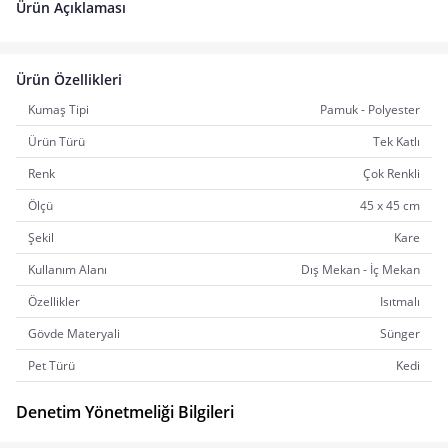
Ürün Açıklaması
Ürün Özellikleri
Kumaş Tipi
Pamuk - Polyester
Ürün Türü
Tek Katlı
Renk
Çok Renkli
Ölçü
45 x 45 cm
Şekil
Kare
Kullanım Alanı
Dış Mekan - İç Mekan
Özellikler
Isıtmalı
Gövde Materyali
Sünger
Pet Türü
Kedi
Denetim Yönetmeliği Bilgileri