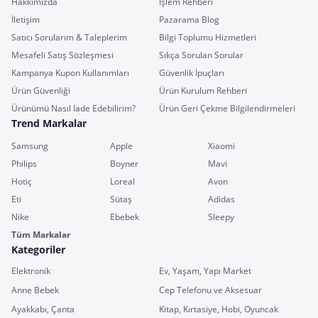
Hakkımızda
İşlem Rehberi
İletişim
Pazarama Blog
Satıcı Sorularım & Taleplerim
Bilgi Toplumu Hizmetleri
Mesafeli Satış Sözleşmesi
Sıkça Sorulan Sorular
Kampanya Kupon Kullanımları
Güvenlik İpuçları
Ürün Güvenliği
Ürün Kurulum Rehberi
Ürünümü Nasıl İade Edebilirim?
Ürün Geri Çekme Bilgilendirmeleri
Trend Markalar
Samsung
Apple
Xiaomi
Philips
Boyner
Mavi
Hotiç
Loreal
Avon
Eti
Sütaş
Adidas
Nike
Ebebek
Sleepy
Tüm Markalar
Kategoriler
Elektronik
Ev, Yaşam, Yapı Market
Anne Bebek
Cep Telefonu ve Aksesuar
Ayakkabı, Çanta
Kitap, Kırtasiye, Hobi, Oyuncak