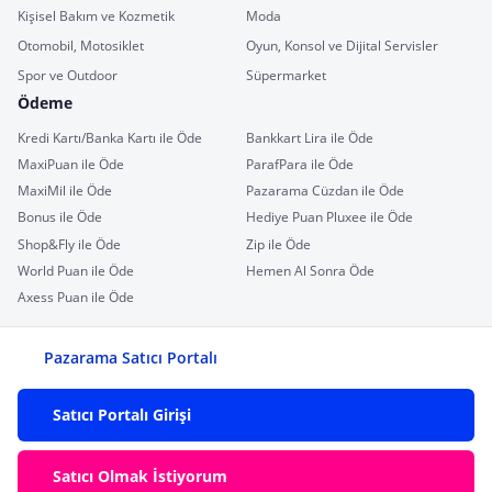
Kişisel Bakım ve Kozmetik
Moda
Otomobil, Motosiklet
Oyun, Konsol ve Dijital Servisler
Spor ve Outdoor
Süpermarket
Ödeme
Kredi Kartı/Banka Kartı ile Öde
Bankkart Lira ile Öde
MaxiPuan ile Öde
ParafPara ile Öde
MaxiMil ile Öde
Pazarama Cüzdan ile Öde
Bonus ile Öde
Hediye Puan Pluxee ile Öde
Shop&Fly ile Öde
Zip ile Öde
World Puan ile Öde
Hemen Al Sonra Öde
Axess Puan ile Öde
Pazarama Satıcı Portalı
Satıcı Portalı Girişi
Satıcı Olmak İstiyorum