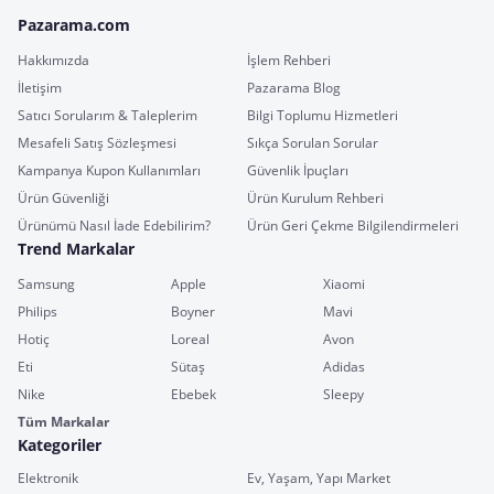
Pazarama.com
Hakkımızda
İşlem Rehberi
İletişim
Pazarama Blog
Satıcı Sorularım & Taleplerim
Bilgi Toplumu Hizmetleri
Mesafeli Satış Sözleşmesi
Sıkça Sorulan Sorular
Kampanya Kupon Kullanımları
Güvenlik İpuçları
Ürün Güvenliği
Ürün Kurulum Rehberi
Ürünümü Nasıl İade Edebilirim?
Ürün Geri Çekme Bilgilendirmeleri
Trend Markalar
Samsung
Apple
Xiaomi
Philips
Boyner
Mavi
Hotiç
Loreal
Avon
Eti
Sütaş
Adidas
Nike
Ebebek
Sleepy
Tüm Markalar
Kategoriler
Elektronik
Ev, Yaşam, Yapı Market