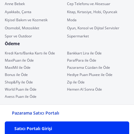
Anne Bebek
Cep Telefonu ve Aksesuar
Ayakkabı, Çanta
Kitap, Kırtasiye, Hobi, Oyuncak
Kişisel Bakım ve Kozmetik
Moda
Otomobil, Motosiklet
Oyun, Konsol ve Dijital Servisler
Spor ve Outdoor
Süpermarket
Ödeme
Kredi Kartı/Banka Kartı ile Öde
Bankkart Lira ile Öde
MaxiPuan ile Öde
ParafPara ile Öde
MaxiMil ile Öde
Pazarama Cüzdan ile Öde
Bonus ile Öde
Hediye Puan Pluxee ile Öde
Shop&Fly ile Öde
Zip ile Öde
World Puan ile Öde
Hemen Al Sonra Öde
Axess Puan ile Öde
Pazarama Satıcı Portalı
Satıcı Portalı Girişi