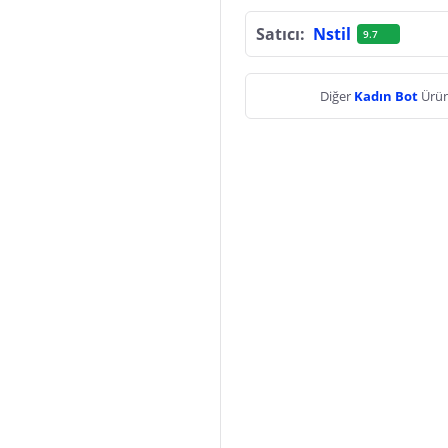
Satıcı:
Nstil
9.7
Diğer
Kadın Bot
Ürün