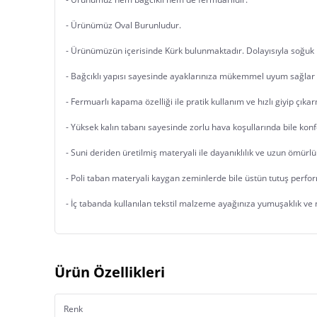
- Ürünümüz Oval Burunludur.
- Ürünümüzün içerisinde Kürk bulunmaktadır. Dolayısıyla soğuk 
- Bağcıklı yapısı sayesinde ayaklarınıza mükemmel uyum sağlar
- Fermuarlı kapama özelliği ile pratik kullanım ve hızlı giyip çıka
- Yüksek kalın tabanı sayesinde zorlu hava koşullarında bile kon
- Suni deriden üretilmiş materyali ile dayanıklılık ve uzun ömürlü
- Poli taban materyali kaygan zeminlerde bile üstün tutuş perfor
- İç tabanda kullanılan tekstil malzeme ayağınıza yumuşaklık ve ne
Ürün Özellikleri
Renk