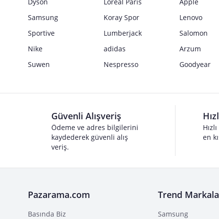
Dyson
Loreal Paris
Apple
Samsung
Koray Spor
Lenovo
Sportive
Lumberjack
Salomon
Nike
adidas
Arzum
Suwen
Nespresso
Goodyear
Güvenli Alışveriş
Hız
Ödeme ve adres bilgilerini
Hızlı
kaydederek güvenli alış
en kı
veriş.
Pazarama.com
Trend Markala
Basında Biz
Samsung