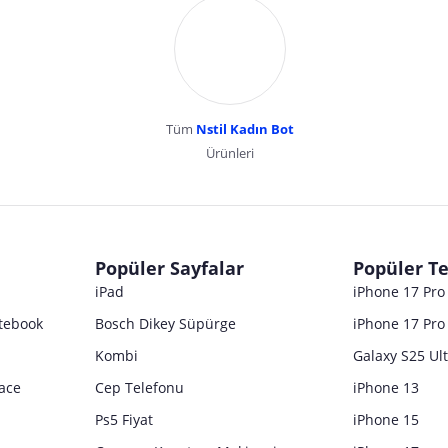
Tüm
Nstil Kadın Bot
Ürünleri
dır. Pazarama, bu içeriklerden dolayı herhangi bir sorumluluk kabul etmemektedir.
Popüler Sayfalar
Popüler Te
iPad
iPhone 17 Pr
tebook
Bosch Dikey Süpürge
iPhone 17 Pro
Kombi
Galaxy S25 Ul
ace
Cep Telefonu
iPhone 13
Ps5 Fiyat
iPhone 15