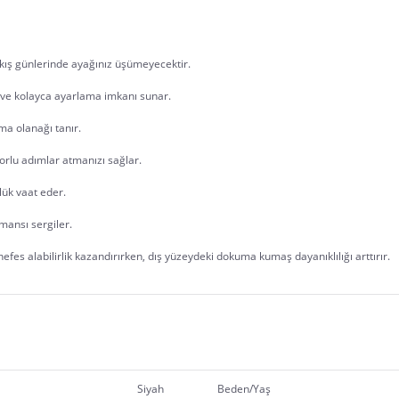
kış günlerinde ayağınız üşümeyecektir. 
 ve kolayca ayarlama imkanı sunar.
rma olanağı tanır.
forlu adımlar atmanızı sağlar.
lük vaat eder.
mansı sergiler.
fes alabilirlik kazandırırken, dış yüzeydeki dokuma kumaş dayanıklılığı arttırır. 
Siyah
Beden/Yaş