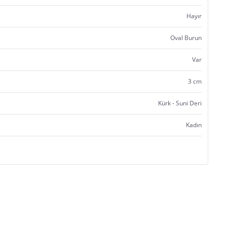
Hayır
Oval Burun
Var
3 cm
Kürk - Suni Deri
Kadın
Satıcı bilgi girişi yapmamıştır.