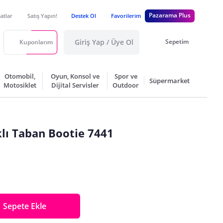
Pazarama Plus
satlar
Satış Yapın!
Destek Ol
Favorilerim
Giriş Yap / Üye Ol
Sepetim
Kuponlarım
Otomobil,
Oyun, Konsol ve
Spor ve
Süpermarket
Motosiklet
Dijital Servisler
Outdoor
klı Taban Bootie 7441
Sepete Ekle