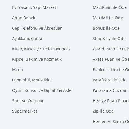
Ev, Yaşam, Yapı Market
MaxiPuan ile Öde
Anne Bebek
MaxiMil ile Öde
Cep Telefonu ve Aksesuar
Bonus ile Öde
Ayakkabı, Çanta
Shop&Fly ile Öde
Kitap, Kırtasiye, Hobi, Oyuncak
World Puan ile Öd
Kişisel Bakım ve Kozmetik
Axess Puan ile Öd
Moda
Bankkart Lira ile 
Otomobil, Motosiklet
ParafPara ile Öde
Oyun, Konsol ve Dijital Servisler
Pazarama Cüzdan 
Spor ve Outdoor
Hediye Puan Pluxe
Süpermarket
Zip ile Öde
Hemen Al Sonra Ö