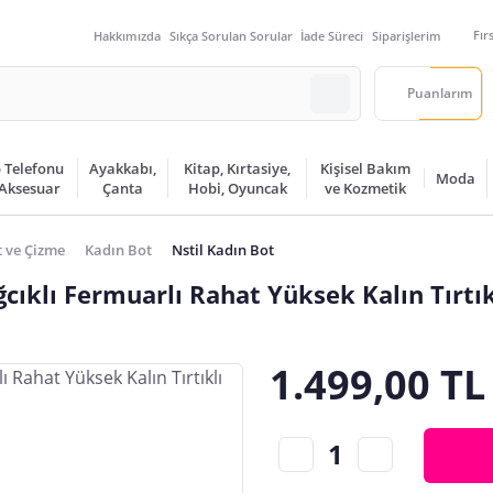
Fır
Hakkımızda
Sıkça Sorulan Sorular
İade Süreci
Siparişlerim
Puanlarım
 Telefonu
Ayakkabı,
Kitap, Kırtasiye,
Kişisel Bakım
Moda
 Aksesuar
Çanta
Hobi, Oyuncak
ve Kozmetik
 ve Çizme
Kadın Bot
Nstil Kadın Bot
cıklı Fermuarlı Rahat Yüksek Kalın Tırtı
1.499,00 TL