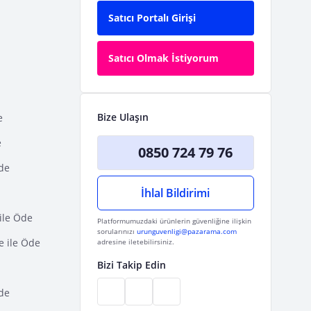
Satıcı Portalı Girişi
Satıcı Olmak İstiyorum
Bize Ulaşın
e
e
0850 724 79 76
Öde
İhlal Bildirimi
ile Öde
Platformumuzdaki ürünlerin güvenliğine ilişkin
sorularınızı
urunguvenligi@pazarama.com
e ile Öde
adresine iletebilirsiniz.
Bizi Takip Edin
de