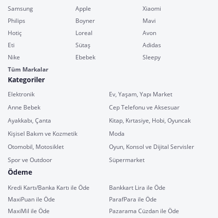
Samsung
Apple
Xiaomi
Philips
Boyner
Mavi
Hotiç
Loreal
Avon
Eti
Sütaş
Adidas
Nike
Ebebek
Sleepy
Tüm Markalar
Kategoriler
Elektronik
Ev, Yaşam, Yapı Market
Anne Bebek
Cep Telefonu ve Aksesuar
Ayakkabı, Çanta
Kitap, Kırtasiye, Hobi, Oyuncak
Kişisel Bakım ve Kozmetik
Moda
Otomobil, Motosiklet
Oyun, Konsol ve Dijital Servisler
Spor ve Outdoor
Süpermarket
Ödeme
Kredi Kartı/Banka Kartı ile Öde
Bankkart Lira ile Öde
MaxiPuan ile Öde
ParafPara ile Öde
MaxiMil ile Öde
Pazarama Cüzdan ile Öde