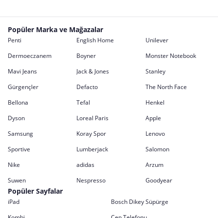
Popüler Marka ve Mağazalar
Penti
English Home
Unilever
Dermoeczanem
Boyner
Monster Notebook
Mavi Jeans
Jack & Jones
Stanley
Gürgençler
Defacto
The North Face
Bellona
Tefal
Henkel
Dyson
Loreal Paris
Apple
Samsung
Koray Spor
Lenovo
Sportive
Lumberjack
Salomon
Nike
adidas
Arzum
Suwen
Nespresso
Goodyear
Popüler Sayfalar
iPad
Bosch Dikey Süpürge
Kombi
Cep Telefonu