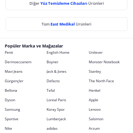
Diğer
Yüz Temizleme Cihazları
Ürünleri
Tüm
East Medikal
Ürünleri
Popüler Marka ve Mağazalar
Penti
English Home
Unilever
Dermoeczanem
Boyner
Monster Notebook
Mavi Jeans
Jack & Jones
Stanley
Gürgençler
Defacto
The North Face
Bellona
Tefal
Henkel
Dyson
Loreal Paris
Apple
Samsung
Koray Spor
Lenovo
Sportive
Lumberjack
Salomon
Nike
adidas
Arzum