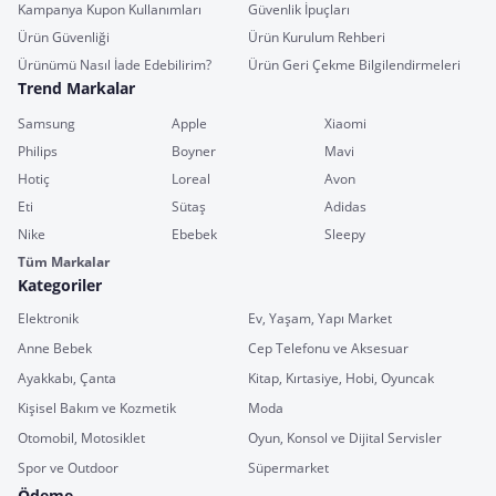
Kampanya Kupon Kullanımları
Güvenlik İpuçları
Ürün Güvenliği
Ürün Kurulum Rehberi
Ürünümü Nasıl İade Edebilirim?
Ürün Geri Çekme Bilgilendirmeleri
Trend Markalar
Samsung
Apple
Xiaomi
Philips
Boyner
Mavi
Hotiç
Loreal
Avon
Eti
Sütaş
Adidas
Nike
Ebebek
Sleepy
Tüm Markalar
Kategoriler
Elektronik
Ev, Yaşam, Yapı Market
Anne Bebek
Cep Telefonu ve Aksesuar
Ayakkabı, Çanta
Kitap, Kırtasiye, Hobi, Oyuncak
Kişisel Bakım ve Kozmetik
Moda
Otomobil, Motosiklet
Oyun, Konsol ve Dijital Servisler
Spor ve Outdoor
Süpermarket
Ödeme