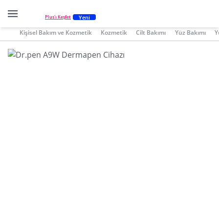
Yeni
Plus'ı Keşfet
Kişisel Bakım ve Kozmetik
Kozmetik
Cilt Bakımı
Yüz Bakımı
Y