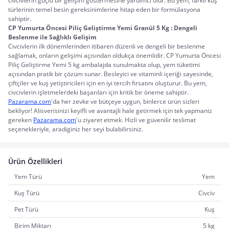
civcivlerin güçlü bir gelişim göstermesine yardımcı olur. Bu yem, farklı kuş 
türlerinin temel besin gereksinimlerine hitap eden bir formülasyona 
sahiptir.
CP Yumurta Öncesi Piliç Geliştirme Yemi Granül 5 Kg : Dengeli 
Beslenme ile Sağlıklı Gelişim
Civcivlerin ilk dönemlerinden itibaren düzenli ve dengeli bir beslenme 
sağlamak, onların gelişimi açısından oldukça önemlidir. CP Yumurta Öncesi 
Piliç Geliştirme Yemi 5 kg ambalajda sunulmakta olup, yem tüketimi 
açısından pratik bir çözüm sunar. Besleyici ve vitaminli içeriği sayesinde, 
çiftçiler ve kuş yetiştiricileri için en iyi tercih fırsatını oluşturur. Bu yem, 
civcivlerin işletmelerdeki başarıları için kritik bir öneme sahiptir.
Pazarama.com
'da her zevke ve bütçeye uygun, binlerce ürün sizleri 
bekliyor! Alisverisinizi keyifli ve avantajli hale getirmek için tek yapmaniz 
gereken 
Pazarama.com
'u ziyaret etmek. Hizli ve güvenilir teslimat 
seçenekleriyle, aradiginiz her seyi bulabilirsiniz.
Ürün Özellikleri
Yem Türü
Yem
Kuş Türü
Civciv
Pet Türü
Kuş
Birim Miktarı
5 kg