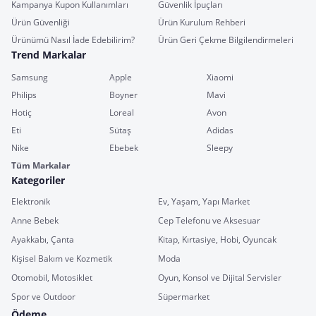
Kampanya Kupon Kullanımları
Güvenlik İpuçları
Ürün Güvenliği
Ürün Kurulum Rehberi
Ürünümü Nasıl İade Edebilirim?
Ürün Geri Çekme Bilgilendirmeleri
Trend Markalar
Samsung
Apple
Xiaomi
Philips
Boyner
Mavi
Hotiç
Loreal
Avon
Eti
Sütaş
Adidas
Nike
Ebebek
Sleepy
Tüm Markalar
Kategoriler
Elektronik
Ev, Yaşam, Yapı Market
Anne Bebek
Cep Telefonu ve Aksesuar
Ayakkabı, Çanta
Kitap, Kırtasiye, Hobi, Oyuncak
Kişisel Bakım ve Kozmetik
Moda
Otomobil, Motosiklet
Oyun, Konsol ve Dijital Servisler
Spor ve Outdoor
Süpermarket
Ödeme