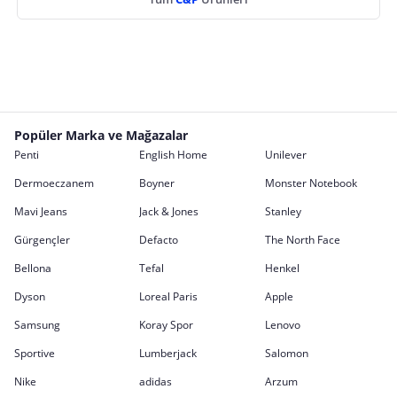
Popüler Marka ve Mağazalar
Penti
English Home
Unilever
Dermoeczanem
Boyner
Monster Notebook
Mavi Jeans
Jack & Jones
Stanley
Gürgençler
Defacto
The North Face
Bellona
Tefal
Henkel
Dyson
Loreal Paris
Apple
Samsung
Koray Spor
Lenovo
Sportive
Lumberjack
Salomon
Nike
adidas
Arzum