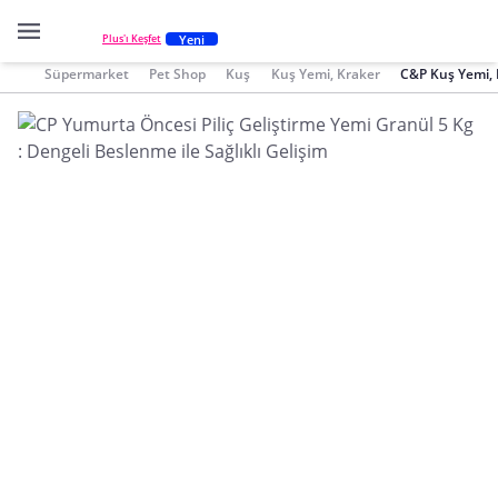
Yeni
Plus'ı Keşfet
Süpermarket
Pet Shop
Kuş
Kuş Yemi, Kraker
C&P Kuş Yemi, 