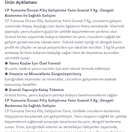
Ürün Açıklaması
CP Yumurta Öncesi Piliç Geliştirme Yemi Granül 5 Kg : Dengeli 
Beslenme ile Sağlıklı Gelişim
CP Yumurta Öncesi Piliç Geliştirme Yemi Granül 5 Kg, civcivlerin gelişim 
sürecinde ihtiyaç duyduğu tüm besin ögelerini ihtiva etmektedir. Vitaminli 
yapısıyla, yavru kuşların güçlü bir şekilde büyümelerine yardımcı olur. 
Granül formu sayesinde kolayca tüketilen bu yem, civcivlerin sağlıklı bir 
gelişim göstermesine olanak tanır. Yüksek kalite içeriği ve dengeli besin 
profili ile çiftçiler ve tavuk yetiştiricileri için ideal bir tercihtir. 5 kg'lık pratik 
ambalajı ile hem kullanım kolaylığı sağlar hem de depolama açısından 
verimlilik sunar.
●
Yavru Kuşlar İçin Özel Formül
Bu yem, sadece yavru civcivler için özel olarak formüle edilmiştir.
●
Vitamin ve Minerallerle Zenginleştirilmiş
İçeriğindeki vitaminler ve mineraller, civcivlerin gelişimlerine katkıda
bulunmayı hedefler.
●
Granül Yapısıyla Kolay Tüketim
Granül formu, yavru kuşların yemeyi kolayca benimsemelerini sağlar.
CP Yumurta Öncesi Piliç Geliştirme Yemi Granül 5 Kg : Dengeli 
Beslenme ile Sağlıklı Gelişim
CP Yumurta Öncesi Piliç Geliştirme Yemi, özellikle civcivlerin beslenme 
ihtiyaçlarını karşılamak için geliştirilmiştir. Yavru kuşların sağlıklı bir şekilde 
büyümelerini sağlamak amacıyla tasarlanan bu yem, dengeli beslenme 
sunar. Ürün, içeriğindeki vitamin ve destekleyici bileşenler sayesinde, 