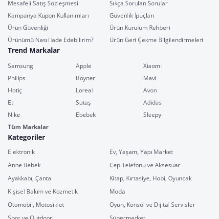
Mesafeli Satış Sözleşmesi
Sıkça Sorulan Sorular
Kampanya Kupon Kullanımları
Güvenlik İpuçları
Ürün Güvenliği
Ürün Kurulum Rehberi
Ürünümü Nasıl İade Edebilirim?
Ürün Geri Çekme Bilgilendirmeleri
Trend Markalar
Samsung
Apple
Xiaomi
Philips
Boyner
Mavi
Hotiç
Loreal
Avon
Eti
Sütaş
Adidas
Nike
Ebebek
Sleepy
Tüm Markalar
Kategoriler
Elektronik
Ev, Yaşam, Yapı Market
Anne Bebek
Cep Telefonu ve Aksesuar
Ayakkabı, Çanta
Kitap, Kırtasiye, Hobi, Oyuncak
Kişisel Bakım ve Kozmetik
Moda
Otomobil, Motosiklet
Oyun, Konsol ve Dijital Servisler
Spor ve Outdoor
Süpermarket