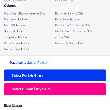
Ödeme
Kredi Kartı/Banka Kartı ile Öde
Bankkart Lira ile Öde
MaxiPuan ile Öde
ParafPara ile Öde
MaxiMil ile Öde
Pazarama Cüzdan ile Öde
Bonus ile Öde
Hediye Puan Pluxee ile Öde
Shop&Fly ile Öde
Zip ile Öde
World Puan ile Öde
Hemen Al Sonra Öde
Axess Puan ile Öde
Pazarama Satıcı Portalı
Satıcı Portalı Girişi
Satıcı Olmak İstiyorum
Bize Ulaşın