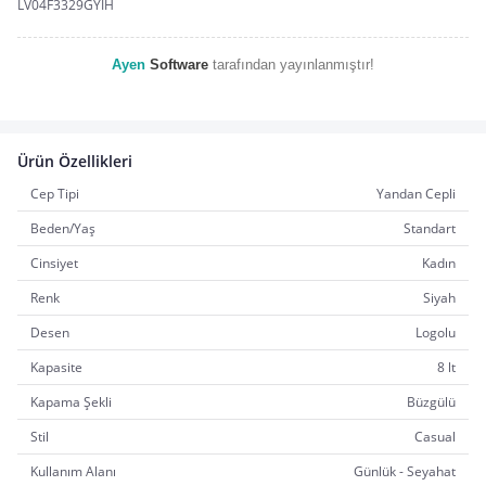
LV04F3329GYIH
Ayen
Software
 tarafından yayınlanmıştır!
Ürün Özellikleri
Cep Tipi
Yandan Cepli
Beden/Yaş
Standart
Cinsiyet
Kadın
Renk
Siyah
Desen
Logolu
Kapasite
8 lt
Kapama Şekli
Büzgülü
Stil
Casual
Kullanım Alanı
Günlük - Seyahat