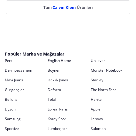
Tüm
Calvin Klein
Ürünleri
Popüler Marka ve Mağazalar
Penti
English Home
Unilever
Dermoeczanem
Boyner
Monster Notebook
Mavi Jeans
Jack & Jones
Stanley
Gürgençler
Defacto
The North Face
Bellona
Tefal
Henkel
Dyson
Loreal Paris
Apple
Samsung
Koray Spor
Lenovo
Sportive
Lumberjack
Salomon