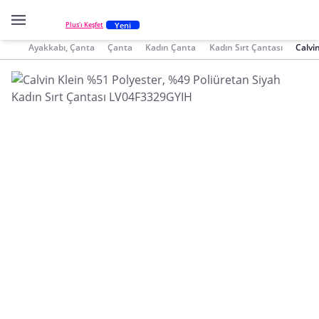
Yeni
Plus'ı Keşfet
Ayakkabı, Çanta
Çanta
Kadın Çanta
Kadın Sırt Çantası
Calvi