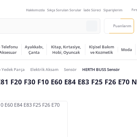
Fır
Hakkımızda
Sıkça Sorulan Sorular
İade Süreci
Siparişlerim
Puanlarım
 Telefonu
Ayakkabı,
Kitap, Kırtasiye,
Kişisel Bakım
Moda
 Aksesuar
Çanta
Hobi, Oyuncak
ve Kozmetik
 Yedek Parça
Elektrik Aksam
Sensör
HERTH BUSS Sensör
1 F20 F30 F10 E60 E84 E83 F25 F26 E70 