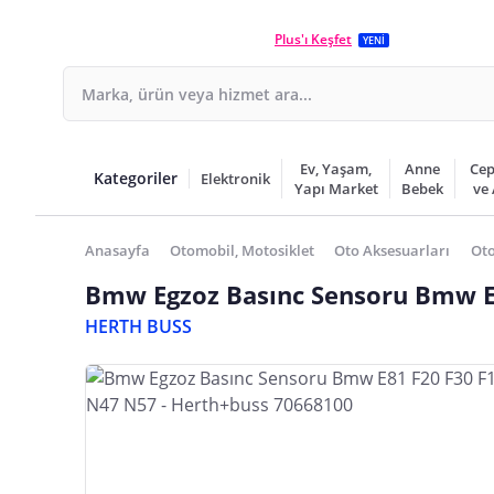
Plus'ı Keşfet
YENİ
Ev, Yaşam,
Anne
Cep
Kategoriler
Elektronik
Yapı Market
Bebek
ve
Anasayfa
Otomobil, Motosiklet
Oto Aksesuarları
Oto
Bmw Egzoz Basınc Sensoru Bmw E8
HERTH BUSS