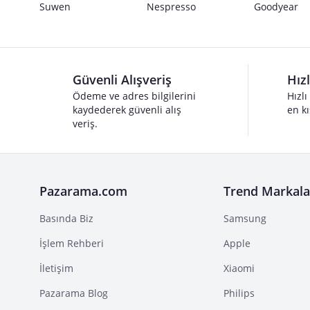
Suwen
Nespresso
Goodyear
Güvenli Alışveriş
Hız
Ödeme ve adres bilgilerini
Hızlı
kaydederek güvenli alış
en kı
veriş.
Pazarama.com
Trend Markala
Basında Biz
Samsung
İşlem Rehberi
Apple
İletişim
Xiaomi
Pazarama Blog
Philips