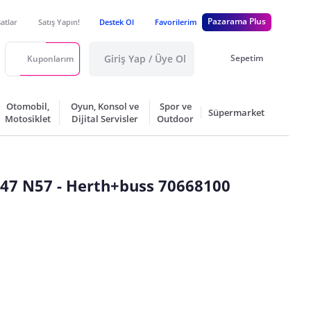
Pazarama Plus
satlar
Satış Yapın!
Destek Ol
Favorilerim
Giriş Yap / Üye Ol
Sepetim
Kuponlarım
Otomobil,
Oyun, Konsol ve
Spor ve
Süpermarket
Motosiklet
Dijital Servisler
Outdoor
N47 N57 - Herth+buss 70668100