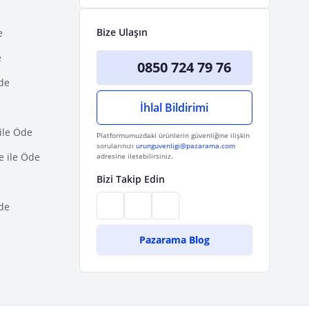
Bize Ulaşın
e
e
0850 724 79 76
Öde
İhlal Bildirimi
ile Öde
Platformumuzdaki ürünlerin güvenliğine ilişkin
sorularınızı
urunguvenligi@pazarama.com
e ile Öde
adresine iletebilirsiniz.
Bizi Takip Edin
de
Pazarama Blog