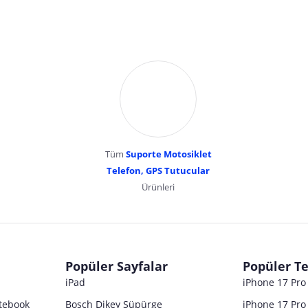
Tüm
Suporte Motosiklet
Telefon, GPS Tutucular
Ürünleri
dır. Pazarama, bu içeriklerden dolayı herhangi bir sorumluluk kabul etmemektedir.
Popüler Sayfalar
Popüler Te
iPad
iPhone 17 Pr
tebook
Bosch Dikey Süpürge
iPhone 17 Pro