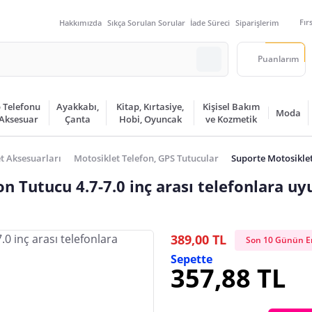
Fır
Hakkımızda
Sıkça Sorulan Sorular
İade Süreci
Siparişlerim
Puanlarım
 Telefonu
Ayakkabı,
Kitap, Kırtasiye,
Kişisel Bakım
Moda
 Aksesuar
Çanta
Hobi, Oyuncak
ve Kozmetik
t Aksesuarları
Motosiklet Telefon, GPS Tutucular
Suporte Motosiklet
on Tutucu 4.7-7.0 inç arası telefonlara u
389,00 TL
Son 10 Günün En
Sepette
357,88 TL