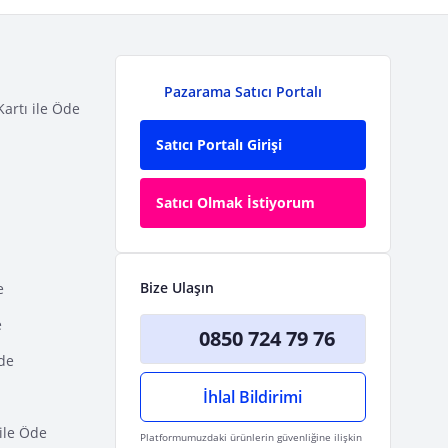
Pazarama Satıcı Portalı
Kartı ile Öde
Satıcı Portalı Girişi
Satıcı Olmak İstiyorum
Bize Ulaşın
e
e
0850 724 79 76
Öde
İhlal Bildirimi
ile Öde
Platformumuzdaki ürünlerin güvenliğine ilişkin