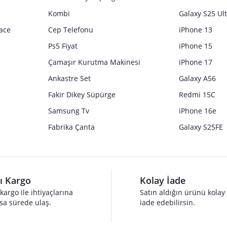
Kombi
Galaxy S25 Ul
ace
Cep Telefonu
iPhone 13
Ps5 Fiyat
iPhone 15
Çamaşır Kurutma Makinesi
iPhone 17
Ankastre Set
Galaxy A56
Fakir Dikey Süpürge
Redmi 15C
Samsung Tv
iPhone 16e
Fabrika Çanta
Galaxy S25FE
lı Kargo
Kolay İade
 kargo ile ihtiyaçlarına
Satın aldığın ürünü kolay
sa sürede ulaş.
iade edebilirsin.