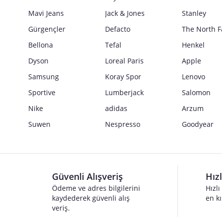
Mavi Jeans
Jack & Jones
Stanley
Gürgençler
Defacto
The North F
Bellona
Tefal
Henkel
Dyson
Loreal Paris
Apple
Samsung
Koray Spor
Lenovo
Sportive
Lumberjack
Salomon
Nike
adidas
Arzum
Suwen
Nespresso
Goodyear
Güvenli Alışveriş
Hız
Ödeme ve adres bilgilerini
Hızlı
kaydederek güvenli alış
en kı
veriş.