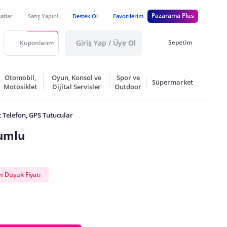
Pazarama Plus
satlar
Satış Yapın!
Destek Ol
Favorilerim
Giriş Yap / Üye Ol
Sepetim
Kuponlarım
Otomobil,
Oyun, Konsol ve
Spor ve
Süpermarket
Motosiklet
Dijital Servisler
Outdoor
 Telefon, GPS Tutucular
yumlu
 Düşük Fiyatı