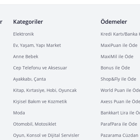
r
Kategoriler
Ödemeler
Elektronik
Kredi Kartı/Banka 
Ev, Yaşam, Yapı Market
MaxiPuan ile Öde
Anne Bebek
MaxiMil ile Öde
Cep Telefonu ve Aksesuar
Bonus ile Öde
Ayakkabı, Çanta
Shop&Fly ile Öde
Kitap, Kırtasiye, Hobi, Oyuncak
World Puan ile Öd
Kişisel Bakım ve Kozmetik
Axess Puan ile Öd
Moda
Bankkart Lira ile 
Otomobil, Motosiklet
ParafPara ile Öde
Oyun, Konsol ve Dijital Servisler
Pazarama Cüzdan 