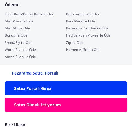
Ödeme
Kredi Kartı/Banka Kartı ile Öde
Bankkart Lira ile Öde
MaxiPuan ile Öde
ParafPara ile Öde
MaxiMil ile Öde
Pazarama Cüzdan ile Öde
Bonus ile Öde
Hediye Puan Pluxee ile Öde
Shop&Fly ile Öde
Zip ile Öde
World Puan ile Öde
Hemen Al Sonra Öde
Axess Puan ile Öde
Pazarama Satıcı Portalı
Satıcı Portalı Girişi
Satıcı Olmak İstiyorum
Bize Ulaşın