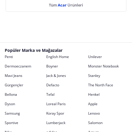
Tüm
Acar
Ürünleri
Popüler Marka ve Mağazalar
Penti
English Home
Unilever
Dermoeczanem
Boyner
Monster Notebook
Mavi Jeans
Jack & Jones
Stanley
Gürgençler
Defacto
The North Face
Bellona
Tefal
Henkel
Dyson
Loreal Paris
Apple
Samsung
Koray Spor
Lenovo
Sportive
Lumberjack
Salomon