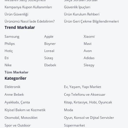
Kampanya Kupon Kullanımları
Güvenlik İpuçları
Ürün Güvenliği
Ürün Kurulum Rehberi
Ürünümü Nasıl İade Edebilirim?
Ürün Geri Çekme Bilgilendirmeleri
Trend Markalar
Samsung
Apple
Xiaomi
Philips
Boyner
Mavi
Hotiç
Loreal
Avon
Eti
Sütaş
Adidas
Nike
Ebebek
Sleepy
Tüm Markalar
Kategoriler
Elektronik
Ev, Yaşam, Yapı Market
Anne Bebek
Cep Telefonu ve Aksesuar
Ayakkabı, Çanta
Kitap, Kırtasiye, Hobi, Oyuncak
Kişisel Bakım ve Kozmetik
Moda
Otomobil, Motosiklet
Oyun, Konsol ve Dijital Servisler
Spor ve Outdoor
Süpermarket