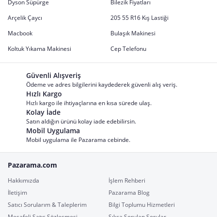
Dyson Süpürge
Bilezik Fiyatları
Arçelik Çaycı
205 55 R16 Kış Lastiği
Macbook
Bulaşık Makinesi
Koltuk Yıkama Makinesi
Cep Telefonu
Güvenli Alışveriş
Ödeme ve adres bilgilerini kaydederek güvenli alış veriş.
Hızlı Kargo
Hızlı kargo ile ihtiyaçlarına en kısa sürede ulaş.
Kolay İade
Satın aldığın ürünü kolay iade edebilirsin.
Mobil Uygulama
Mobil uygulama ile Pazarama cebinde.
Pazarama.com
Hakkımızda
İşlem Rehberi
İletişim
Pazarama Blog
Satıcı Sorularım & Taleplerim
Bilgi Toplumu Hizmetleri
Mesafeli Satış Sözleşmesi
Sıkça Sorulan Sorular