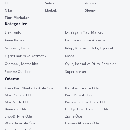
Eti
Sütaş
Adidas
Nike
Ebebek
Sleepy
Tüm Markalar
Kategoriler
Elektronik
Ev, Yaşam, Yapı Market
Anne Bebek
Cep Telefonu ve Aksesuar
Ayakkabı, Çanta
Kitap, Kırtasiye, Hobi, Oyuncak
Kişisel Bakım ve Kozmetik
Moda
Otomobil, Motosiklet
Oyun, Konsol ve Dijital Servisler
Spor ve Outdoor
Süpermarket
Ödeme
Kredi Kartı/Banka Kartı ile Öde
Bankkart Lira ile Öde
MaxiPuan ile Öde
ParafPara ile Öde
MaxiMil ile Öde
Pazarama Cüzdan ile Öde
Bonus ile Öde
Hediye Puan Pluxee ile Öde
Shop&Fly ile Öde
Zip ile Öde
World Puan ile Öde
Hemen Al Sonra Öde