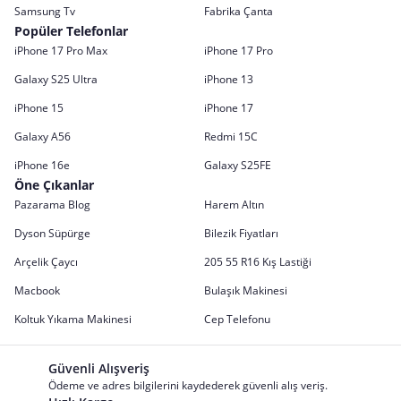
Samsung Tv
Fabrika Çanta
Popüler Telefonlar
iPhone 17 Pro Max
iPhone 17 Pro
Galaxy S25 Ultra
iPhone 13
iPhone 15
iPhone 17
Galaxy A56
Redmi 15C
iPhone 16e
Galaxy S25FE
Öne Çıkanlar
Pazarama Blog
Harem Altın
Dyson Süpürge
Bilezik Fiyatları
Arçelik Çaycı
205 55 R16 Kış Lastiği
Macbook
Bulaşık Makinesi
Koltuk Yıkama Makinesi
Cep Telefonu
Güvenli Alışveriş
Ödeme ve adres bilgilerini kaydederek güvenli alış veriş.