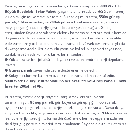
Yenilikçi enerji çözümleri arayanlar için tasarlanmış olan 
5000 Watt Tv 
Büyük Buzdolabı Solar Paketi
, yaşam alanlarınızda sürdürülebilir enerji 
kullanımı için mükemmel bir tercih. Bu etkileşimli sistem, 
550w güneş 
paneli
, 
1.6kw inverter
, ve 
200ah jel akü
 kombinasyonu ile çalışarak 
ihtiyaç duyduğunuz enerjiyi çevre dostu bir şekilde sağlar. Güneş 
enerjisinden faydalanarak hem elektrik harcamalarınızı azaltabilir hem de 
doğaya katkıda bulunabilirsiniz. Bu ürün, enerjinizi kesintisiz bir şekilde 
elde etmenize yardımcı olurken, aynı zamanda yüksek performansıyla da 
dikkat çekmektedir. Uzun ömürlü yapısı ve kaliteli bileşenleri sayesinde, 
● Yüksek kapasiteli
jel akü
ile dayanıklı ve uzun ömürlü enerji depolama
imkanı.
●
Güneş paneli
sayesinde çevre dostu enerji elde edin.
● Kolay kurulum ve kullanım özellikleri ile zamandan tasarruf edin.
5000 Watt Tv Büyük Buzdolabı Solar Paketi 550w Güneş Paneli 1.6kw 
İnverter 200ah Jel Akü
Bu sistem, evdeki enerji ihtiyacını karşılamak için özel olarak 
tasarlanmıştır. 
Güneş paneli
, gün boyunca güneş ışığını toplayarak, 
aygıtlarınız için gerekli olan enerjiyi sürekli bir şekilde sunar. Dayanıklı yapı 
ve yüksek verimliliği sayesinde uzun süreli kullanım sağlar. 
1.6kw inverter
ise, bu enerjiyi istediğiniz forma dönüştürerek, hem ev eşyalarınızda hem 
de diğer güç gereksinimlerini karşılamaktadır. Böylece elektrik tüketiminizi 