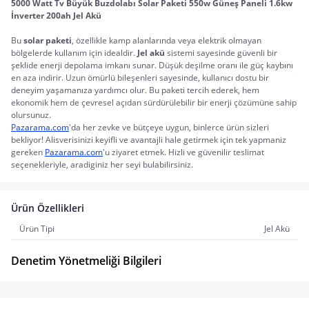
5000 Watt Tv Büyük Buzdolabı Solar Paketi 550w Güneş Paneli 1.6kw 
İnverter 200ah Jel Akü
Bu 
solar paketi
, özellikle kamp alanlarında veya elektrik olmayan 
bölgelerde kullanım için idealdir. 
Jel akü
 sistemi sayesinde güvenli bir 
şeklide enerji depolama imkanı sunar. Düşük deşilme oranı ile güç kaybını 
en aza indirir. Uzun ömürlü bileşenleri sayesinde, kullanıcı dostu bir 
deneyim yaşamanıza yardımcı olur. Bu paketi tercih ederek, hem 
ekonomik hem de çevresel açıdan sürdürülebilir bir enerji çözümüne sahip 
Pazarama.com
'da her zevke ve bütçeye uygun, binlerce ürün sizleri 
bekliyor! Alisverisinizi keyifli ve avantajli hale getirmek için tek yapmaniz 
gereken 
Pazarama.com
'u ziyaret etmek. Hizli ve güvenilir teslimat 
seçenekleriyle, aradiginiz her seyi bulabilirsiniz.
Ürün Özellikleri
Ürün Tipi
Jel Akü
Denetim Yönetmeliği Bilgileri