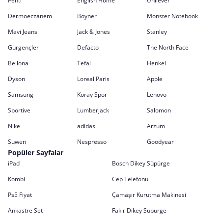
Penti
English Home
Unilever
Dermoeczanem
Boyner
Monster Notebook
Mavi Jeans
Jack & Jones
Stanley
Gürgençler
Defacto
The North Face
Bellona
Tefal
Henkel
Dyson
Loreal Paris
Apple
Samsung
Koray Spor
Lenovo
Sportive
Lumberjack
Salomon
Nike
adidas
Arzum
Suwen
Nespresso
Goodyear
Popüler Sayfalar
iPad
Bosch Dikey Süpürge
Kombi
Cep Telefonu
Ps5 Fiyat
Çamaşır Kurutma Makinesi
Ankastre Set
Fakir Dikey Süpürge