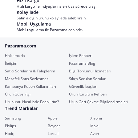
Hızlı Kargo
Hızlı kargo ile ihtiyaçlarına en kısa sürede ulaş.
Kolay İade
Satın aldığın ürünü kolay iade edebilirsin.
Mobil Uygulama
Mobil uygulama ile Pazarama cebinde.
Pazarama.com
Hakkımızda
İşlem Rehberi
İletişim
Pazarama Blog
Satıcı Sorularım & Taleplerim
Bilgi Toplumu Hizmetleri
Mesafeli Satış Sözleşmesi
Sıkça Sorulan Sorular
Kampanya Kupon Kullanımları
Güvenlik İpuçları
Ürün Güvenliği
Ürün Kurulum Rehberi
Ürünümü Nasıl İade Edebilirim?
Ürün Geri Çekme Bilgilendirmeleri
Trend Markalar
Samsung
Apple
Xiaomi
Philips
Boyner
Mavi
Hotiç
Loreal
Avon