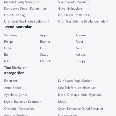
Mesafeli Satış Sözleşmesi
Sıkça Sorulan Sorular
Kampanya Kupon Kullanımları
Güvenlik İpuçları
Ürün Güvenliği
Ürün Kurulum Rehberi
Ürünümü Nasıl İade Edebilirim?
Ürün Geri Çekme Bilgilendirmeleri
Trend Markalar
Samsung
Apple
Xiaomi
Philips
Boyner
Mavi
Hotiç
Loreal
Avon
Eti
Sütaş
Adidas
Nike
Ebebek
Sleepy
Tüm Markalar
Kategoriler
Elektronik
Ev, Yaşam, Yapı Market
Anne Bebek
Cep Telefonu ve Aksesuar
Ayakkabı, Çanta
Kitap, Kırtasiye, Hobi, Oyuncak
Kişisel Bakım ve Kozmetik
Moda
Otomobil, Motosiklet
Oyun, Konsol ve Dijital Servisler
Spor ve Outdoor
Süpermarket