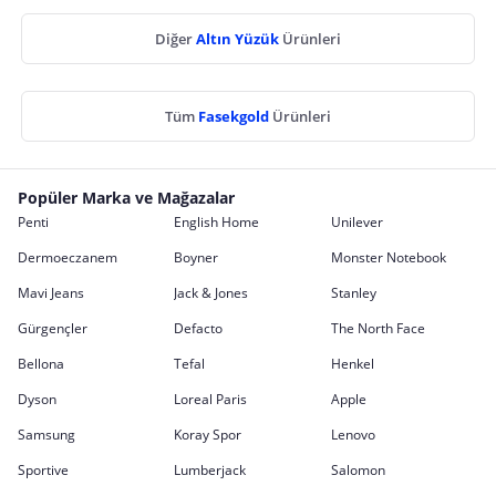
Diğer
Altın Yüzük
Ürünleri
Tüm
Fasekgold
Ürünleri
Popüler Marka ve Mağazalar
Penti
English Home
Unilever
Dermoeczanem
Boyner
Monster Notebook
Mavi Jeans
Jack & Jones
Stanley
Gürgençler
Defacto
The North Face
Bellona
Tefal
Henkel
Dyson
Loreal Paris
Apple
Samsung
Koray Spor
Lenovo
Sportive
Lumberjack
Salomon