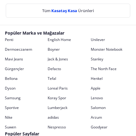
Tüm
Kasataş Kasa
Ürünleri
Popüler Marka ve Mağazalar
Penti
English Home
Unilever
Dermoeczanem
Boyner
Monster Notebook
Mavi Jeans
Jack & Jones
Stanley
Gürgençler
Defacto
The North Face
Bellona
Tefal
Henkel
Dyson
Loreal Paris
Apple
Samsung
Koray Spor
Lenovo
Sportive
Lumberjack
Salomon
Nike
adidas
Arzum
Suwen
Nespresso
Goodyear
Popüler Sayfalar