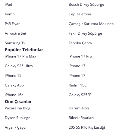
iPad
Bosch Dikey Süpürge
Kombi
Cep Telefonu
Ps5 Fiyat
Çamaşır Kurutma Makinesi
Ankastre Set
Fakir Dikey Süpürge
Samsung Tv
Fabrika Çanta
Popüler Telefonlar
iPhone 17 Pro Max
iPhone 17 Pro
Galaxy S25 Ultra
iPhone 13
iPhone 15
iPhone 17
Galaxy A56
Redmi 15C
iPhone 16e
Galaxy S25FE
Öne Çıkanlar
Pazarama Blog
Harem Altın
Dyson Süpürge
Bilezik Fiyatları
Arçelik Çaycı
205 55 R16 Kış Lastiği