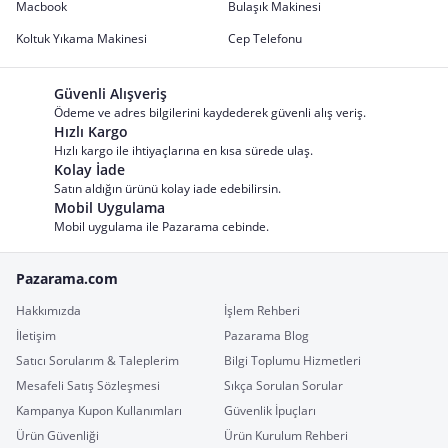
Macbook
Bulaşık Makinesi
Koltuk Yıkama Makinesi
Cep Telefonu
Güvenli Alışveriş
Ödeme ve adres bilgilerini kaydederek güvenli alış veriş.
Hızlı Kargo
Hızlı kargo ile ihtiyaçlarına en kısa sürede ulaş.
Kolay İade
Satın aldığın ürünü kolay iade edebilirsin.
Mobil Uygulama
Mobil uygulama ile Pazarama cebinde.
Pazarama.com
Hakkımızda
İşlem Rehberi
İletişim
Pazarama Blog
Satıcı Sorularım & Taleplerim
Bilgi Toplumu Hizmetleri
Mesafeli Satış Sözleşmesi
Sıkça Sorulan Sorular
Kampanya Kupon Kullanımları
Güvenlik İpuçları
Ürün Güvenliği
Ürün Kurulum Rehberi