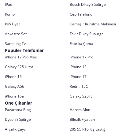
iPad
Bosch Dikey Süpürge
Kombi
Cep Telefonu
Ps5 Fiyat
Çamaşır Kurutma Makinesi
Ankastre Set
Fakir Dikey Süpürge
Samsung Tv
Fabrika Çanta
Popüler Telefonlar
iPhone 17 Pro Max
iPhone 17 Pro
Galaxy S25 Ultra
iPhone 13
iPhone 15
iPhone 17
Galaxy A56
Redmi 15C
iPhone 16e
Galaxy S25FE
Öne Çıkanlar
Pazarama Blog
Harem Altın
Dyson Süpürge
Bilezik Fiyatları
Arçelik Çaycı
205 55 R16 Kış Lastiği