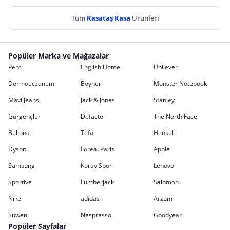
Tüm
Kasataş Kasa
Ürünleri
Popüler Marka ve Mağazalar
Penti
English Home
Unilever
Dermoeczanem
Boyner
Monster Notebook
Mavi Jeans
Jack & Jones
Stanley
Gürgençler
Defacto
The North Face
Bellona
Tefal
Henkel
Dyson
Loreal Paris
Apple
Samsung
Koray Spor
Lenovo
Sportive
Lumberjack
Salomon
Nike
adidas
Arzum
Suwen
Nespresso
Goodyear
Popüler Sayfalar