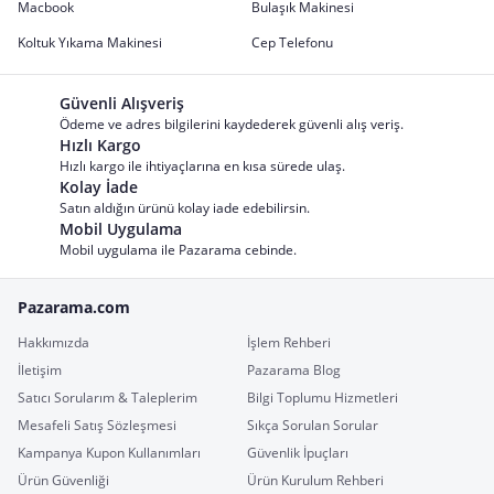
Macbook
Bulaşık Makinesi
Koltuk Yıkama Makinesi
Cep Telefonu
Güvenli Alışveriş
Ödeme ve adres bilgilerini kaydederek güvenli alış veriş.
Hızlı Kargo
Hızlı kargo ile ihtiyaçlarına en kısa sürede ulaş.
Kolay İade
Satın aldığın ürünü kolay iade edebilirsin.
Mobil Uygulama
Mobil uygulama ile Pazarama cebinde.
Pazarama.com
Hakkımızda
İşlem Rehberi
İletişim
Pazarama Blog
Satıcı Sorularım & Taleplerim
Bilgi Toplumu Hizmetleri
Mesafeli Satış Sözleşmesi
Sıkça Sorulan Sorular
Kampanya Kupon Kullanımları
Güvenlik İpuçları
Ürün Güvenliği
Ürün Kurulum Rehberi