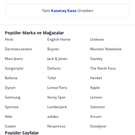
Tüm
Kasataş Kasa
Ürünleri
Popüler Marka ve Mağazalar
Penti
English Home
Unilever
Dermoeczanem
Boyner
Monster Notebook
Mavi Jeans
Jack & Jones
Stanley
Gürgençler
Defacto
The North Face
Bellona
Tefal
Henkel
Dyson
Loreal Paris
Apple
Samsung
Koray Spor
Lenovo
Sportive
Lumberjack
Salomon
Nike
adidas
Arzum
Suwen
Nespresso
Goodyear
Popüler Sayfalar