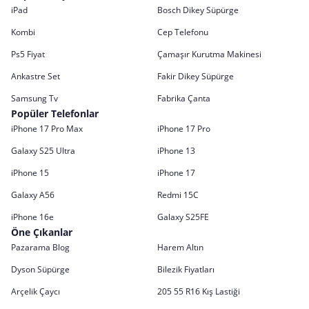
iPad
Bosch Dikey Süpürge
Kombi
Cep Telefonu
Ps5 Fiyat
Çamaşır Kurutma Makinesi
Ankastre Set
Fakir Dikey Süpürge
Samsung Tv
Fabrika Çanta
Popüler Telefonlar
iPhone 17 Pro Max
iPhone 17 Pro
Galaxy S25 Ultra
iPhone 13
iPhone 15
iPhone 17
Galaxy A56
Redmi 15C
iPhone 16e
Galaxy S25FE
Öne Çıkanlar
Pazarama Blog
Harem Altın
Dyson Süpürge
Bilezik Fiyatları
Arçelik Çaycı
205 55 R16 Kış Lastiği