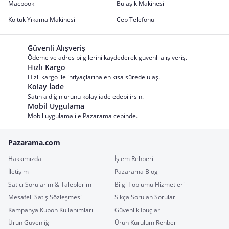
Macbook
Bulaşık Makinesi
Koltuk Yıkama Makinesi
Cep Telefonu
Güvenli Alışveriş
Ödeme ve adres bilgilerini kaydederek güvenli alış veriş.
Hızlı Kargo
Hızlı kargo ile ihtiyaçlarına en kısa sürede ulaş.
Kolay İade
Satın aldığın ürünü kolay iade edebilirsin.
Mobil Uygulama
Mobil uygulama ile Pazarama cebinde.
Pazarama.com
Hakkımızda
İşlem Rehberi
İletişim
Pazarama Blog
Satıcı Sorularım & Taleplerim
Bilgi Toplumu Hizmetleri
Mesafeli Satış Sözleşmesi
Sıkça Sorulan Sorular
Kampanya Kupon Kullanımları
Güvenlik İpuçları
Ürün Güvenliği
Ürün Kurulum Rehberi