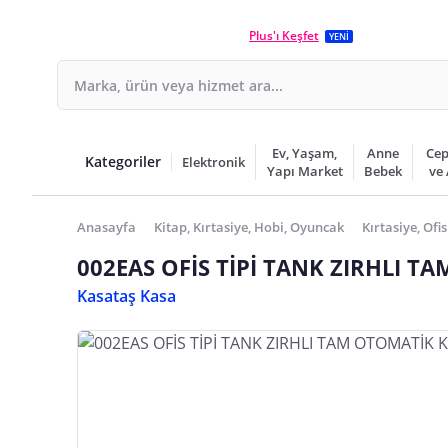
Plus'ı Keşfet
YENİ
Ev, Yaşam,
Anne
Cep
Kategoriler
Elektronik
Yapı Market
Bebek
ve
Anasayfa
Kitap, Kırtasiye, Hobi, Oyuncak
Kırtasiye, Ofis
002EAS OFİS TİPİ TANK ZIRHLI T
Kasataş Kasa