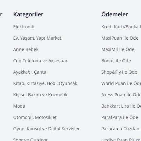
r
Kategoriler
Ödemeler
Elektronik
Kredi Kartı/Banka 
Ev, Yaşam, Yapı Market
MaxiPuan ile Öde
Anne Bebek
MaxiMil ile Öde
Cep Telefonu ve Aksesuar
Bonus ile Öde
Ayakkabı, Çanta
Shop&Fly ile Öde
Kitap, Kırtasiye, Hobi, Oyuncak
World Puan ile Öd
Kişisel Bakım ve Kozmetik
Axess Puan ile Öd
Moda
Bankkart Lira ile 
Otomobil, Motosiklet
ParafPara ile Öde
Oyun, Konsol ve Dijital Servisler
Pazarama Cüzdan 
Spor ve Outdoor
Hediye Puan Pluxe