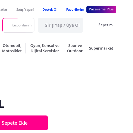
Pazarama Plus
satlar
Satış Yapın!
Destek Ol
Favorilerim
Giriş Yap / Üye Ol
Sepetim
Kuponlarım
Otomobil,
Oyun, Konsol ve
Spor ve
Süpermarket
Motosiklet
Dijital Servisler
Outdoor
L
Sepete Ekle