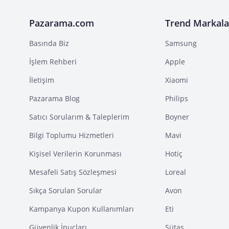
Pazarama.com
Trend Markala
Basında Biz
Samsung
İşlem Rehberi
Apple
İletişim
Xiaomi
Pazarama Blog
Philips
Satıcı Sorularım & Taleplerim
Boyner
Bilgi Toplumu Hizmetleri
Mavi
Kişisel Verilerin Korunması
Hotiç
Mesafeli Satış Sözleşmesi
Loreal
Sıkça Sorulan Sorular
Avon
Kampanya Kupon Kullanımları
Eti
Güvenlik İpuçları
Sütaş