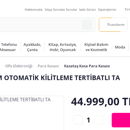
Fır
Hakkımızda
Sıkça Sorulan Sorular
İade Süreci
Siparişlerim
Puanlarım
 Telefonu
Ayakkabı,
Kitap, Kırtasiye,
Kişisel Bakım
Moda
 Aksesuar
Çanta
Hobi, Oyuncak
ve Kozmetik
Ofis Elektroniği
Para Kasası
Kasataş Kasa Para Kasası
AM OTOMATİK KİLİTLEME TERTİBATLI TA
44.999,00 T