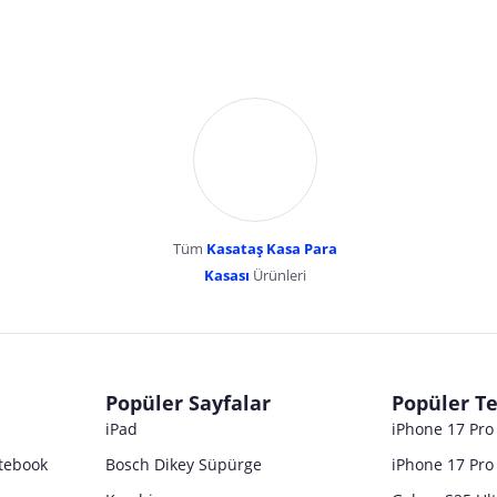
Tüm
Kasataş Kasa Para
Kasası
Ürünleri
dır. Pazarama, bu içeriklerden dolayı herhangi bir sorumluluk kabul etmemektedir.
Popüler Sayfalar
Popüler Te
iPad
iPhone 17 Pr
tebook
Bosch Dikey Süpürge
iPhone 17 Pro