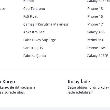
Kombi
Galaxy S25 Ul
ace
Cep Telefonu
iPhone 13
Ps5 Fiyat
iPhone 15
Çamaşır Kurutma Makinesi
iPhone 17
Ankastre Set
Galaxy A56
Fakir Dikey Süpürge
Redmi 15C
Samsung Tv
iPhone 16e
Fabrika Çanta
Galaxy S25FE
lı Kargo
Kolay İade
 kargo ile ihtiyaçlarına
Satın aldığın ürünü kolay
sa sürede ulaş.
iade edebilirsin.