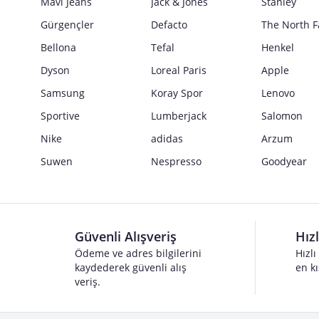
Mavi Jeans
Jack & Jones
Stanley
Gürgençler
Defacto
The North F
Bellona
Tefal
Henkel
Dyson
Loreal Paris
Apple
Samsung
Koray Spor
Lenovo
Sportive
Lumberjack
Salomon
Nike
adidas
Arzum
Suwen
Nespresso
Goodyear
Güvenli Alışveriş
Hız
Ödeme ve adres bilgilerini
Hızlı
kaydederek güvenli alış
en kı
veriş.