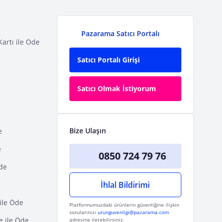
Pazarama Satıcı Portalı
Kartı ile Öde
Satıcı Portalı Girişi
Satıcı Olmak İstiyorum
Bize Ulaşın
e
e
0850 724 79 76
Öde
İhlal Bildirimi
ile Öde
Platformumuzdaki ürünlerin güvenliğine ilişkin
sorularınızı
urunguvenligi@pazarama.com
e ile Öde
adresine iletebilirsiniz.