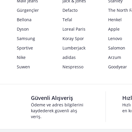
Mavi Jeans
Jack & Jones
Stanley
Gürgençler
Defacto
The North F
Bellona
Tefal
Henkel
Dyson
Loreal Paris
Apple
Samsung
Koray Spor
Lenovo
Sportive
Lumberjack
Salomon
Nike
adidas
Arzum
Suwen
Nespresso
Goodyear
Güvenli Alışveriş
Hız
Ödeme ve adres bilgilerini
Hızlı
kaydederek güvenli alış
en kı
veriş.