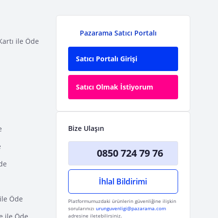
Pazarama Satıcı Portalı
Kartı ile Öde
Satıcı Portalı Girişi
Satıcı Olmak İstiyorum
Bize Ulaşın
e
e
0850 724 79 76
Öde
İhlal Bildirimi
ile Öde
Platformumuzdaki ürünlerin güvenliğine ilişkin
sorularınızı
urunguvenligi@pazarama.com
e ile Öde
adresine iletebilirsiniz.