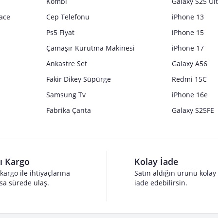
Kombi
Galaxy S25 Ul
ace
Cep Telefonu
iPhone 13
Ps5 Fiyat
iPhone 15
Çamaşır Kurutma Makinesi
iPhone 17
Ankastre Set
Galaxy A56
Fakir Dikey Süpürge
Redmi 15C
Samsung Tv
iPhone 16e
Fabrika Çanta
Galaxy S25FE
lı Kargo
Kolay İade
 kargo ile ihtiyaçlarına
Satın aldığın ürünü kolay
sa sürede ulaş.
iade edebilirsin.