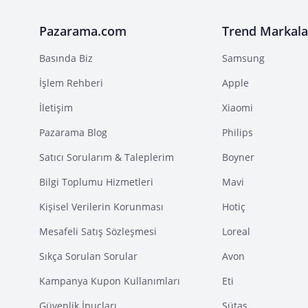
Pazarama.com
Trend Markala
Basında Biz
Samsung
İşlem Rehberi
Apple
İletişim
Xiaomi
Pazarama Blog
Philips
Satıcı Sorularım & Taleplerim
Boyner
Bilgi Toplumu Hizmetleri
Mavi
Kişisel Verilerin Korunması
Hotiç
Mesafeli Satış Sözleşmesi
Loreal
Sıkça Sorulan Sorular
Avon
Kampanya Kupon Kullanımları
Eti
Güvenlik İpuçları
Sütaş