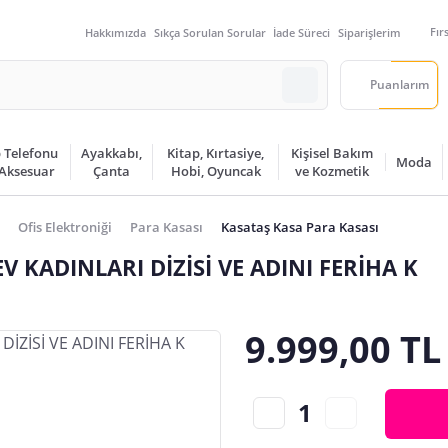
Fır
Hakkımızda
Sıkça Sorulan Sorular
İade Süreci
Siparişlerim
Puanlarım
 Telefonu
Ayakkabı,
Kitap, Kırtasiye,
Kişisel Bakım
Moda
 Aksesuar
Çanta
Hobi, Oyuncak
ve Kozmetik
Ofis Elektroniği
Para Kasası
Kasataş Kasa Para Kasası
 KADINLARI DİZİSİ VE ADINI FERİHA K
9.999,00 TL