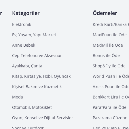
r
Kategoriler
Ödemeler
Elektronik
Kredi Kartı/Banka 
Ev, Yaşam, Yapı Market
MaxiPuan ile Öde
Anne Bebek
MaxiMil ile Öde
Cep Telefonu ve Aksesuar
Bonus ile Öde
Ayakkabı, Çanta
Shop&Fly ile Öde
Kitap, Kırtasiye, Hobi, Oyuncak
World Puan ile Öd
Kişisel Bakım ve Kozmetik
Axess Puan ile Öd
Moda
Bankkart Lira ile 
Otomobil, Motosiklet
ParafPara ile Öde
Oyun, Konsol ve Dijital Servisler
Pazarama Cüzdan 
Spor ve Outdoor
Hediye Puan Pluxe