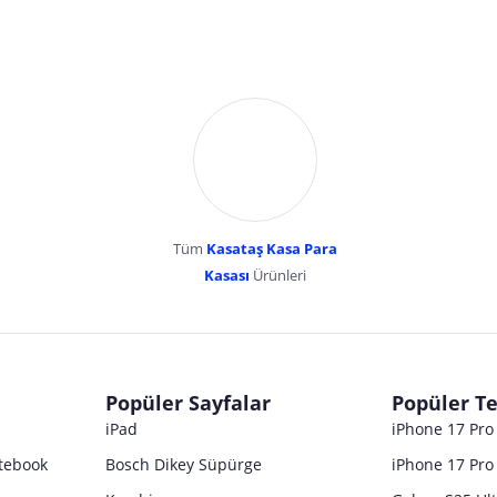
Tüm
Kasataş Kasa Para
Kasası
Ürünleri
dır. Pazarama, bu içeriklerden dolayı herhangi bir sorumluluk kabul etmemektedir.
Popüler Sayfalar
Popüler Te
iPad
iPhone 17 Pr
tebook
Bosch Dikey Süpürge
iPhone 17 Pro