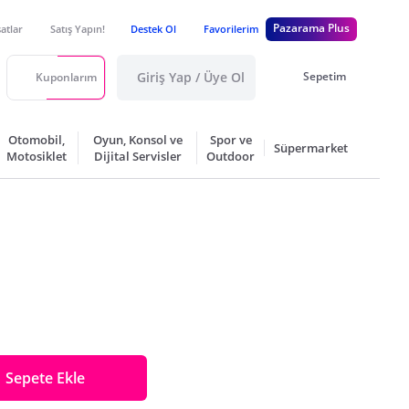
Pazarama Plus
satlar
Satış Yapın!
Destek Ol
Favorilerim
Giriş Yap / Üye Ol
Sepetim
Kuponlarım
Otomobil,
Oyun, Konsol ve
Spor ve
Süpermarket
Motosiklet
Dijital Servisler
Outdoor
Sepete Ekle